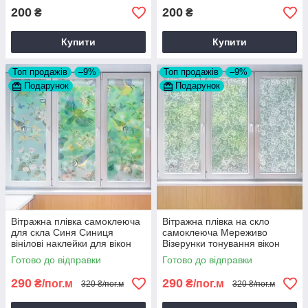
200
200
₴
₴
Купити
Купити
Топ продажів
–9%
Топ продажів
–9%
Подарунок
Подарунок
Вітражна плівка самоклеюча
Вітражна плівка на скло
для скла Синя Синиця
самоклеюча Мереживо
вінілові наклейки для вікон
Візерунки тонування вікон
дзеркала 1 пог.м
орнамент наклейка для вікна
Готово до відправки
Готово до відправки
1 пог.м
290
290
₴/пог.м
₴/пог.м
320 ₴/пог.м
320 ₴/пог.м