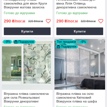
самоклейка для вікон Круги
вікна Лілія Олівець
Візерунки матова захисна
декоративна самоклеюча
плівка для скла дзеркала 1
етикетка ПВХ квіти 1 пог.м
Готово до відправки
Готово до відправки
пог.м
290
290
₴/пог.м
₴/пог.м
320 ₴/пог.м
320 ₴/пог.м
Купити
Купити
–9%
Подарунок
Топ продажів
–9%
Подарунок
Вітражна плівка самоклеюча
Вітражна плівка на скло
для скла Розмальовані
самоклеюча Квітковий
Візерунки декоративні
Візерунок плівка на шафа
наклейки на вікна орнаменти
купе декор ПВХ наклейки 1