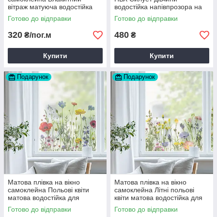
вітраж матуюча водостійка
водостійка напівпрозора на
для дзеркала шафи 1 пог.м
душову для скла 1000х1500
Готово до відправки
Готово до відправки
1000х1000 мм
мм
320
480
₴/пог.м
₴
Купити
Купити
Подарунок
Подарунок
Матова плівка на вікно
Матова плівка на вікно
самоклейна Польові квіти
самоклейна Літні польові
матова водостійка для
квіти матова водостійка для
дзеркала шафи 1000х500 мм
дзеркала 1000х500 мм
Готово до відправки
Готово до відправки