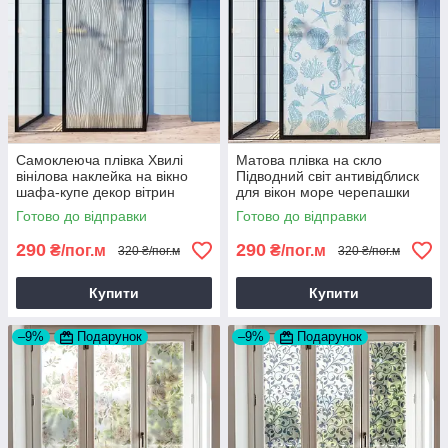
Самоклеюча плівка Хвилі
Матова плівка на скло
вінілова наклейка на вікно
Підводний світ антивідблиск
шафа-купе декор вітрин
для вікон море черепашки
перегородок лінії 1 пог.м
морський коник 1 пог.м
Готово до відправки
Готово до відправки
290
290
₴/пог.м
₴/пог.м
320 ₴/пог.м
320 ₴/пог.м
Купити
Купити
–9%
Подарунок
–9%
Подарунок