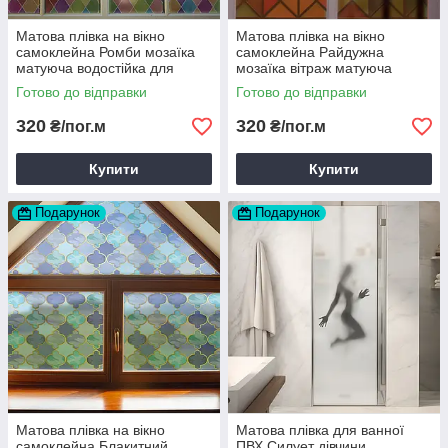
Матова плівка на вікно
Матова плівка на вікно
самоклейна Ромби мозаїка
самоклейна Райдужна
матуюча водостійка для
мозаїка вітраж матуюча
дзеркала шафи 1 пог.м
водостійка на шафу 1 пог.м
Готово до відправки
Готово до відправки
1000х1000 мм
1000х1000 мм
320
320
₴/пог.м
₴/пог.м
Купити
Купити
Подарунок
Подарунок
Матова плівка на вікно
Матова плівка для ванної
самоклейна Блакитний
ПВХ Силует дівчини