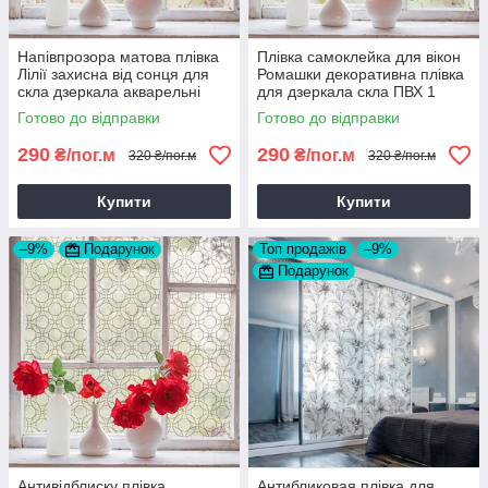
Напівпрозора матова плівка
Плівка самоклейка для вікон
Лілії захисна від сонця для
Ромашки декоративна плівка
скла дзеркала акварельні
для дзеркала скла ПВХ 1
квіти 1 пог.м
пог.м
Готово до відправки
Готово до відправки
290
290
₴/пог.м
₴/пог.м
320 ₴/пог.м
320 ₴/пог.м
Купити
Купити
–9%
Подарунок
Топ продажів
–9%
Подарунок
Антивідблиску плівка
Антибликовая плівка для