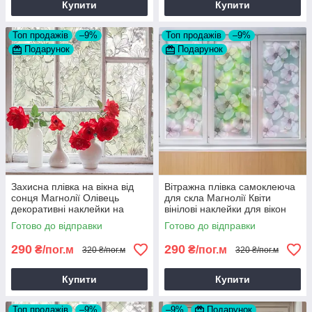
Купити
Купити
Топ продажів
–9%
Топ продажів
–9%
Подарунок
Подарунок
Захисна плівка на вікна від
Вітражна плівка самоклеюча
сонця Магнолії Олівець
для скла Магнолії Квіти
декоративні наклейки на
вінілові наклейки для вікон
дзеркало вітрину квіти 1 пог.м
дзеркала 1 пог.м
Готово до відправки
Готово до відправки
290
290
₴/пог.м
₴/пог.м
320 ₴/пог.м
320 ₴/пог.м
Купити
Купити
Топ продажів
–9%
–9%
Подарунок