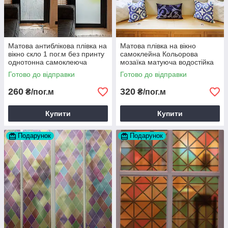
Матова антиблікова плівка на
Матова плівка на вікно
вікно скло 1 пог.м без принту
самоклейна Кольорова
однотонна самоклеюча
мозаїка матуюча водостійка
наклейка сонцезахисна
на дзеркало шафи 1 пог.м
Готово до відправки
Готово до відправки
1000х1000 мм
260
320
₴/пог.м
₴/пог.м
Купити
Купити
Подарунок
Подарунок