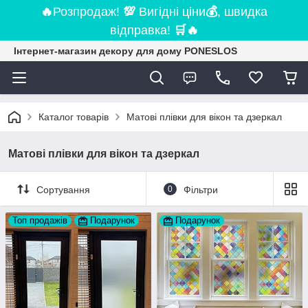
🔥
Розпродаж!
💯
Вигідні ціни
💰
, швидка
відправка!
🛒
🔥
Інтернет-магазин декору для дому PONESLOS
Каталог товарів
Матові плівки для вікон та дзеркал
Матові плівки для вікон та дзеркал
Сортування
0
Фільтри
Топ продажів
Подарунок
Подарунок