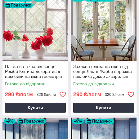
Подарунок
Плівка на вікна від сонця
Захисна плівка на вікна від
Ромби Клітина декоративні
сонця Листя Фарби вітражна
наклейки на вікна геометрія
наклейка декор акварельні
сонцезахисна ПВХ 1 пог.м
наклейки ПВХ 1 пог.м
Готово до відправки
Готово до відправки
290
290
₴/пог.м
₴/пог.м
320 ₴/пог.м
320 ₴/пог.м
Купити
Купити
–9%
Подарунок
–9%
Подарунок