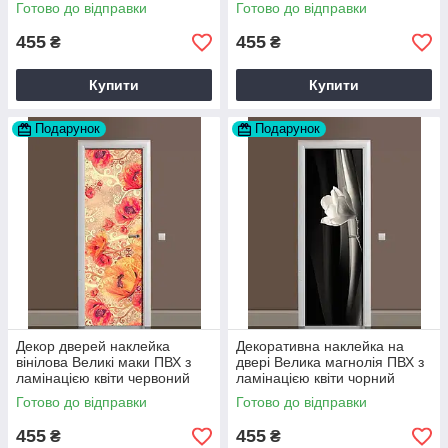
60х180 см Happy Pocket
60х180 см Happy Pocket
Готово до відправки
Готово до відправки
Z180076
Z180203
455
455
₴
₴
Купити
Купити
Подарунок
Подарунок
Декор дверей наклейка
Декоративна наклейка на
вінілова Великі маки ПВХ з
двері Велика магнолія ПВХ з
ламінацією квіти червоний
ламінацією квіти чорний
60х180 см Happy Pocket
60х180 см Happy Pocket
Готово до відправки
Готово до відправки
Z183476
Z184225
455
455
₴
₴