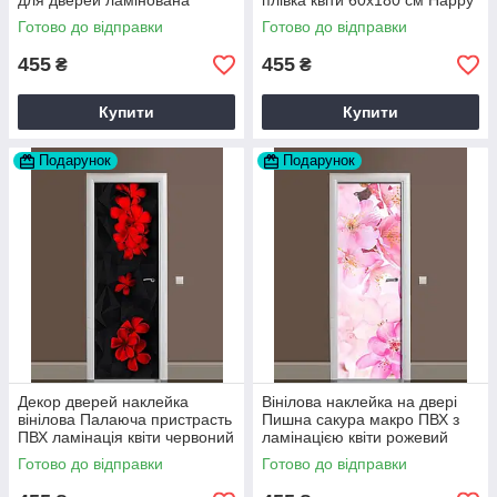
для дверей ламінована
плівка квіти 60х180 см Happy
60х180 см Happy Pocket
Pocket Z180207
Готово до відправки
Готово до відправки
Z180079
455
455
₴
₴
Купити
Купити
Подарунок
Подарунок
Декор дверей наклейка
Вінілова наклейка на двері
вінілова Палаюча пристрасть
Пишна сакура макро ПВХ з
ПВХ ламінація квіти червоний
ламінацією квіти рожевий
60х180 см Happy Pocket
60х180 см Happy Pocket
Готово до відправки
Готово до відправки
Z183561
Z184387