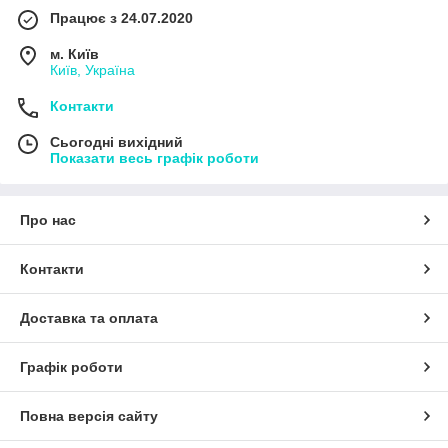
Працює з 24.07.2020
м. Київ
Київ, Україна
Контакти
Сьогодні вихідний
Показати весь графік роботи
Про нас
Контакти
Доставка та оплата
Графік роботи
Декоративные наклейки представляют собой качественную
ПВХ-пленку
(винил). С обратной стороны она имеет клеевую
Повна версія сайту
основу, а на внешнюю сторону нанесена фотопечать.
Самоклеющаяся пленка
для дверей имеет защитный слой