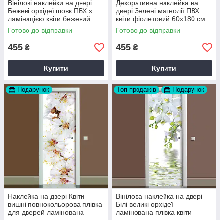
Вінілові наклейки на двері
Декоративна наклейка на
Бежеві орхідеї шовк ПВХ з
двері Зелені магнолії ПВХ
ламінацією квіти бежевий
квіти фіолетовий 60х180 см
60х180 см Happy Pocket
Happy Pocket Z184212
Готово до відправки
Готово до відправки
Z183475
455
455
₴
₴
Купити
Купити
Подарунок
Топ продажів
Подарунок
Наклейка на двері Квіти
Вінілова наклейка на двері
вишні повнокольорова плівка
Білі великі орхідеї
для дверей ламінована
ламінована плівка квіти