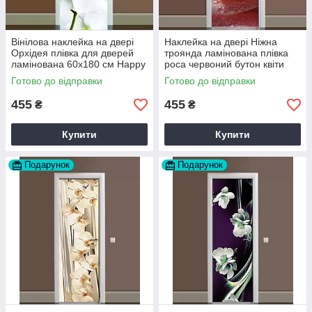
Вінілова наклейка на двері
Наклейка на двері Ніжна
Орхідея плівка для дверей
троянда ламінована плівка
ламінована 60х180 см Happy
роса червоний бутон квіти
Pocket Z180077
60х180 см Happy Pocket
Готово до відправки
Готово до відправки
Z180202
455
455
₴
₴
Купити
Купити
Подарунок
Подарунок