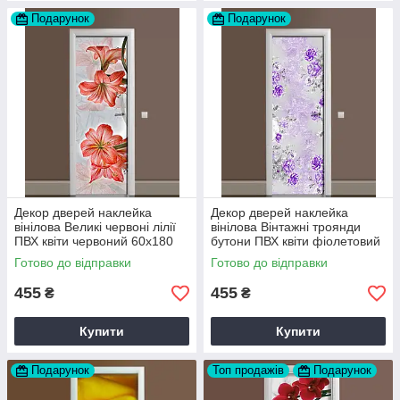
Подарунок
Подарунок
Декор дверей наклейка
Декор дверей наклейка
вінілова Великі червоні лілії
вінілова Вінтажні троянди
ПВХ квіти червоний 60х180
бутони ПВХ квіти фіолетовий
см Happy Pocket Z183497
60х180 см Happy Pocket
Готово до відправки
Готово до відправки
Z184258
455
455
₴
₴
Купити
Купити
Подарунок
Топ продажів
Подарунок