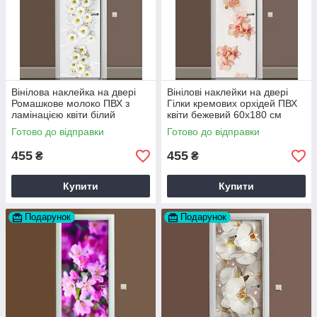
Вінілова наклейка на двері
Вінілові наклейки на двері
Ромашкове молоко ПВХ з
Гілки кремових орхідей ПВХ
ламінацією квіти білий
квіти бежевий 60х180 см
60х180 см Happy Pocket
Happy Pocket Z184290
Готово до відправки
Готово до відправки
Z183499
455
455
₴
₴
Купити
Купити
Подарунок
Подарунок