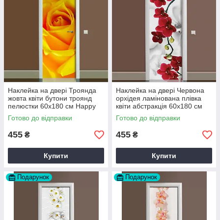
Наклейка на двері Троянда
Наклейка на двері Червона
жовта квіти бутони троянд
орхідея ламінована плівка
пелюстки 60х180 см Happy
квіти абстракція 60х180 см
Pocket Z180088
Happy Pocket Z180205
Готово до відправки
Готово до відправки
455
455
₴
₴
Купити
Купити
Подарунок
Подарунок