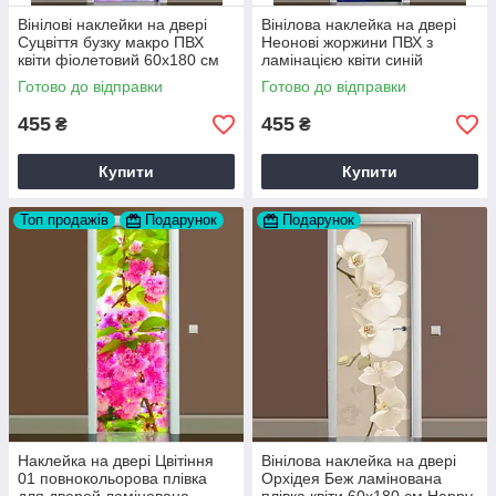
Вінілові наклейки на двері
Вінілова наклейка на двері
Суцвіття бузку макро ПВХ
Неонові жоржини ПВХ з
квіти фіолетовий 60х180 см
ламінацією квіти синій
Happy Pocket Z183505
60х180 см Happy Pocket
Готово до відправки
Готово до відправки
Z184358
455
455
₴
₴
Купити
Купити
Топ продажів
Подарунок
Подарунок
Наклейка на двері Цвітіння
Вінілова наклейка на двері
01 повнокольорова плівка
Орхідея Беж ламінована