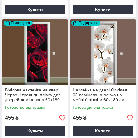
Купити
Купити
Подарунок
Подарунок
Вінілова наклейка на двері
Наклейка на двері Орхідея
Червоні троянди плівка для
02 ламінована плівка на
дверей ламінована 60х180
меблі білі квіти 60х180 см
см Happy Pocket Z180082
Happy Pocket Z180204
Готово до відправки
Готово до відправки
455
455
₴
₴
Купити
Купити