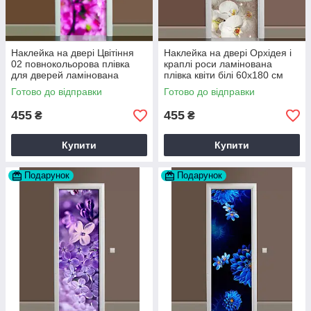
Наклейка на двері Цвітіння
Наклейка на двері Орхідея і
02 повнокольорова плівка
краплі роси ламінована
для дверей ламінована
плівка квіти білі 60х180 см
60х180 см Happy Pocket
Happy Pocket Z180206
Готово до відправки
Готово до відправки
Z180080
455
455
₴
₴
Купити
Купити
Подарунок
Подарунок