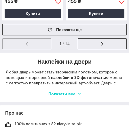
455
455
₴
₴
Купити
Купити
Показати ще
1
/ 14
Наклейки на двери
Любая дверь может стать творческим полотном, которое с
помощью интерьерной
наклейки с 3D фотопечатью
можно
с легкостью превратить в интересный арт-объект. Двери с
фотопечатью выглядят настолько ярко и оригинально, что
любой интерьер сразу становится особенным. Поэтому если
Показати все
вы хотите преобразить свой дом, лучшим решением будет
купить декоративную наклейку на дверь.
Декор дверей с помощью самоклеящейся
Про нас
пленки
100% позитивних з 82 відгуків за рік