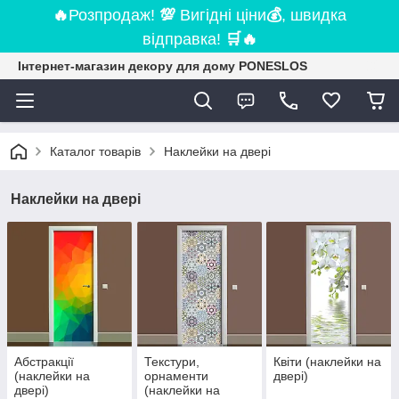
🔥
Розпродаж!
💯
Вигідні ціни
💰
, швидка
відправка!
🛒
🔥
Інтернет-магазин декору для дому PONESLOS
Каталог товарів
Наклейки на двері
Наклейки на двері
Абстракції
Текстури,
Квіти (наклейки на
(наклейки на
орнаменти
двері)
двері)
(наклейки на