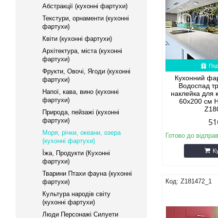
Абстракції (кухонні фартухи)
Текстури, орнаменти (кухонні
фартухи)
Квіти (кухонні фартухи)
Архітектура, міста (кухонні
фартухи)
Под
Фрукти, Овочі, Ягоди (кухонні
Кухонний фар
фартухи)
Водоспад т
Напої, кава, вино (кухонні
наклейка для 
фартухи)
60х200 см 
Z18
Природа, пейзажі (кухонні
фартухи)
51
Моря, річки, океани, озера
Готово до відпра
(кухонні фартухи)
К
Їжа, Продукти (Кухонні
фартухи)
Тварини Птахи фауна (кухонні
Z181472_1
фартухи)
Культура народів світу
(кухонні фартухи)
Люди Персонажі Силуети