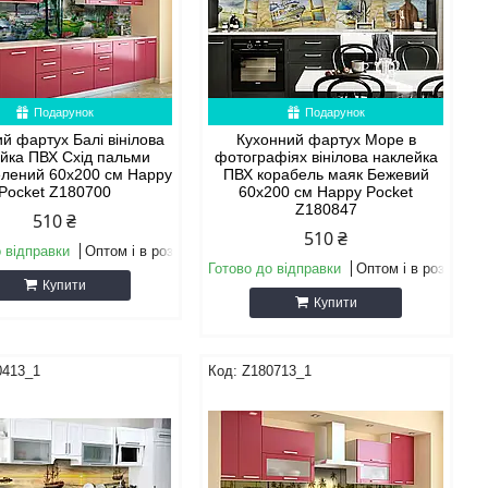
Подарунок
Подарунок
й фартух Балі вінілова
Кухонний фартух Море в
йка ПВХ Схід пальми
фотографіях вінілова наклейка
елений 60х200 см Happy
ПВХ корабель маяк Бежевий
Pocket Z180700
60х200 см Happy Pocket
Z180847
510 ₴
510 ₴
 відправки
Оптом і в роздріб
Готово до відправки
Оптом і в роздріб
Купити
Купити
0413_1
Z180713_1