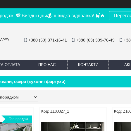
родаж!
💯
Вигідні ціни
💰
, швидка відправка!
🛒
🔥
Перегл
 дому
+380 (50) 371-16-41
+380 (63) 309-76-49
+38
ТА ОПЛАТА
ПРО НАС
КОНТАКТИ
АКЦ
кеани, озера (кухонні фартухи)
Z180327_1
Z18
Топ продаж