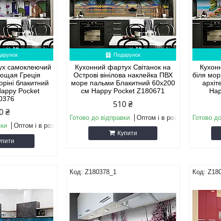
арунок
Подарунок
ух самоклеючий
Кухонний фартух Світанок на
Кухон
ющая Греція
Острові вінілова наклейка ПВХ
біля мор
оріні блакитний
море пальми Блакитний 60х200
архіт
Happy Pocket
см Happy Pocket Z180671
Hap
0376
510 ₴
0 ₴
Готово до відправки
Оптом і в роздріб
Готово до
вки
Оптом і в роздріб
Купити
упити
Z180378_1
Z18