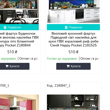
Подарунок
Подарунок
ний фартух Будиночок
Вініловий кухонний фартух
я вінілова наклейка ПВХ
Підводний світ наклейка для
ектура літо Блакитний
кухні ПВХ кораловий риф риби
py Pocket Z180844
Синій Happy Pocket Z181525
510 ₴
510 ₴
 відправки
Оптом і в роздріб
Готово до відправки
Оптом і в роздріб
Купити
Купити
0700_1
Z180847_1