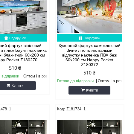
Подарунок
Подарунок
ний фартух вініловий
Кухонний фартух самоклеючий
ий пляж Баунті наклейка
Вічне літо пляж пальми
ні блакитний 60х200 см
відпустку наклейка ПВХ беж
py Pocket Z180270
60х200 см Happy Pocket
Z180372
510 ₴
510 ₴
 відправки
Оптом і в роздріб
Готово до відправки
Оптом і в роздріб
Купити
Купити
1478_1
Z181734_1