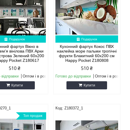
Подарунок
Подарунок
нний фартух Вікно в
Кухонний фартух Кокос ПВХ
ем'я вінілова ПВХ Арки
наклейка море пальми тропічні
строва Зелений 60х200
фрукти Блакитний 60х200 см
appy Pocket Z180617
Happy Pocket Z180808
510 ₴
510 ₴
 відправки
Оптом і в роздріб
Готово до відправки
Оптом і в роздріб
Купити
Купити
0270_1
Z180372_1
Топ продаж