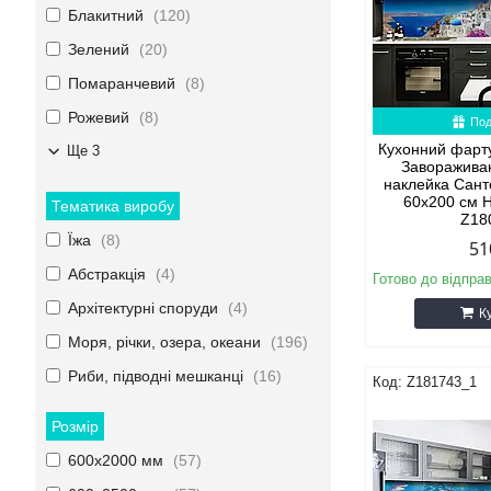
Блакитний
120
Зелений
20
Помаранчевий
8
Рожевий
8
Под
Кухонний фарт
Ще 3
Заворажива
наклейка Сант
60х200 см 
Тематика виробу
Z18
Їжа
8
51
Абстракція
4
Готово до відпра
Архітектурні споруди
4
К
Моря, річки, озера, океани
196
Риби, підводні мешканці
16
Z181743_1
Розмір
600х2000 мм
57