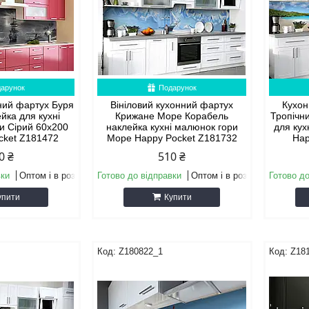
арунок
Подарунок
нний фартух Буря
Вініловий кухонний фартух
Кухон
йка для кухні
Крижане Море Корабель
Тропічн
ти Сірий 60х200
наклейка кухні малюнок гори
для кух
cket Z181472
Море Happy Pocket Z181732
Hap
0 ₴
510 ₴
вки
Оптом і в роздріб
Готово до відправки
Оптом і в роздріб
Готово до
упити
Купити
Z180822_1
Z18