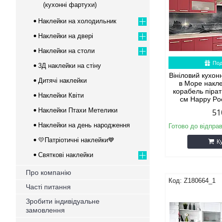
(кухонні фартухи)
Наклейки на холодильник
Наклейки на двері
Наклейки на столи
Под
3Д наклейки на стіну
Вініловий кухо
Дитячі наклейки
в Море накле
корабель піра
Наклейки Квіти
см Happy Po
Наклейки Птахи Метелики
51
Наклейки на день народження
Готово до відпра
💛Патріотичні наклейки💙
К
Святкові наклейки
Про компанію
Z180664_1
Часті питання
Зробити індивідуальне
замовлення