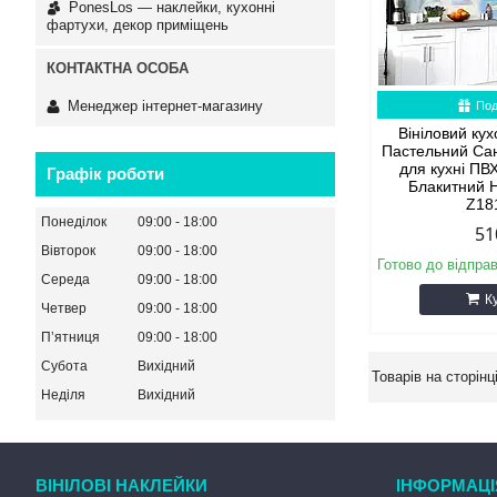
PonesLos ― наклейки, кухонні
фартухи, декор приміщень
Менеджер інтернет-магазину
Под
Вініловий ку
Пастельний Сан
для кухні ПВ
Графік роботи
Блакитний 
Z18
Понеділок
09:00
18:00
51
Вівторок
09:00
18:00
Готово до відпра
Середа
09:00
18:00
К
Четвер
09:00
18:00
Пʼятниця
09:00
18:00
Субота
Вихідний
Неділя
Вихідний
ВІНІЛОВІ НАКЛЕЙКИ
ІНФОРМАЦІ