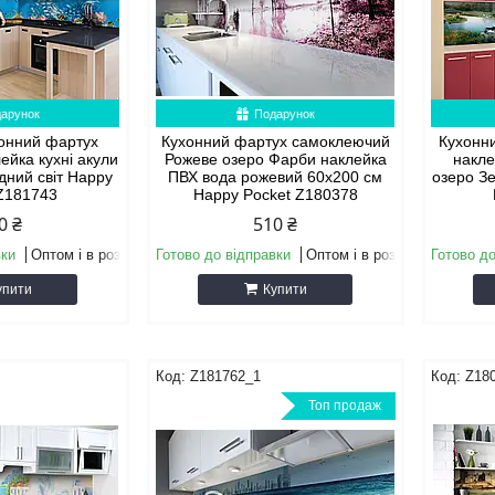
арунок
Подарунок
хонний фартух
Кухонний фартух самоклеючий
Кухонни
ейка кухні акули
Рожеве озеро Фарби наклейка
накле
дний світ Happy
ПВХ вода рожевий 60х200 см
озеро З
 Z181743
Happy Pocket Z180378
0 ₴
510 ₴
вки
Оптом і в роздріб
Готово до відправки
Оптом і в роздріб
Готово до
упити
Купити
Z181762_1
Z18
Топ продаж