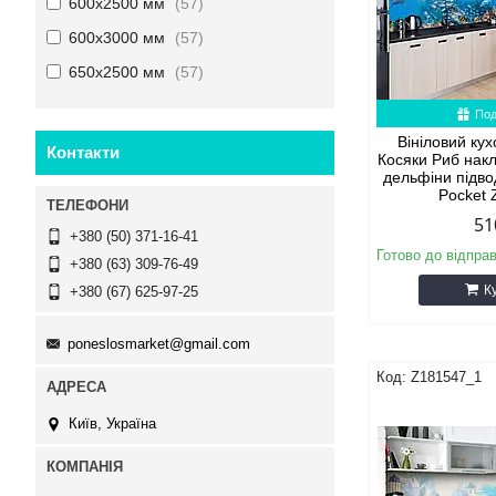
600х2500 мм
57
600х3000 мм
57
650х2500 мм
57
Под
Вініловий ку
Контакти
Косяки Риб накл
дельфіни підво
Pocket
51
+380 (50) 371-16-41
Готово до відпра
+380 (63) 309-76-49
К
+380 (67) 625-97-25
poneslosmarket@gmail.com
Z181547_1
Київ, Україна