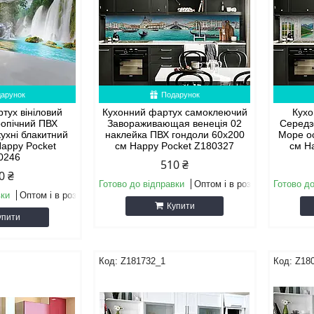
арунок
Подарунок
тух вініловий
Кухонний фартух самоклеючий
Кухо
ропічний ПВХ
Завораживающая венеція 02
Середз
кухні блакитний
наклейка ПВХ гондоли 60х200
Море о
Happy Pocket
см Happy Pocket Z180327
см H
0246
510 ₴
0 ₴
Готово до відправки
Оптом і в роздріб
Готово до
вки
Оптом і в роздріб
Купити
упити
Z181732_1
Z18