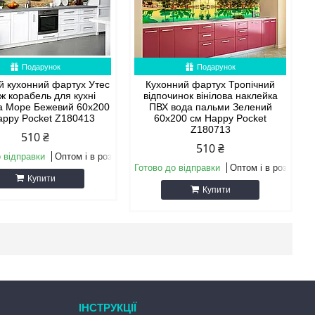
Подарунок
Подарунок
ий кухонний фартух Утес
Кухонний фартух Тропічний
ж корабель для кухні
відпочинок вінілова наклейка
а Море Бежевий 60х200
ПВХ вода пальми Зелений
appy Pocket Z180413
60х200 см Happy Pocket
Z180713
510 ₴
510 ₴
 відправки
Оптом і в роздріб
Готово до відправки
Оптом і в роздріб
Купити
Купити
ІНСТРУКЦІЇ