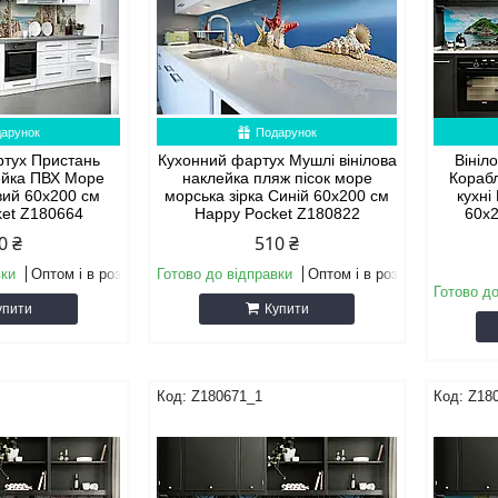
арунок
Подарунок
ртух Пристань
Кухонний фартух Мушлі вінілова
Вініл
лейка ПВХ Море
наклейка пляж пісок море
Корабл
вий 60х200 см
морська зірка Синій 60х200 см
кухні
ket Z180664
Happy Pocket Z180822
60х2
0 ₴
510 ₴
вки
Оптом і в роздріб
Готово до відправки
Оптом і в роздріб
Готово до
упити
Купити
Z180671_1
Z18