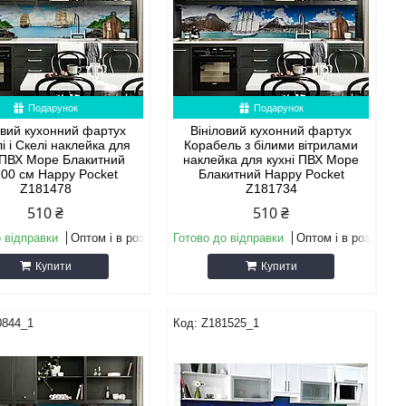
Подарунок
Подарунок
овий кухонний фартух
Вініловий кухонний фартух
і і Скелі наклейка для
Корабель з білими вітрилами
 ПВХ Море Блакитний
наклейка для кухні ПВХ Море
00 см Happy Pocket
Блакитний Happy Pocket
Z181478
Z181734
510 ₴
510 ₴
 відправки
Оптом і в роздріб
Готово до відправки
Оптом і в роздріб
Купити
Купити
0844_1
Z181525_1