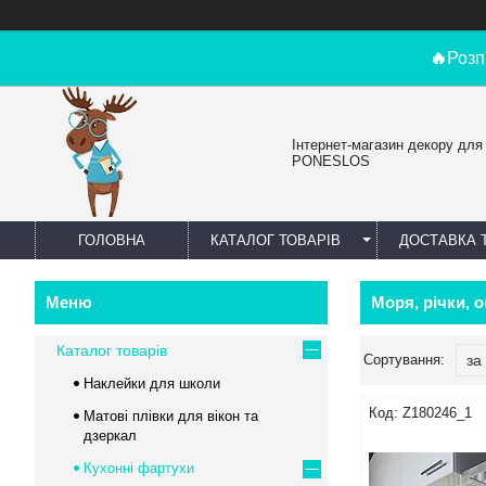
🔥
Розп
Інтернет-магазин декору для
PONESLOS
ГОЛОВНА
КАТАЛОГ ТОВАРІВ
ДОСТАВКА 
Моря, річки, о
Каталог товарів
Наклейки для школи
Z180246_1
Матові плівки для вікон та
дзеркал
Кухонні фартухи