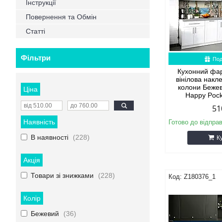
Інструкції
Повернення та Обмін
Статті
Фільтри
Под
Кухонний фа
вінілова нак
колони Беже
Ціна
Happy Poc
51
Наявність
Готово до відпра
В наявності
228
К
Акція
Товари зі знижками
228
Z180376_1
Колір
Бежевий
36