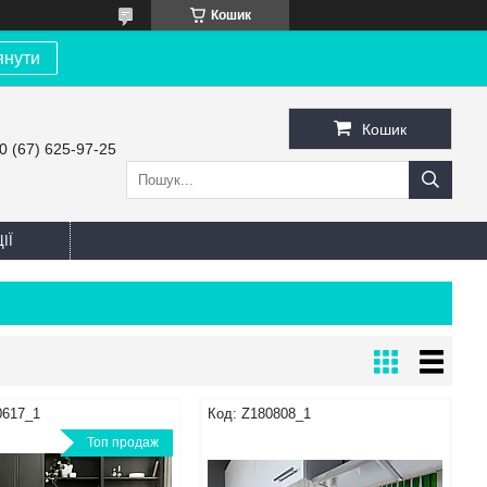
Кошик
янути
Кошик
0 (67) 625-97-25
ІЇ
0617_1
Z180808_1
Топ продаж