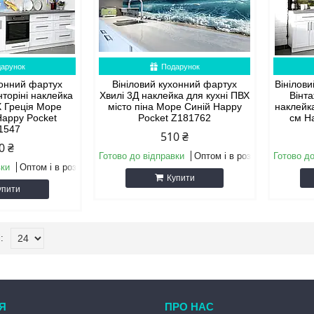
арунок
Подарунок
хонний фартух
Вініловий кухонний фартух
Вінілов
торіні наклейка
Хвилі 3Д наклейка для кухні ПВХ
Вінта
Х Греція Море
місто піна Море Синій Happy
наклейк
Happy Pocket
Pocket Z181762
см H
1547
510 ₴
0 ₴
Готово до відправки
Оптом і в роздріб
Готово до
вки
Оптом і в роздріб
Купити
упити
Я
ПРО НАС