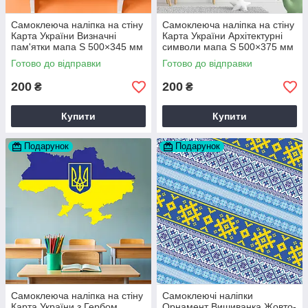
Самоклеюча наліпка на стіну
Самоклеюча наліпка на стіну
Карта України Визначні
Карта України Архітектурні
пам'ятки мапа S 500×345 мм
символи мапа S 500×375 мм
матова Happy Pocket
матова Happy Pocket
Готово до відправки
Готово до відправки
D202637
D202638
200
200
₴
₴
Купити
Купити
Подарунок
Подарунок
Самоклеюча наліпка на стіну
Самоклеючі наліпки
Карта України з Гербом
Орнамент Вишиванка Жовто-