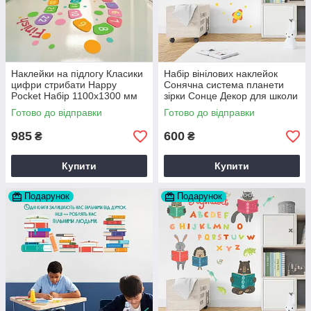
Наклейки на підлогу Класики
Набір вінілових наклейок
цифри стрибати Happy
Сонячна система планети
Pocket Набір 1100х1300 мм
зірки Сонце Декор для школи
матова декор дитячої
Набір М 1100х500мм матова
Готово до відправки
Готово до відправки
985
600
₴
₴
Купити
Купити
Подарунок
Подарунок