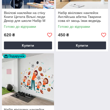
Вінілові наклейки на стіну
Набір вінілових наклейок
Книги Цитата Вільні люди
Англійська абетка Тварини
Декор для школи Набір М
сова кіт заєць їжак ведмідь
860х420мм матова
Набір М 1000х500мм матова
Готово до відправки
Готово до відправки
620
450
₴
₴
Купити
Купити
Подарунок
Набір вінілових наклейок