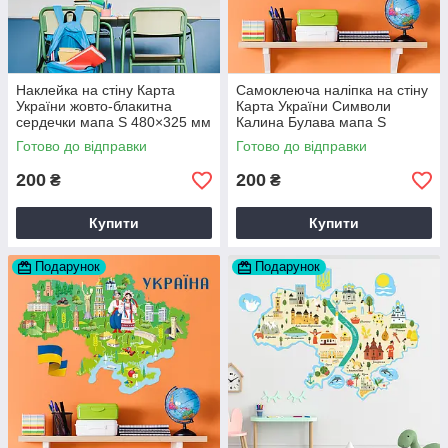
Наклейка на стіну Карта
Самоклеюча наліпка на стіну
України жовто-блакитна
Карта України Символи
сердечки мапа S 480×325 мм
Калина Булава мапа S
матова Happy Pocket
475×340 мм матова Happy
Готово до відправки
Готово до відправки
D202635
Pocket D202636
200
200
₴
₴
Купити
Купити
Подарунок
Подарунок