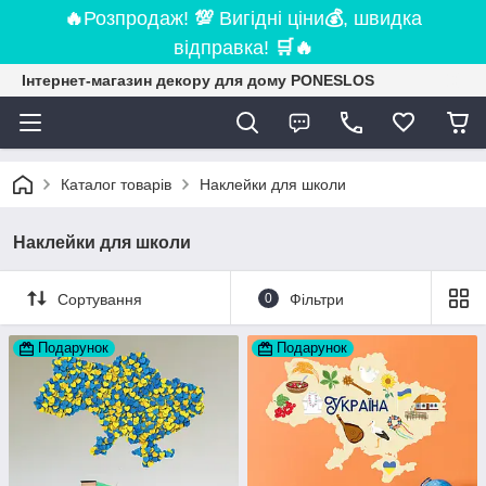
🔥
Розпродаж!
💯
Вигідні ціни
💰
, швидка
відправка!
🛒
🔥
Інтернет-магазин декору для дому PONESLOS
Каталог товарів
Наклейки для школи
Наклейки для школи
Сортування
0
Фільтри
Подарунок
Подарунок