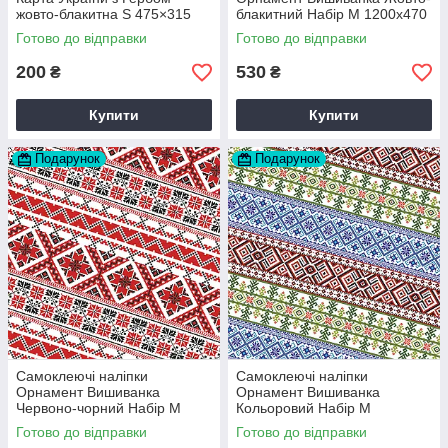
жовто-блакитна S 475×315
блакитний Набір M 1200х470
мм матова Happy Pocket
мм 3 смуги матова Happy
Готово до відправки
Готово до відправки
D202639
Pocket D202625
200
530
₴
₴
Купити
Купити
Подарунок
Подарунок
Самоклеючі наліпки
Самоклеючі наліпки
Орнамент Вишиванка
Орнамент Вишиванка
Червоно-чорний Набір M
Кольоровий Набір M
1200х470 мм 3 смуги матова
1200х470 мм 3 смуги матова
Готово до відправки
Готово до відправки
Happy Pocket D202632
Happy Pocket D202633