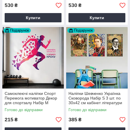
530
530
₴
₴
Купити
Купити
Подарунок
Подарунок
Самоклеючі наліпки Спорт
Наліпки Шевченко Українка
Перемога мотиватор Декор
Сковорода Набір S 3 шт. по
для спортзалу Набір M
30х42 см кабінет літератури
570х355 мм матова Happy
матова Happy Pocket
Готово до відправки
Готово до відправки
Pocket D202640
D202641
215
385
₴
₴