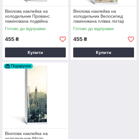
Вінілова наклейка на
Вінілова наклейка на
холодильник Прованс
холодильник Велосипед
ламінована подвійна
ламінована плівка ліхтар
самоклеюча плівка 60х180
Париж 60х180 см Happy
Готово до відправки
Готово до відправки
см Happy Pocket Z180069
Pocket Z180195
455
455
₴
₴
Купити
Купити
Подарунок
Вінілова наклейка на
холодильник Місто