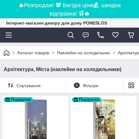
🔥
Розпродаж!
💯
Вигідні ціни
💰
, швидка
відправка!
🛒
🔥
Інтернет-магазин декору для дому PONESLOS
Каталог товарів
Наклейки на холодильник
Архітекту
Архітектура, Міста (наклейки на холодильники)
Сортування
0
Фільтри
Подарунок
Подарунок