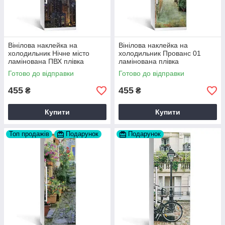
Вінілова наклейка на
Вінілова наклейка на
холодильник Нічне місто
холодильник Прованс 01
ламінована ПВХ плівка
ламінована плівка
самоклеюча 60х180 см
самоклеюча 60х180 см
Готово до відправки
Готово до відправки
Happy Pocket Z180067
Happy Pocket Z180075
455
455
₴
₴
Купити
Купити
Топ продажів
Подарунок
Подарунок