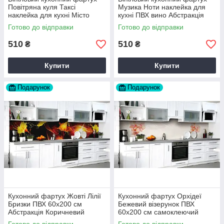
Повітряна куля Таксі
Музика Ноти наклейка для
наклейка для кухні Місто
кухні ПВХ вино Абстракція
Абстракція Сірий Happy
Бежевий Happy Pocket
Готово до відправки
Готово до відправки
Pocket Z181475
Z181713
510
510
₴
₴
Купити
Купити
Подарунок
Подарунок
Кухонний фартух Жовті Лілії
Кухонний фартух Орхідеї
Бризки ПВХ 60х200 см
Бежевий візерунок ПВХ
Абстракція Коричневий
60х200 см самоклеючий
Happy Pocket Z183392
Абстракція Сірий Happy