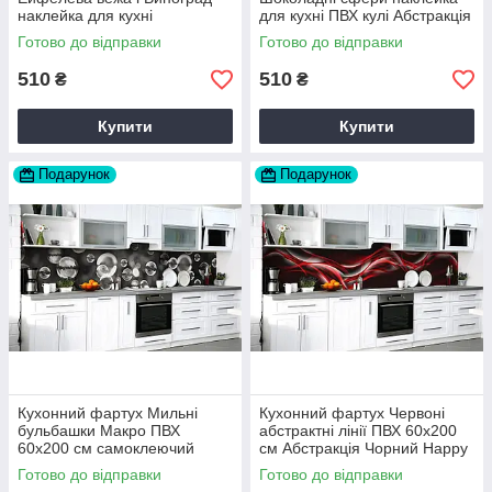
наклейка для кухні
для кухні ПВХ кулі Абстракція
Абстракція Сірий Happy
Бежевий Happy Pocket
Готово до відправки
Готово до відправки
Pocket Z181460
Z181709
510
510
₴
₴
Купити
Купити
Подарунок
Подарунок
Кухонний фартух Мильні
Кухонний фартух Червоні
бульбашки Макро ПВХ
абстрактні лінії ПВХ 60х200
60х200 см самоклеючий
см Абстракція Чорний Happy
вініловий Текстура Сірий
Pocket Z184164
Готово до відправки
Готово до відправки
Happy Pocket Z183363