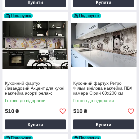
Купити
Купити
Подарунок
Подарунок
Кухонний фартух
Кухонний фартух Ретро
Лавандовий Акцент для кухні
Фільм вінілова наклейка ПВХ
наклейка асорті релакс
камера Сірий 60х200 см
Фіолетовий 60х200 см Happy
Happy Pocket Z180807
Готово до відправки
Готово до відправки
Pocket Z180571
510
510
₴
₴
Купити
Купити
Подарунок
Подарунок