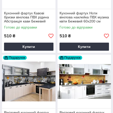
Кухонний фартух Кавові
Кухонний фартух Ноти
бризки вінілова ПВХ рідина
вінілова наклейка ПВХ музика
Абстракція кави Бежевий
квіти Бежевий 60х200 см
60х200 см Happy Pocket
Happy Pocket Z180831
Готово до відправки
Готово до відправки
Z180607
510
510
₴
₴
Купити
Купити
Подарунок
Подарунок
Вініловий кухонний фартух
Вініловий кухонний фартух