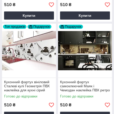
510
510
₴
₴
Купити
Купити
Топ продажів
Подарунок
Подарунок
Кухонний фартух вініловий
Кухонний фартух
Сталеві кулі Геометрія ПВХ
самоклеючий Маяк і
наклейка для кухні сірий
Чемодан наклейка ПВХ ретро
60х200 см Happy Pocket
море вантажу 60х200 см
Готово до відправки
Готово до відправки
Z180253
Happy Pocket Z180333
510
510
₴
₴