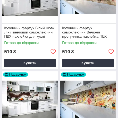
Кухонний фартух Білий шовк
Кухонний фартух
Лінії вініловий самоклеючий
самоклеючий Вечірня
ПВХ наклейка для кухні
прогулянка наклейка ПВХ
60х200 см Happy Pocket
ретро вінтаж троянди Happy
Готово до відправки
Готово до відправки
Z180261
Pocket Z180335
510
510
₴
₴
Купити
Купити
Подарунок
Подарунок