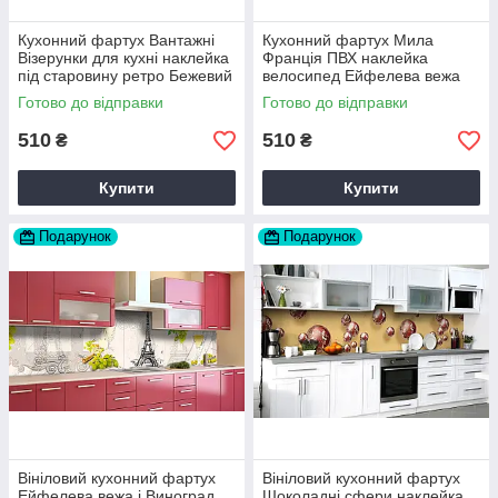
Кухонний фартух Вантажні
Кухонний фартух Мила
Візерунки для кухні наклейка
Франція ПВХ наклейка
під старовину ретро Бежевий
велосипед Ейфелева вежа
60х200 см Happy Pocket
Бежевий 60х200 см Happy
Готово до відправки
Готово до відправки
Z180561
Pocket Z180806
510
510
₴
₴
Купити
Купити
Подарунок
Подарунок
Вініловий кухонний фартух
Вініловий кухонний фартух
Ейфелева вежа і Виноград
Шоколадні сфери наклейка