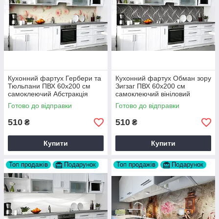
Кухонний фартух Гербери та
Кухонний фартух Обман зору
Тюльпани ПВХ 60х200 см
Зигзаг ПВХ 60х200 см
самоклеючий Абстракція
самоклеючий вініловий
Рожевий Happy Pocket
Геометрія Сірий Happy
Готово до відправки
Готово до відправки
Z183382
Pocket Z184176
510
510
₴
₴
Купити
Купити
Топ продажів
Подарунок
Топ продажів
Подарунок