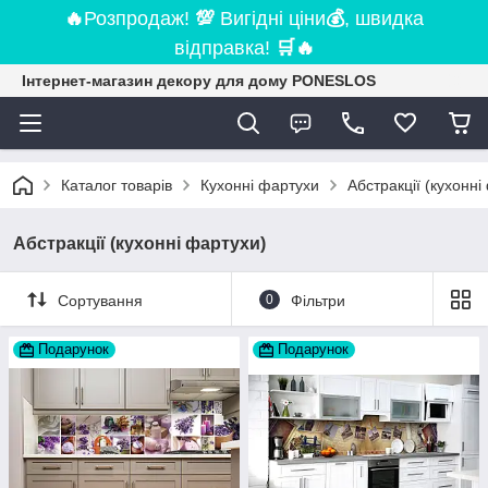
🔥
Розпродаж!
💯
Вигідні ціни
💰
, швидка
відправка!
🛒
🔥
Інтернет-магазин декору для дому PONESLOS
Каталог товарів
Кухонні фартухи
Абстракції (кухонні
Абстракції (кухонні фартухи)
Сортування
0
Фільтри
Подарунок
Подарунок