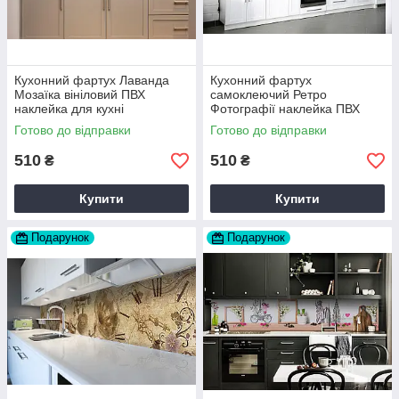
Кухонний фартух Лаванда
Кухонний фартух
Мозаїка вініловий ПВХ
самоклеючий Ретро
наклейка для кухні
Фотографії наклейка ПВХ
фіолетовий 60х200 см Happy
Вінтаж бежевий 60х200 см
Готово до відправки
Готово до відправки
Pocket Z180251
Happy Pocket Z180316
510
510
₴
₴
Купити
Купити
Подарунок
Подарунок