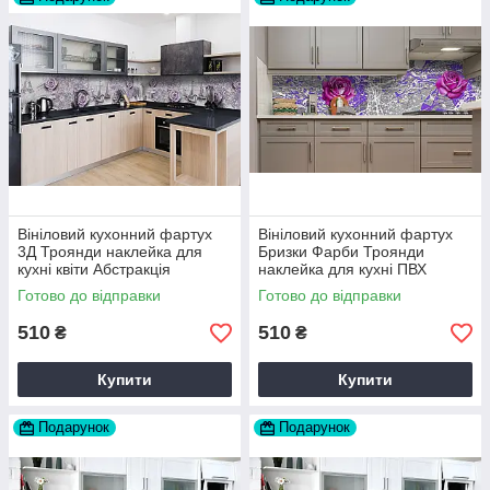
Вініловий кухонний фартух
Вініловий кухонний фартух
3Д Троянди наклейка для
Бризки Фарби Троянди
кухні квіти Абстракція
наклейка для кухні ПВХ
Фіолетовий Happy Pocket
Абстракція Фіолетовий Happy
Готово до відправки
Готово до відправки
Z181462
Pocket Z181711
510
510
₴
₴
Купити
Купити
Подарунок
Подарунок