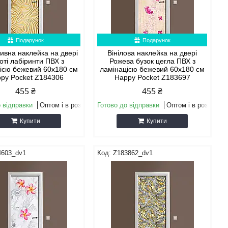
Подарунок
Подарунок
ивна наклейка на двері
Вінілова наклейка на двері
оті лабіринти ПВХ з
Рожева бузок цегла ПВХ з
ією бежевий 60х180 см
ламінацією бежевий 60х180 см
py Pocket Z184306
Happy Pocket Z183697
455 ₴
455 ₴
 відправки
Оптом і в роздріб
Готово до відправки
Оптом і в роздріб
Купити
Купити
4603_dv1
Z183862_dv1