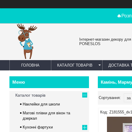
🔥
Розп
Інтернет-магазин декору для
PONESLOS
ГОЛОВНА
КАТАЛОГ ТОВАРІВ
ДОСТАВКА 
Камінь, Марм
Каталог товарів
Наклейки для школи
Z181555_dv
Матові плівки для вікон та
дзеркал
Кухонні фартухи