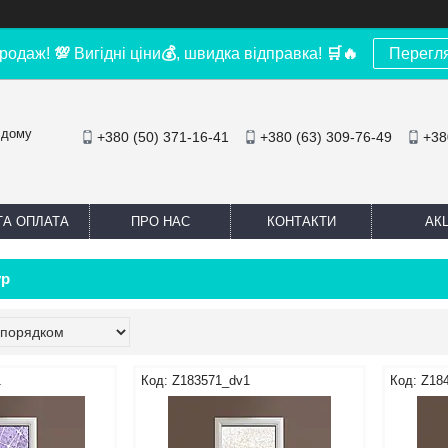
родаж!
💯
Вигідні ціни
💰
, швидка відправка!
🛒
🔥
Перегл
 дому
+380 (50) 371-16-41
+380 (63) 309-76-49
+38
ТА ОПЛАТА
ПРО НАС
КОНТАКТИ
АКЦ
ур
1
Z183571_dv1
Z18