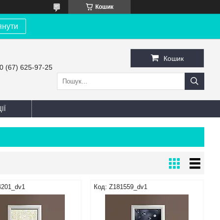
Кошик
янути
Кошик
0 (67) 625-97-25
ІЇ
4201_dv1
Z181559_dv1