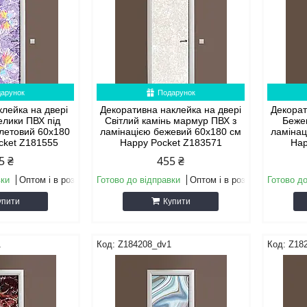
арунок
Подарунок
клейка на двері
Декоративна наклейка на двері
Декорат
елики ПВХ під
Світлий камінь мармур ПВХ з
Беже
олетовий 60х180
ламінацією бежевий 60х180 см
ламінац
cket Z181555
Happy Pocket Z183571
Hap
5 ₴
455 ₴
вки
Оптом і в роздріб
Готово до відправки
Оптом і в роздріб
Готово до
упити
Купити
1
Z184208_dv1
Z18