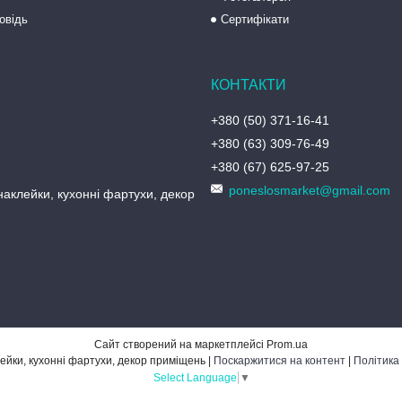
овідь
Сертифікати
+380 (50) 371-16-41
+380 (63) 309-76-49
+380 (67) 625-97-25
poneslosmarket@gmail.com
аклейки, кухонні фартухи, декор
Сайт створений на маркетплейсі
Prom.ua
PonesLos ― наклейки, кухонні фартухи, декор приміщень |
Поскаржитися на контент
|
Політика
Select Language
▼