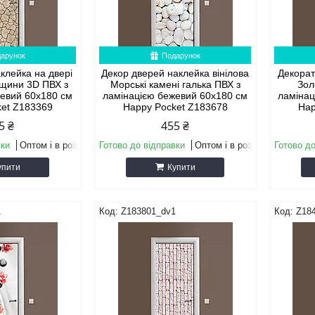
арунок
Подарунок
клейка на двері
Декор дверей наклейка вінілова
Декорат
іщини 3D ПВХ з
Морські камені галька ПВХ з
Зол
жевий 60х180 см
ламінацією бежевий 60х180 см
ламінац
ket Z183369
Happy Pocket Z183678
Hap
5 ₴
455 ₴
вки
Оптом і в роздріб
Готово до відправки
Оптом і в роздріб
Готово до
упити
Купити
1
Z183801_dv1
Z18