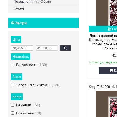
Повернення та Обмін
Статті
Фільтри
Под
Декор дверей н
Ціна
Шоколадний ма
коричневий 6
Pocket
45
Наявність
Готово до відпра
В наявності
130
К
Акція
Товари зі знижками
130
Z184209_dv
Колір
Бежевий
54
Блакитний
8