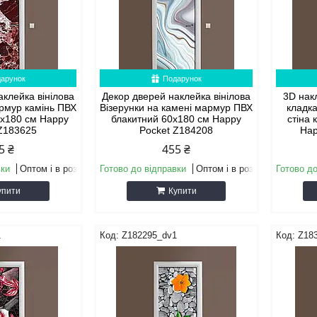
арунок
Подарунок
аклейка вінілова
Декор дверей наклейка вінілова
3D нак
рмур камінь ПВХ
Візерунки на камені мармур ПВХ
кладка
0х180 см Happy
блакитний 60х180 см Happy
стіна
 Z183625
Pocket Z184208
Hap
5 ₴
455 ₴
вки
Оптом і в роздріб
Готово до відправки
Оптом і в роздріб
Готово до
упити
Купити
1
Z182295_dv1
Z18