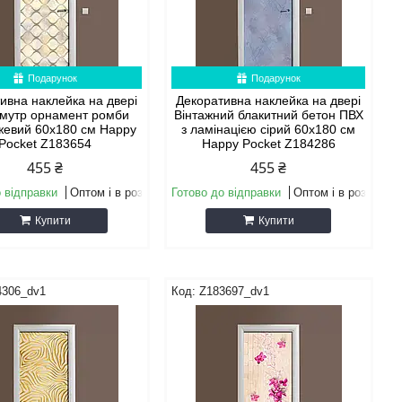
Подарунок
Подарунок
ивна наклейка на двері
Декоративна наклейка на двері
мутр орнамент ромби
Вінтажний блакитний бетон ПВХ
жевий 60х180 см Happy
з ламінацією сірий 60х180 см
Pocket Z183654
Happy Pocket Z184286
455 ₴
455 ₴
 відправки
Оптом і в роздріб
Готово до відправки
Оптом і в роздріб
Купити
Купити
4306_dv1
Z183697_dv1