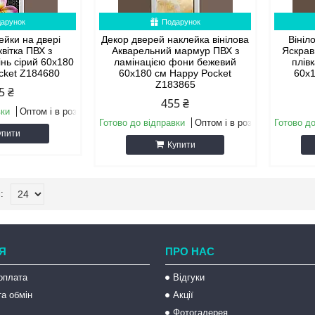
арунок
Подарунок
лейки на двері
Декор дверей наклейка вінілова
Вініл
квітка ПВХ з
Акварельний мармур ПВХ з
Яскрав
інь сірий 60х180
ламінацією фони бежевий
плів
cket Z184680
60х180 см Happy Pocket
60х1
Z183865
5 ₴
455 ₴
вки
Оптом і в роздріб
Готово до відправки
Оптом і в роздріб
Готово до
упити
Купити
Я
ПРО НАС
оплата
Відгуки
а обмін
Акції
Фотогалерея