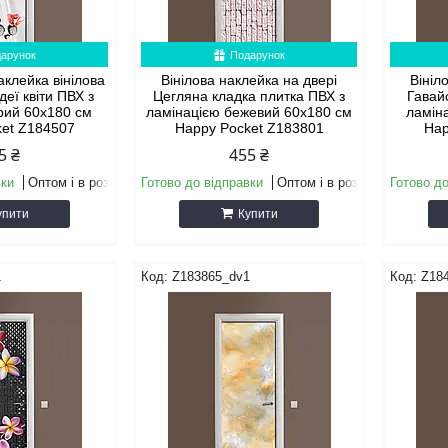
арунок
Подарунок
аклейка вінілова
Вінілова наклейка на двері
Вініл
деї квіти ПВХ з
Цегляна кладка плитка ПВХ з
Гавайс
ірий 60х180 см
ламінацією бежевий 60х180 см
ламін
ket Z184507
Happy Pocket Z183801
Hap
5 ₴
455 ₴
вки
Оптом і в роздріб
Готово до відправки
Оптом і в роздріб
Готово до
упити
Купити
1
Z183865_dv1
Z18