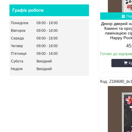
Графік роботи
Под
Понеділок
09:00
18:00
Декор дверей н
Камені та орхі
Вівторок
09:00
18:00
ламінацією с
Happy Poc
Середа
09:00
18:00
45
Четвер
09:00
18:00
Пʼятниця
09:00
18:00
Готово до відпра
Субота
Вихідний
К
Неділя
Вихідний
Z184680_dv