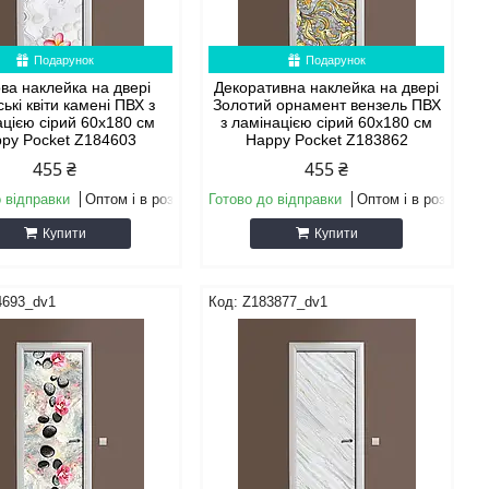
Подарунок
Подарунок
ова наклейка на двері
Декоративна наклейка на двері
ькі квіти камені ПВХ з
Золотий орнамент вензель ПВХ
ацією сірий 60х180 см
з ламінацією сірий 60х180 см
py Pocket Z184603
Happy Pocket Z183862
455 ₴
455 ₴
 відправки
Оптом і в роздріб
Готово до відправки
Оптом і в роздріб
Купити
Купити
4693_dv1
Z183877_dv1