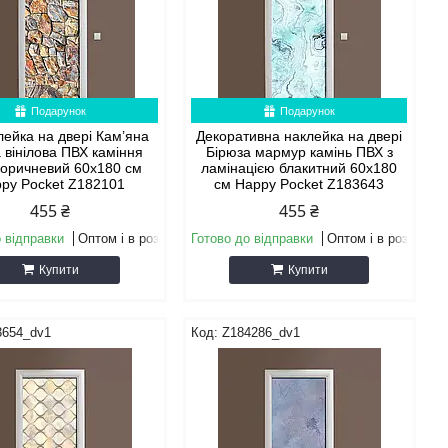
Подарунок
Подарунок
лейка на двері Кам’яна
Декоративна наклейка на двері
 вінілова ПВХ каміння
Бірюза мармур камінь ПВХ з
 коричневий 60х180 см
ламінацією блакитний 60х180
py Pocket Z182101
см Happy Pocket Z183643
455 ₴
455 ₴
 відправки
Оптом і в роздріб
Готово до відправки
Оптом і в роздріб
Купити
Купити
3654_dv1
Z184286_dv1