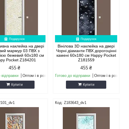
Подарунок
Подарунок
ивна наклейка на двері
Вінілова 3D наклейка на двері
вий мармур 03 ПВХ з
Чорні діаманти ПВХ дорогоцінні
ією бежевий 60х180 см
камені 60х180 см Happy Pocket
py Pocket Z184201
Z181559
455 ₴
455 ₴
 відправки
Оптом і в роздріб
Готово до відправки
Оптом і в роздріб
Купити
Купити
2101_dv1
Z183643_dv1