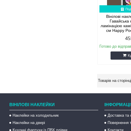
Под
Вінілові нак
Гавайська 
ламінацією кам
см Happy Po
45
Готово до відпра
К
ВІНІЛОВІ НАКЛЕЙКИ
ІНФОРМАЦІ
Наклейки на холодильник
Доставка та 
Наклейки на двері
Повернення т
Кухонні фартухи із ПВХ плівки
Контакти