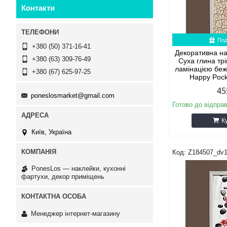
Контакти
Под
+380 (50) 371-16-41
Декоративна на
+380 (63) 309-76-49
Суха глина тр
ламінацією бе
+380 (67) 625-97-25
Happy Poc
45
poneslosmarket@gmail.com
Готово до відпра
К
Київ, Україна
Z184507_dv
PonesLos ― наклейки, кухонні
фартухи, декор приміщень
Менеджер інтернет-магазину