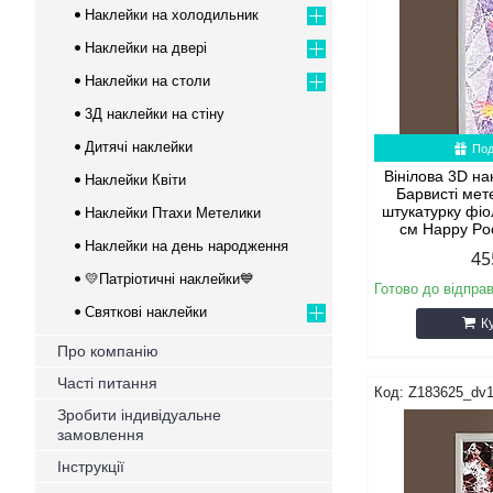
Наклейки на холодильник
Наклейки на двері
Наклейки на столи
3Д наклейки на стіну
Дитячі наклейки
Под
Вінілова 3D на
Наклейки Квіти
Барвисті мет
штукатурку фі
Наклейки Птахи Метелики
см Happy Po
Наклейки на день народження
45
💛Патріотичні наклейки💙
Готово до відпра
Святкові наклейки
К
Про компанію
Часті питання
Z183625_dv
Зробити індивідуальне
замовлення
Інструкції