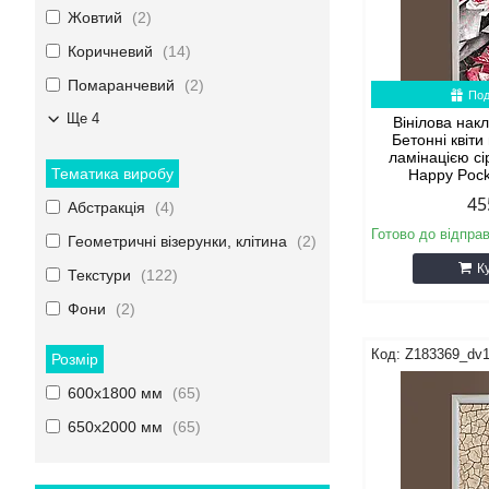
Жовтий
2
Коричневий
14
Помаранчевий
2
Под
Ще 4
Вінілова нак
Бетонні квіти
ламінацією с
Тематика виробу
Happy Poc
45
Абстракція
4
Готово до відпра
Геометричні візерунки, клітина
2
К
Текстури
122
Фони
2
Z183369_dv
Розмір
600х1800 мм
65
650х2000 мм
65