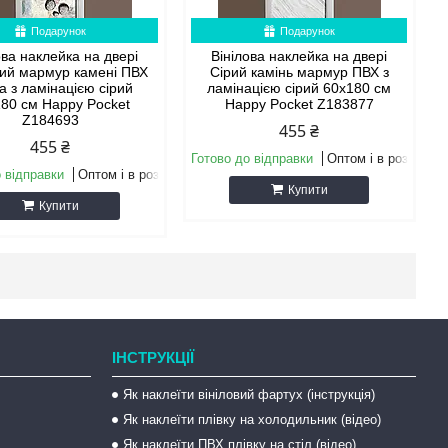
Подарунок
Подарунок
ова наклейка на двері
Вінілова наклейка на двері
ий мармур камені ПВХ
Сірий камінь мармур ПВХ з
ка з ламінацією сірий
ламінацією сірий 60х180 см
80 см Happy Pocket
Happy Pocket Z183877
Z184693
455 ₴
455 ₴
Готово до відправки
Оптом і в роздріб
 відправки
Оптом і в роздріб
Купити
Купити
ІНСТРУКЦІЇ
Як наклеїти вініловий фартух (інструкція)
Як наклеїти плівку на холодильник (відео)
Як наклеїти ПВХ плівку на стіл (відео)