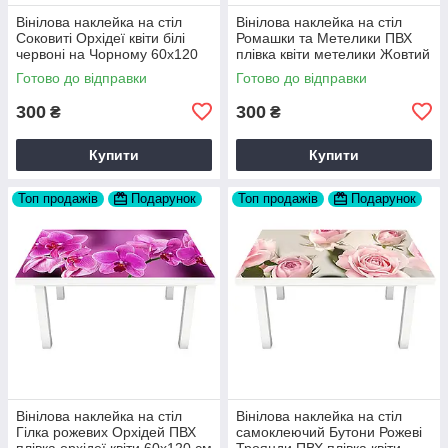
Вінілова наклейка на стіл
Вінілова наклейка на стіл
Соковиті Орхідеї квіти білі
Ромашки та Метелики ПВХ
червоні на Чорному 60х120
плівка квіти метелики Жовтий
см Happy Pocket Z180471
60х120 см Happy Pocket
Готово до відправки
Готово до відправки
Z180574
300
300
₴
₴
Купити
Купити
Топ продажів
Подарунок
Топ продажів
Подарунок
Вінілова наклейка на стіл
Вінілова наклейка на стіл
Гілка рожевих Орхідей ПВХ
самоклеючий Бутони Рожеві
плівка орхідеї квіти 60х120 см
Троянди ПВХ плівка квіти