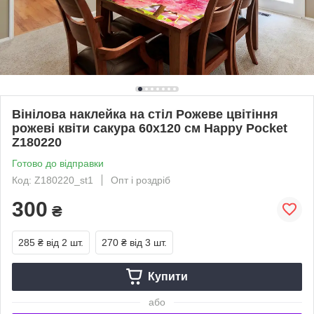
Вінілова наклейка на стіл Рожеве цвітіння
рожеві квіти сакура 60х120 см Happy Pocket
Z180220
Готово до відправки
Код: Z180220_st1
Опт і роздріб
300
₴
285 ₴
від 2 шт.
270 ₴
від 3 шт.
Купити
або