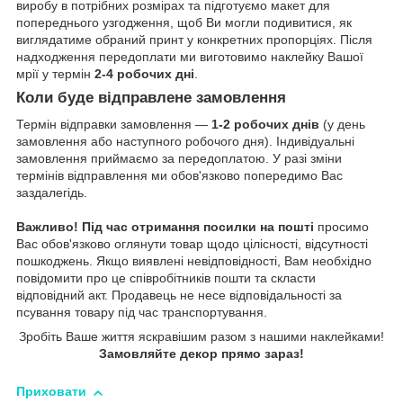
виробу в потрібних розмірах та підготуємо макет для
попереднього узгодження, щоб Ви могли подивитися, як
виглядатиме обраний принт у конкретних пропорціях. Після
надходження передоплати ми виготовимо наклейку Вашої
мрії у термін
2-4 робочих дні
.
Коли буде відправлене замовлення
Термін відправки замовлення —
1-2 робочих днів
(у день
замовлення або наступного робочого дня). Індивідуальні
замовлення приймаємо за передоплатою. У разі зміни
термінів відправлення ми обов'язково попередимо Вас
заздалегідь.
Важливо!
Під час отримання посилки на пошті
просимо
Вас обов'язково оглянути товар щодо цілісності, відсутності
пошкоджень. Якщо виявлені невідповідності, Вам необхідно
повідомити про це співробітників пошти та скласти
відповідний акт. Продавець не несе відповідальності за
псування товару під час транспортування.
Зробіть Ваше життя яскравішим разом з нашими наклейками!
Замовляйте декор прямо зараз!
Приховати