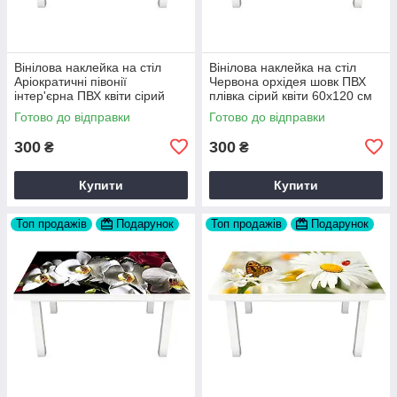
Вінілова наклейка на стіл
Вінілова наклейка на стіл
Аріократичні півонії
Червона орхідея шовк ПВХ
інтер'єрна ПВХ квіти сірий
плівка сірий квіти 60х120 см
60х120 см Happy Pocket
Happy Pocket Z180390
Готово до відправки
Готово до відправки
Z180386
300
300
₴
₴
Купити
Купити
Топ продажів
Подарунок
Топ продажів
Подарунок