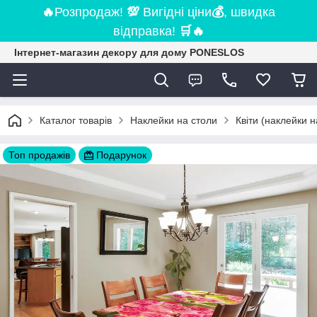
🔥
Розпродаж!
💯
Вигідні ціни
💰
, швидка
відправка!
🛒
🔥
Інтернет-магазин декору для дому PONESLOS
Каталог товарів
Наклейки на столи
Квіти (наклейки н
Топ продажів
Подарунок