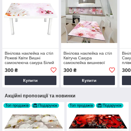
Вінілова наклейка на стіл
Вінілова наклейка на стіл
Віні
Рожеві Квіти Вишні
Квітуча Сакура
Саку
самоклеюча сакура Білий
самоклейка вишневої
плів
60х120 см Happy Pocket
плівка Рожевий 60х120 см
60х1
300
300
300
₴
₴
Z181322
Happy Pocket Z184435
Z18
Купити
Купити
Акційні пропозиції та новинки
Топ продажів
Подарунок
Топ продажів
Подарунок