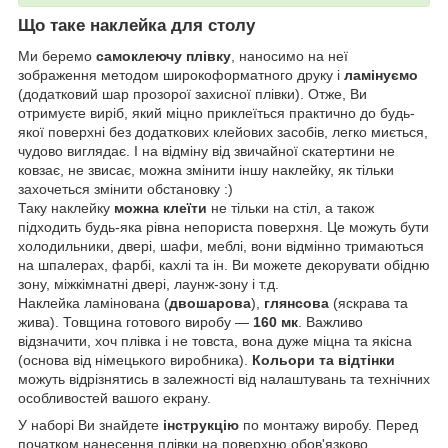
Що таке наклейка для столу
Ми беремо
самоклеючу плівку
, наносимо на неї
зображення методом широкоформатного друку і
ламінуємо
(додатковий шар прозорої захисної плівки). Отже, Ви
отримуєте виріб, який міцно приклеїться практично до будь-
якої поверхні без додаткових клейових засобів, легко миється,
чудово виглядає. І на відміну від звичайної скатертини не
ковзає, не звисає, можна змінити іншу наклейку, як тільки
захочеться змінити обстановку :)
Таку наклейку
можна клеїти
не тільки на стіл, а також
підходить будь-яка рівна непориста поверхня. Це можуть бути
холодильники, двері, шафи, меблі, вони відмінно тримаються
на шпалерах, фарбі, кахлі та ін. Ви можете декорувати обідню
зону, міжкімнатні двері, лаунж-зону і т.д.
Наклейка ламінована (
двошарова
),
глянсова
(яскрава та
жива). Товщина готового виробу —
160 мк
. Важливо
відзначити, хоч плівка і не товста, вона дуже міцна та якісна
(основа від німецького виробника).
Кольори та відтінки
можуть відрізнятись в залежності від налаштувань та технічних
особливостей вашого екрану.
У наборі Ви знайдете
інструкцію
по монтажу виробу. Перед
початком нанесення плівки на поверхню обов'язково