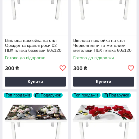
Вінілова наклейка на стіл
Вінілова наклейка на стіл
Орхідеї та краплі роси 02
Червоні квіти та метелики
ПВХ плівка бежевий 60х120
метелики ПВХ плівка 60х120
см Happy Pocket Z180306-
см Happy Pocket Z180373
Готово до відправки
Готово до відправки
134
300
300
₴
₴
Купити
Купити
Топ продажів
Подарунок
Топ продажів
Подарунок