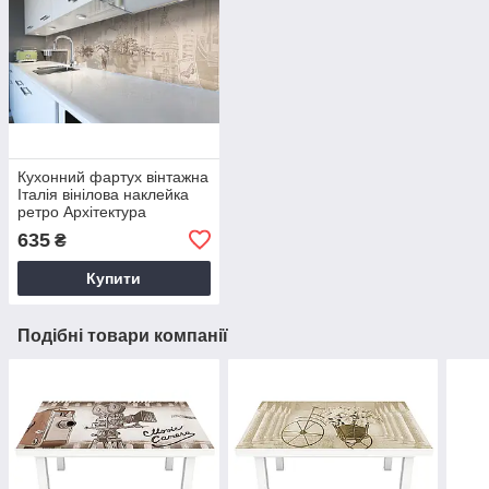
Кухонний фартух вінтажна
Італія вінілова наклейка
ретро Архітектура
Бежевий 60х250 см Happy
635
₴
Pocket Z180881
Купити
Подібні товари компанії