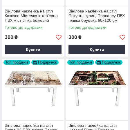
Вінілова наклейка на стіл
Вінілова наклейка на стіл
Казкове Містечко інтер'єрна
Потужні вулиці Провансу ПВХ
ПВХ міст річка бежевий
плівка бруківка 60х120 см
60х120 см Happy Pocket
Happy Pocket Z180308
Готово до відправки
Готово до відправки
Z180307
300
300
₴
₴
Купити
Купити
Топ продажів
Подарунок
Топ продажів
Подарунок
Вінілова наклейка на стіл
Вінілова наклейка на стіл