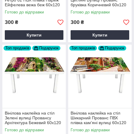
Ретро 02 ПВХ плівка Париж
Цегляні Вулиці Прованс
Ейфелева вежа беж 60х120
бруківка Коричневий 60х120
см Happy Pocket Z180349-
см Happy Pocket Z180651
Готово до відправки
Готово до відправки
158
300
300
₴
₴
Купити
Купити
Топ продажів
Подарунок
Топ продажів
Подарунок
Вінілова наклейка на стіл
Вінілова наклейка на стіл
Зелені вулиці Провансу
Шикарний Прованс ПВХ
Архітектура Бежевий 60х120
плівка кам'яні вулиці 60х120
см Happy Pocket Z180663
см Happy Pocket Z180686
Готово до відправки
Готово до відправки