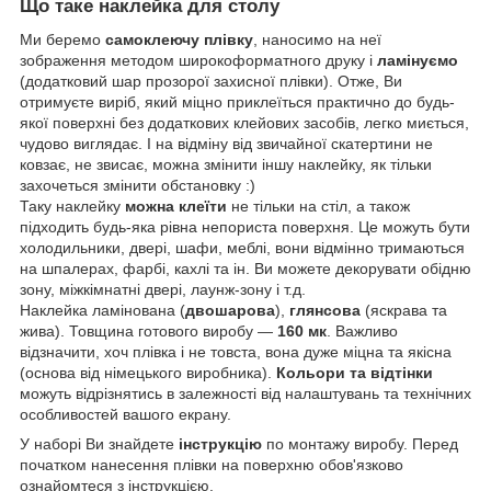
Що таке наклейка для столу
Ми беремо
самоклеючу плівку
, наносимо на неї
зображення методом широкоформатного друку і
ламінуємо
(додатковий шар прозорої захисної плівки). Отже, Ви
отримуєте виріб, який міцно приклеїться практично до будь-
якої поверхні без додаткових клейових засобів, легко миється,
чудово виглядає. І на відміну від звичайної скатертини не
ковзає, не звисає, можна змінити іншу наклейку, як тільки
захочеться змінити обстановку :)
Таку наклейку
можна клеїти
не тільки на стіл, а також
підходить будь-яка рівна непориста поверхня. Це можуть бути
холодильники, двері, шафи, меблі, вони відмінно тримаються
на шпалерах, фарбі, кахлі та ін. Ви можете декорувати обідню
зону, міжкімнатні двері, лаунж-зону і т.д.
Наклейка ламінована (
двошарова
),
глянсова
(яскрава та
жива). Товщина готового виробу —
160 мк
. Важливо
відзначити, хоч плівка і не товста, вона дуже міцна та якісна
(основа від німецького виробника).
Кольори та відтінки
можуть відрізнятись в залежності від налаштувань та технічних
особливостей вашого екрану.
У наборі Ви знайдете
інструкцію
по монтажу виробу. Перед
початком нанесення плівки на поверхню обов'язково
ознайомтеся з інструкцією.