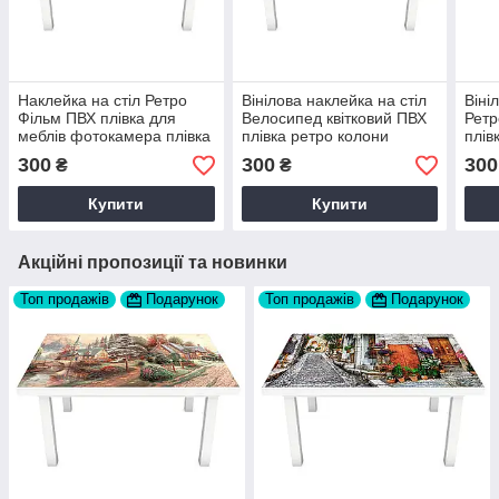
Наклейка на стіл Ретро
Вінілова наклейка на стіл
Віні
Фільм ПВХ плівка для
Велосипед квітковий ПВХ
Ретр
меблів фотокамера плівка
плівка ретро колони
плів
Сірий 60х120 см Happy
Бежевий 60х120 см Happy
60х1
300
300
300
₴
₴
Pocket Z180807
Pocket Z180645
Z18
Купити
Купити
Акційні пропозиції та новинки
Топ продажів
Подарунок
Топ продажів
Подарунок