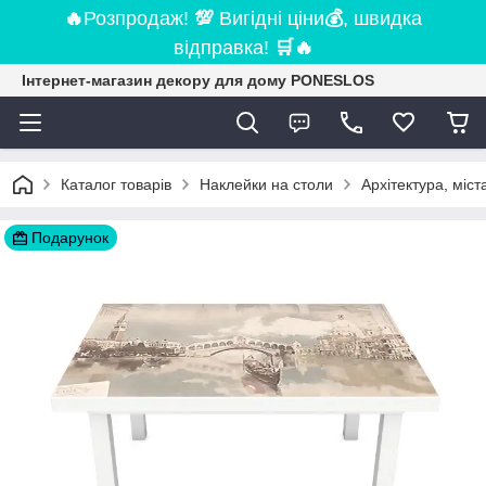
🔥
Розпродаж!
💯
Вигідні ціни
💰
, швидка
відправка!
🛒
🔥
Інтернет-магазин декору для дому PONESLOS
Каталог товарів
Наклейки на столи
Архітектура, міст
Подарунок