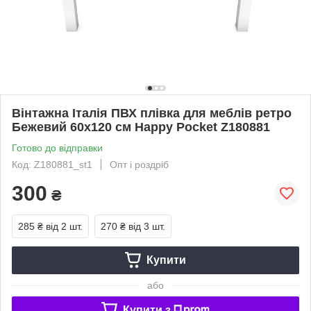
Вінтажна Італія ПВХ плівка для меблів ретро
Бежевий 60х120 см Happy Pocket Z180881
Готово до відправки
Код: Z180881_st1
Опт і роздріб
300
₴
285 ₴
від 2 шт.
270 ₴
від 3 шт.
Купити
або
Купити з