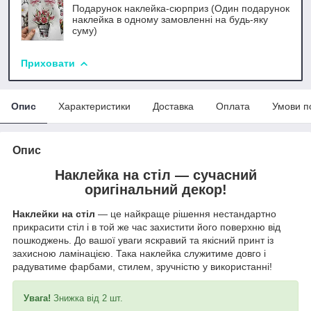
Подарунок наклейка-сюрприз (Один подарунок
наклейка в одному замовленні на будь-яку
суму)
Приховати
Опис
Характеристики
Доставка
Оплата
Умови п
Опис
Наклейка на стіл —
сучасний
оригінальний декор!
Наклейки на стіл
— це найкраще рішення нестандартно
прикрасити стіл і в той же час захистити його поверхню від
пошкоджень. До вашої уваги яскравий та якісний принт із
захисною ламінацією. Така наклейка служитиме довго і
радуватиме фарбами, стилем, зручністю у використанні!
Увага!
Знижка від 2 шт.