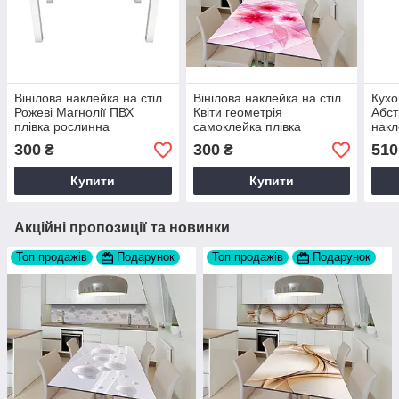
Вінілова наклейка на стіл
Вінілова наклейка на стіл
Кухо
Рожеві Магнолії ПВХ
Квіти геометрія
Абст
плівка рослинна
самоклейка плівка
накл
Абстракція 60х120 см
Рожевий 60х120 см Happy
Роже
300
300
510
₴
₴
Happy Pocket Z180433
Pocket Z184448
Pock
Купити
Купити
Акційні пропозиції та новинки
Топ продажів
Подарунок
Топ продажів
Подарунок