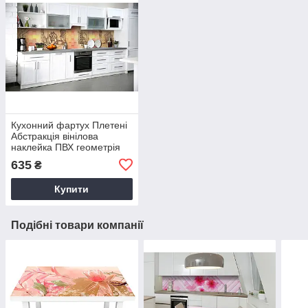
Кухонний фартух Плетені
Абстракція вінілова
наклейка ПВХ геометрія
Рожевий 60х250 см Happy
635
₴
Pocket Z180706
Купити
Подібні товари компанії