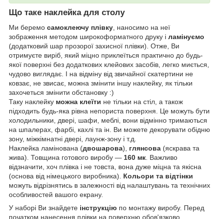
Що таке наклейка для столу
Ми беремо
самоклеючу плівку
, наносимо на неї
зображення методом широкоформатного друку і
ламінуємо
(додатковий шар прозорої захисної плівки). Отже, Ви
отримуєте виріб, який міцно приклеїться практично до будь-
якої поверхні без додаткових клейових засобів, легко миється,
чудово виглядає. І на відміну від звичайної скатертини не
ковзає, не звисає, можна змінити іншу наклейку, як тільки
захочеться змінити обстановку :)
Таку наклейку
можна клеїти
не тільки на стіл, а також
підходить будь-яка рівна непориста поверхня. Це можуть бути
холодильники, двері, шафи, меблі, вони відмінно тримаються
на шпалерах, фарбі, кахлі та ін. Ви можете декорувати обідню
зону, міжкімнатні двері, лаунж-зону і т.д.
Наклейка ламінована (
двошарова
),
глянсова
(яскрава та
жива). Товщина готового виробу —
160 мк
. Важливо
відзначити, хоч плівка і не товста, вона дуже міцна та якісна
(основа від німецького виробника).
Кольори та відтінки
можуть відрізнятись в залежності від налаштувань та технічних
особливостей вашого екрану.
У наборі Ви знайдете
інструкцію
по монтажу виробу. Перед
початком нанесення плівки на поверхню обов'язково