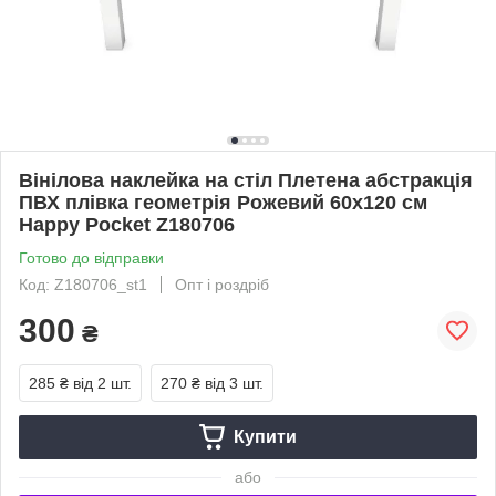
Вінілова наклейка на стіл Плетена абстракція
ПВХ плівка геометрія Рожевий 60х120 см
Happy Pocket Z180706
Готово до відправки
Код: Z180706_st1
Опт і роздріб
300
₴
285 ₴
від 2 шт.
270 ₴
від 3 шт.
Купити
або