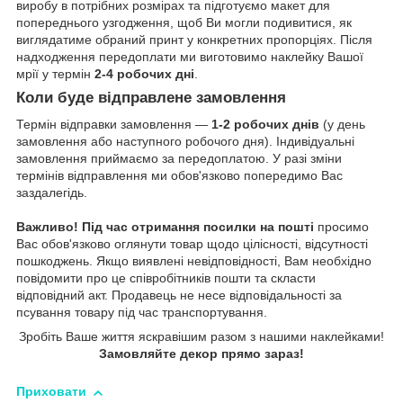
виробу в потрібних розмірах та підготуємо макет для
попереднього узгодження, щоб Ви могли подивитися, як
виглядатиме обраний принт у конкретних пропорціях. Після
надходження передоплати ми виготовимо наклейку Вашої
мрії у термін
2-4 робочих дні
.
Коли буде відправлене замовлення
Термін відправки замовлення —
1-2 робочих днів
(у день
замовлення або наступного робочого дня). Індивідуальні
замовлення приймаємо за передоплатою. У разі зміни
термінів відправлення ми обов'язково попередимо Вас
заздалегідь.
Важливо!
Під час отримання посилки на пошті
просимо
Вас обов'язково оглянути товар щодо цілісності, відсутності
пошкоджень. Якщо виявлені невідповідності, Вам необхідно
повідомити про це співробітників пошти та скласти
відповідний акт. Продавець не несе відповідальності за
псування товару під час транспортування.
Зробіть Ваше життя яскравішим разом з нашими наклейками!
Замовляйте декор прямо зараз!
Приховати