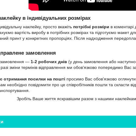
наклейку в індивідуальних розмірах
ивідуальну наклейку, просто вкажіть
потрібні розміри
в коментарі 
хуємо вартість виробу в потрібних розмірах та підготуємо макет д
ний принт у конкретних пропорціях. Після надходження передоплат
дправлене замовлення
и замовлення —
1-2 робочих днів
(у день замовлення або наступно
разі зміни термінів відправлення ми обов'язково попередимо Вас за
ас отримання посилки на пошті
просимо Вас обов'язково оглянути 
Вам необхідно повідомити про це співробітників пошти та скласти ві
ранспортування.
Зробіть Ваше життя яскравішим разом з нашими наклейка
ки