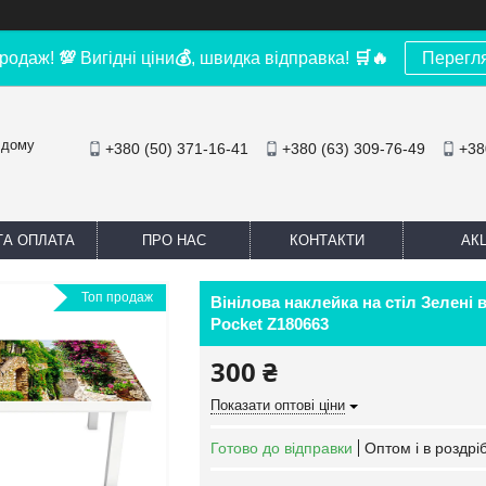
родаж!
💯
Вигідні ціни
💰
, швидка відправка!
🛒
🔥
Перегл
 дому
+380 (50) 371-16-41
+380 (63) 309-76-49
+38
ТА ОПЛАТА
ПРО НАС
КОНТАКТИ
АКЦ
Топ продаж
Вінілова наклейка на стіл Зелені
Pocket Z180663
300 ₴
Показати оптові ціни
Готово до відправки
Оптом і в роздрі