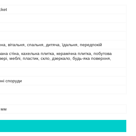
cket
нна, вітальня, спальня, дитяча, їдальня, передпокій
на стіна, кахельна плитка, керамічна плитка, побутова
двері, меблі, пластик, скло, дзеркало, будь-яка поверхня,
рні споруди
 мм