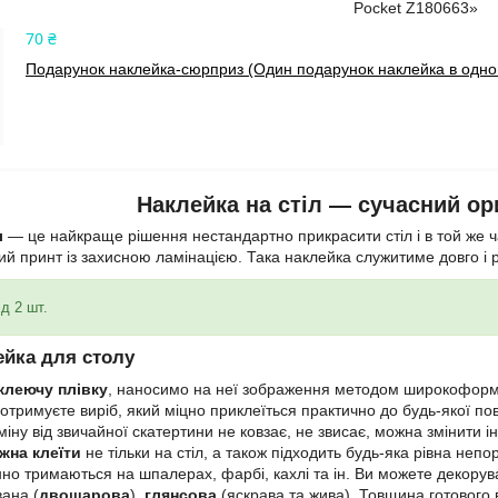
Pocket Z180663»
70 ₴
Подарунок наклейка-сюрприз (Один подарунок наклейка в одном
Наклейка на стіл —
сучасний ор
л
— це найкраще рішення нестандартно прикрасити стіл і в той же ч
ний принт із захисною ламінацією. Така наклейка служитиме довго і
д 2 шт.
ейка для столу
клеючу плівку
, наносимо на неї зображення методом широкоформ
 отримуєте виріб, який міцно приклеїться практично до будь-якої по
дміну від звичайної скатертини не ковзає, не звисає, можна змінити і
жна клеїти
не тільки на стіл, а також підходить будь-яка рівна не
нно тримаються на шпалерах, фарбі, кахлі та ін. Ви можете декоруват
ана (
двошарова
),
глянсова
(яскрава та жива). Товщина готового