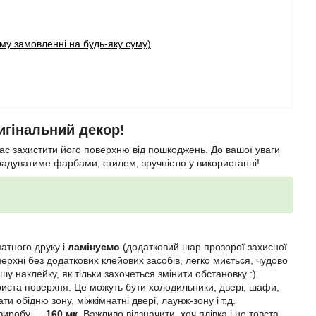
у замовленні на будь-яку суму)
игінальний декор!
ас захистити його поверхню від пошкоджень. До вашої уваги
 радуватиме фарбами, стилем, зручністю у використанні!
атного друку і
ламінуємо
(додатковий шар прозорої захисної
верхні без додаткових клейових засобів, легко миється, чудово
ншу наклейку, як тільки захочеться змінити обстановку :)
пориста поверхня. Це можуть бути холодильники, двері, шафи,
и обідню зону, міжкімнатні двері, лаунж-зону і т.д.
 виробу —
160 мк
. Важливо відзначити, хоч плівка і не товста,