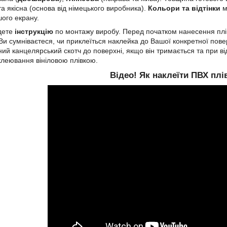
а якісна (основа від німецького виробника).
Кольори та відтінки
м
ого екрану.
дете
інструкцію
по монтажу виробу. Перед початком нанесення плів
и сумніваєтеся, чи приклеїться наклейка до Вашої конкретної пов
ний канцелярський скотч до поверхні, якщо він тримається та при в
клеювання вініловою плівкою.
Відео! Як наклеїти ПВХ плів