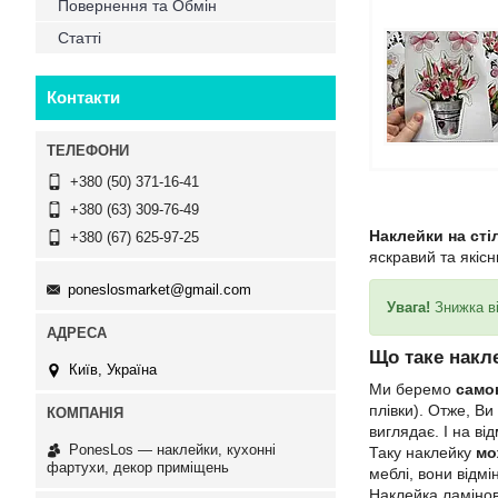
Повернення та Обмін
Статті
Контакти
+380 (50) 371-16-41
+380 (63) 309-76-49
Наклейки на сті
+380 (67) 625-97-25
яскравий та якіс
poneslosmarket@gmail.com
Увага!
Знижка ві
Що таке накл
Київ, Україна
Ми беремо
само
плівки). Отже, Ви
виглядає. І на ві
PonesLos ― наклейки, кухонні
Таку наклейку
мо
фартухи, декор приміщень
меблі, вони відмі
Наклейка ламінов