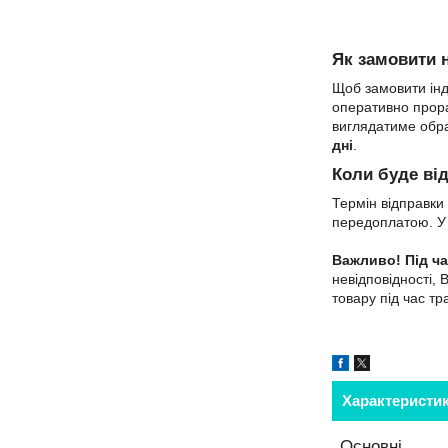
Як замовити 
Щоб замовити інд
оперативно прора
виглядатиме обра
дні
.
Коли буде ві
Термін відправк
передоплатою. У 
Важливо!
Під ч
невідповідності, 
товару під час т
Характеристи
Основні