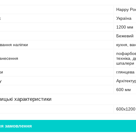
Happy Po
к
Україна
1200 мм
Бежевий
вання наліпки
кухня, ва
пофарбова
анесення
техніка, 
шпалери
ки
глянцева
у
Архітекту
600 мм
ицькі характеристики
600х1200
ля замовлення