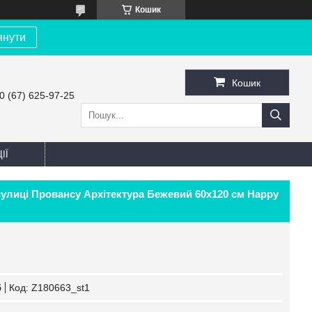
Кошик
янути
Кошик
0 (67) 625-97-25
ІЇ
 вулиці Провансу Архітектура Бежевий 60х120 см Happy
б
Код:
Z180663_st1