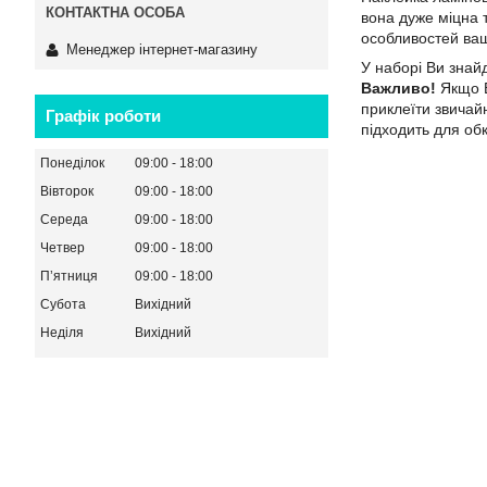
вона дуже міцна т
особливостей ваш
Менеджер інтернет-магазину
У наборі Ви знай
Важливо!
Якщо В
приклеїти звичай
Графік роботи
підходить для об
Понеділок
09:00
18:00
Вівторок
09:00
18:00
Середа
09:00
18:00
Четвер
09:00
18:00
Пʼятниця
09:00
18:00
Субота
Вихідний
Неділя
Вихідний