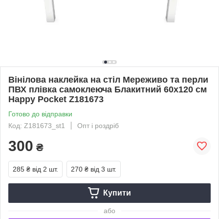
Вінілова наклейка на стіл Мереживо та перли
ПВХ плівка самоклеюча Блакитний 60х120 см
Happy Pocket Z181673
Готово до відправки
Код: Z181673_st1
Опт і роздріб
300
₴
285 ₴
від 2 шт.
270 ₴
від 3 шт.
Купити
або