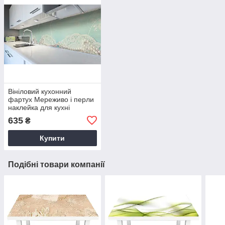
Вініловий кухонний
фартух Мереживо і перли
наклейка для кухні
Текстура Блакитний Happy
635
₴
Pocket Z181673
Купити
Подібні товари компанії