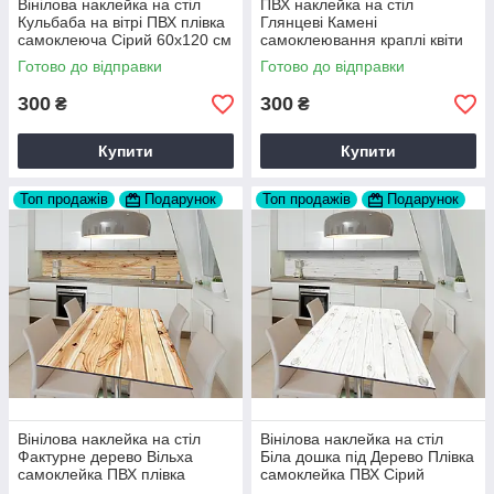
Вінілова наклейка на стіл
ПВХ наклейка на стіл
Кульбаба на вітрі ПВХ плівка
Глянцеві Камені
самоклеюча Сірий 60х120 см
самоклеювання краплі квіти
Happy Pocket Z181598
Текстура Сірий 60х120 см
Готово до відправки
Готово до відправки
Happy Pocket Z181401
300
300
₴
₴
Купити
Купити
Топ продажів
Подарунок
Топ продажів
Подарунок
Вінілова наклейка на стіл
Вінілова наклейка на стіл
Фактурне дерево Вільха
Біла дошка під Дерево Плівка
самоклейка ПВХ плівка
самоклейка ПВХ Сірий
Бежевий 60х120 см Happy
60х120 см Happy Pocket