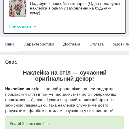
Подарунок наклейка-сюрприз (Один подарунок
наклейка в одному замовленні на будь-яку
суму)
Приховати
Опис
Характеристики
Доставка
Оплата
Умови п
Опис
Наклейка на стіл —
сучасний
оригінальний декор!
Наклейки на стіл
— це найкраще рішення нестандартно
прикрасити стіл і в той же час захистити його поверхню від
пошкоджень. До вашої уваги яскравий та якісний принт із
захисною ламінацією. Така наклейка служитиме довго і
радуватиме фарбами, стилем, зручністю у використанні!
Увага!
Знижка від 2 шт.