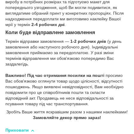
виробу в потрібних розмірах та підготуємо макет для
попереднього узгодження, щоб Ви могли подивитися, як
виглядатиме обраний принт у конкретних пропорціях. Після
надходження передоплати ми виготовимо наклейку Вашої
мрії у термін
2-4 робочих дні
.
Коли буде відправлене замовлення
Термін відправки замовлення —
1-2 робочих днів
(у день
замовлення або наступного робочого дня). Індивідуальні
замовлення приймаємо за передоплатою. У разі зміни
термінів відправлення ми обов'язково попередимо Вас
заздалегідь.
Важливо!
Під час отримання посилки на пошті
просимо
Вас обов'язково оглянути товар щодо цілісності, відсутності
пошкоджень. Якщо виявлені невідповідності, Вам необхідно
повідомити про це співробітників пошти та скласти
відповідний акт. Продавець не несе відповідальності за
псування товару під час транспортування.
Зробіть Ваше життя яскравішим разом з нашими наклейками!
Замовляйте декор прямо зараз!
Приховати