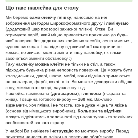
Що таке наклейка для столу
Ми беремо
самоклеючу плівку
, наносимо на неї
зображення методом широкоформатного друку і
ламінуємо
(додатковий шар прозорої захисної плівки). Отже, Ви
отримуєте виріб, який міцно приклеїться практично до будь-
якої поверхні без додаткових клейових засобів, легко миється,
чудово виглядає. І на відміну від звичайної скатертини не
ковзає, не звисає, можна змінити іншу наклейку, як тільки
захочеться змінити обстановку :)
Таку наклейку
можна клеїти
не тільки на стіл, а також
підходить будь-яка рівна непориста поверхня. Це можуть бути
холодильники, двері, шафи, меблі, вони відмінно тримаються
на шпалерах, фарбі, кахлі та ін. Ви можете декорувати обідню
зону, міжкімнатні двері, лаунж-зону і т.д.
Наклейка ламінована (
двошарова
),
глянсова
(яскрава та
жива). Товщина готового виробу —
160 мк
. Важливо
відзначити, хоч плівка і не товста, вона дуже міцна та якісна
(основа від німецького виробника).
Кольори та відтінки
можуть відрізнятись в залежності від налаштувань та технічних
особливостей вашого екрану.
У наборі Ви знайдете
інструкцію
по монтажу виробу. Перед
початком нанесення плівки на поверхню обов'язково