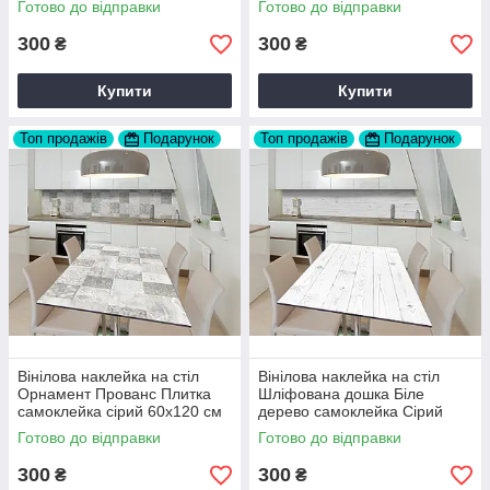
Готово до відправки
Готово до відправки
Pocket Z184067
Z183871
300
300
₴
₴
Купити
Купити
Топ продажів
Подарунок
Топ продажів
Подарунок
Вінілова наклейка на стіл
Вінілова наклейка на стіл
Орнамент Прованс Плитка
Шліфована дошка Біле
самоклейка сірий 60х120 см
дерево самоклейка Сірий
Happy Pocket Z184074
60х120 см Happy Pocket
Готово до відправки
Готово до відправки
Z183466
300
300
₴
₴