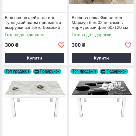
Вінілова наклейка на стіл
Вінілова наклейка на стіл
Турецький шарм орнаменти
Мармур беж 02 по камінь
візерунки вензелю Бежевий
мармуровий фон 60х120 см
60х120 см Happy Pocket
Happy Pocket Z180231
Готово до відправки
Готово до відправки
Z180562
300
300
₴
₴
Купити
Купити
Топ продажів
Подарунок
Топ продажів
Подарунок