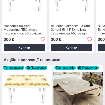
Наклейка на стіл
Вінілова наклейка на стіл
Віні
Мереживо ПВХ плівка
Зелені Лінії ПВХ плівка
Біли
перли вінтаж абстракція
самоклеюча Абстракція
плів
бежевий 60х120 см Happy
60х120 см Happy Pocket
Абст
300
300
300
₴
₴
Pocket Z180869
Z181694
Happ
Купити
Купити
Акційні пропозиції та новинки
Топ продажів
Подарунок
Топ продажів
Подарунок