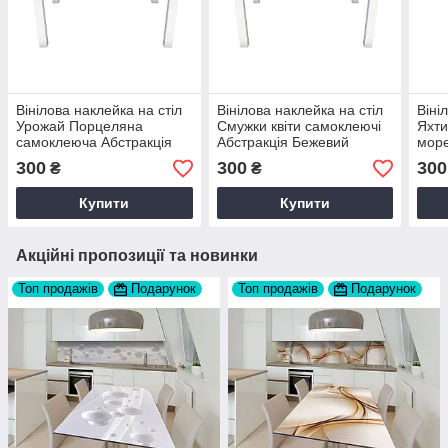
Вінілова наклейка на стіл
Вінілова наклейка на стіл
Віні
Урожай Порцеляна
Смужки квіти самоклеючі
Яхти
самоклеюча Абстракція
Абстракція Бежевий
море
Бежевий 60х120 см Happy
60х120 см Happy Pocket
60х1
300
300
300
₴
₴
Pocket Z181805
Z181763
Z18
Купити
Купити
Акційні пропозиції та новинки
Топ продажів
Подарунок
Топ продажів
Подарунок