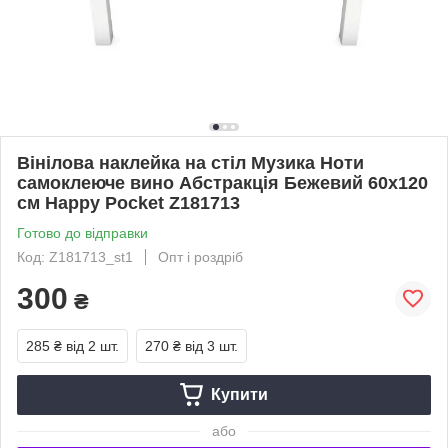
Вінілова наклейка на стіл Музика Ноти
самоклеюче вино Абстракція Бежевий 60х120
см Happy Pocket Z181713
Готово до відправки
Код: Z181713_st1
Опт і роздріб
300
₴
285 ₴
від 2 шт.
270 ₴
від 3 шт.
Купити
або