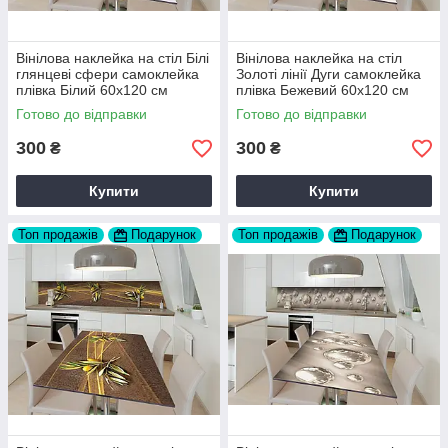
Вінілова наклейка на стіл Білі
Вінілова наклейка на стіл
глянцеві сфери самоклейка
Золоті лінії Дуги самоклейка
плівка Білий 60х120 см
плівка Бежевий 60х120 см
Happy Pocket Z182326
Happy Pocket Z182331
Готово до відправки
Готово до відправки
300
300
₴
₴
Купити
Купити
Топ продажів
Подарунок
Топ продажів
Подарунок