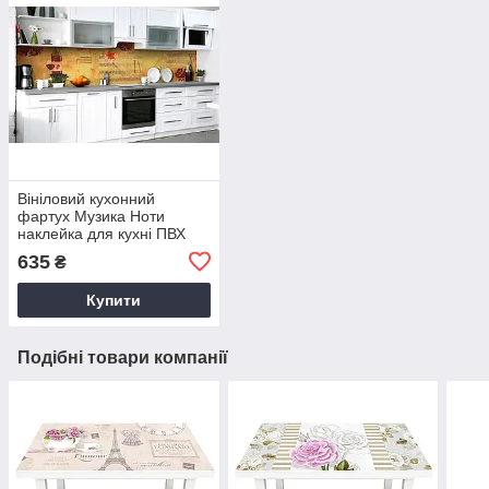
Вініловий кухонний
фартух Музика Ноти
наклейка для кухні ПВХ
вино Абстракція Бежевий
635
₴
Happy Pocket Z181713
Купити
Подібні товари компанії