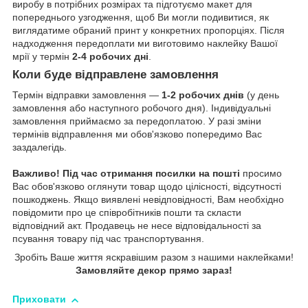
виробу в потрібних розмірах та підготуємо макет для
попереднього узгодження, щоб Ви могли подивитися, як
виглядатиме обраний принт у конкретних пропорціях. Після
надходження передоплати ми виготовимо наклейку Вашої
мрії у термін
2-4 робочих дні
.
Коли буде відправлене замовлення
Термін відправки замовлення —
1-2 робочих днів
(у день
замовлення або наступного робочого дня). Індивідуальні
замовлення приймаємо за передоплатою. У разі зміни
термінів відправлення ми обов'язково попередимо Вас
заздалегідь.
Важливо!
Під час отримання посилки на пошті
просимо
Вас обов'язково оглянути товар щодо цілісності, відсутності
пошкоджень. Якщо виявлені невідповідності, Вам необхідно
повідомити про це співробітників пошти та скласти
відповідний акт. Продавець не несе відповідальності за
псування товару під час транспортування.
Зробіть Ваше життя яскравішим разом з нашими наклейками!
Замовляйте декор прямо зараз!
Приховати