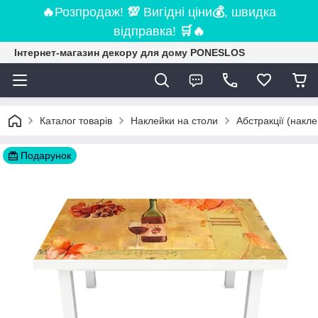
🔥
Розпродаж!
💯
Вигідні ціни
💰
, швидка
відправка!
🛒
🔥
Інтернет-магазин декору для дому PONESLOS
Каталог товарів
Наклейки на столи
Абстракції (накле
Подарунок