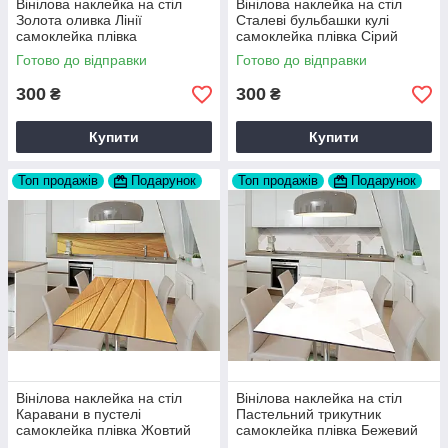
Вінілова наклейка на стіл
Вінілова наклейка на стіл
Золота оливка Лінії
Сталеві бульбашки кулі
самоклейка плівка
самоклейка плівка Сірий
Коричневий 60х120 см Happy
60х120 см Happy Pocket
Готово до відправки
Готово до відправки
Pocket Z183742
Z182351
300
300
₴
₴
Купити
Купити
Топ продажів
Подарунок
Топ продажів
Подарунок
Вінілова наклейка на стіл
Вінілова наклейка на стіл
Каравани в пустелі
Пастельний трикутник
самоклейка плівка Жовтий
самоклейка плівка Бежевий
60х120 см Happy Pocket
60х120 см Happy Pocket