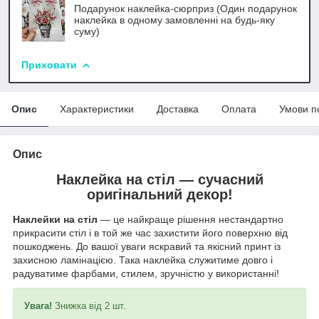
Подарунок наклейка-сюрприз (Один подарунок
наклейка в одному замовленні на будь-яку
суму)
Приховати
Опис
Характеристики
Доставка
Оплата
Умови п
Опис
Наклейка на стіл —
сучасний
оригінальний декор!
Наклейки на стіл
— це найкраще рішення нестандартно
прикрасити стіл і в той же час захистити його поверхню від
пошкоджень. До вашої уваги яскравий та якісний принт із
захисною ламінацією. Така наклейка служитиме довго і
радуватиме фарбами, стилем, зручністю у використанні!
Увага!
Знижка від 2 шт.