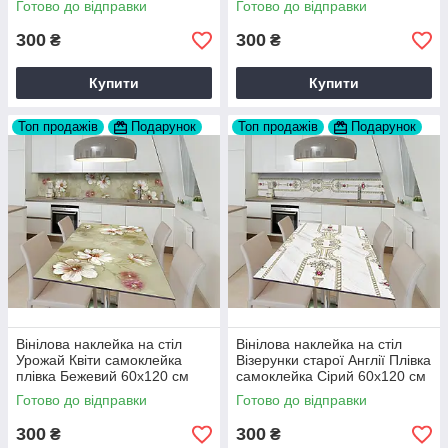
Готово до відправки
Готово до відправки
Z182393
Z183781
300
300
₴
₴
Купити
Купити
Топ продажів
Подарунок
Топ продажів
Подарунок
Вінілова наклейка на стіл
Вінілова наклейка на стіл
Урожай Квіти самоклейка
Візерунки старої Англії Плівка
плівка Бежевий 60х120 см
самоклейка Сірий 60х120 см
Happy Pocket Z184472
Happy Pocket Z184588
Готово до відправки
Готово до відправки
300
300
₴
₴