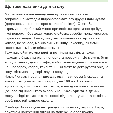
Що таке наклейка для столу
Ми беремо
самоклеючу плівку
, наносимо на неї
зображення методом широкоформатного друку і
ламінуємо
(додатковий шар прозорої захисної плівки). Отже, Ви
отримуєте виріб, який міцно приклеїться практично до будь-
якої поверхні без додаткових клейових засобів, легко миється,
чудово виглядає. І на відміну від звичайної скатертини не
ковзає, не звисає, можна змінити іншу наклейку, як тільки
захочеться змінити обстановку :)
Таку наклейку
можна клеїти
не тільки на стіл, а також
підходить будь-яка рівна непориста поверхня. Це можуть бути
холодильники, двері, шафи, меблі, вони відмінно тримаються
на шпалерах, фарбі, кахлі та ін. Ви можете декорувати обідню
зону, міжкімнатні двері, лаунж-зону і т.д.
Наклейка ламінована (
двошарова
),
глянсова
(яскрава та
жива). Товщина готового виробу —
160 мк
. Важливо
відзначити, хоч плівка і не товста, вона дуже міцна та якісна
(основа від німецького виробника).
Кольори та відтінки
можуть відрізнятись в залежності від налаштувань та технічних
особливостей вашого екрану.
У наборі Ви знайдете
інструкцію
по монтажу виробу. Перед
початком нанесення плівки на поверхню обов'язково