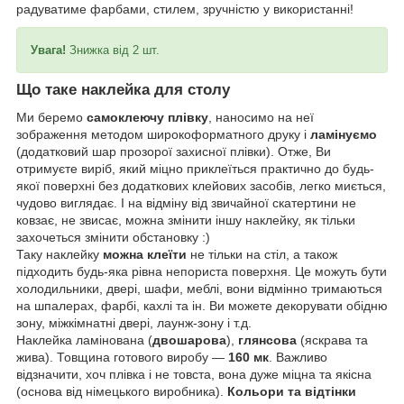
радуватиме фарбами, стилем, зручністю у використанні!
Увага!
Знижка від 2 шт.
Що таке наклейка для столу
Ми беремо
самоклеючу плівку
, наносимо на неї
зображення методом широкоформатного друку і
ламінуємо
(додатковий шар прозорої захисної плівки). Отже, Ви
отримуєте виріб, який міцно приклеїться практично до будь-
якої поверхні без додаткових клейових засобів, легко миється,
чудово виглядає. І на відміну від звичайної скатертини не
ковзає, не звисає, можна змінити іншу наклейку, як тільки
захочеться змінити обстановку :)
Таку наклейку
можна клеїти
не тільки на стіл, а також
підходить будь-яка рівна непориста поверхня. Це можуть бути
холодильники, двері, шафи, меблі, вони відмінно тримаються
на шпалерах, фарбі, кахлі та ін. Ви можете декорувати обідню
зону, міжкімнатні двері, лаунж-зону і т.д.
Наклейка ламінована (
двошарова
),
глянсова
(яскрава та
жива). Товщина готового виробу —
160 мк
. Важливо
відзначити, хоч плівка і не товста, вона дуже міцна та якісна
(основа від німецького виробника).
Кольори та відтінки