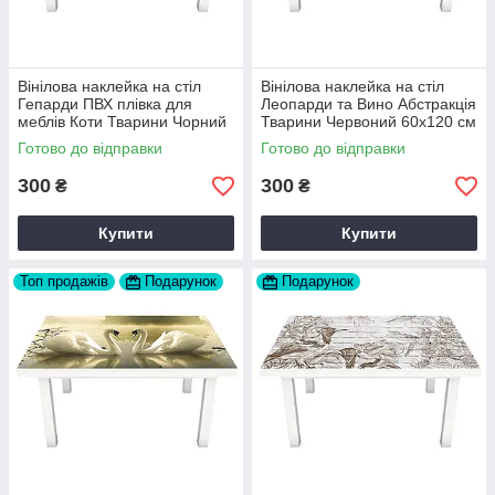
Вінілова наклейка на стіл
Вінілова наклейка на стіл
Гепарди ПВХ плівка для
Леопарди та Вино Абстракція
меблів Коти Тварини Чорний
Тварини Червоний 60х120 см
60х120 см Happy Pocket
Happy Pocket Z180445
Готово до відправки
Готово до відправки
Z180412
300
300
₴
₴
Купити
Купити
Топ продажів
Подарунок
Подарунок