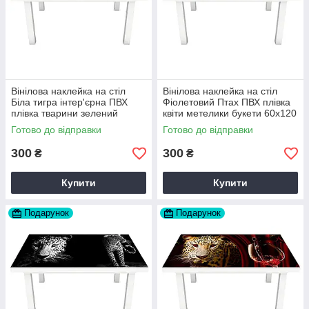
Вінілова наклейка на стіл
Вінілова наклейка на стіл
Біла тигра інтер'єрна ПВХ
Фіолетовий Птах ПВХ плівка
плівка тварини зелений
квіти метелики букети 60х120
60х120 см Happy Pocket
см Happy Pocket Z180685
Готово до відправки
Готово до відправки
Z180388
300
300
₴
₴
Купити
Купити
Подарунок
Подарунок