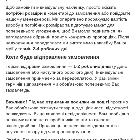
Щоб замовити індивідуальну наклейку, просто вкажіть
потрібні розміри
в коментарі до замовлення або повідомте
нашому менеджерові. Ми оперативно прорахуємо вартість
виробу в потрібних розмірах та підготуємо макет для
попереднього узгодження, щоб Ви могли подивитися, як
виглядатиме обраний принт у конкретних пропорціях. Після
надходження передоплати ми виготовимо наклейку Вашої
мрії у термін
2-4 робочих дні
.
Коли буде відправлене замовлення
Термін відправки замовлення —
1-2 робочих днів
(у день
замовлення або наступного робочого дня). Індивідуальні
замовлення приймаємо за передоплатою. У разі зміни
термінів відправлення ми обов'язково попередимо Вас
заздалегідь.
Важливо!
Під час отримання посилки на пошті
просимо
Вас обов'язково оглянути товар щодо цілісності, відсутності
пошкоджень. Якщо виявлені невідповідності, Вам необхідно
повідомити про це співробітників пошти та скласти
відповідний акт. Продавець не несе відповідальності за
псування товару під час транспортування.