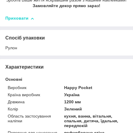
Зробіть Ваше життя яскравішим разом з нашими наклейками!
Замовляйте декор прямо зараз!
Приховати
Спосіб упаковки
Рулон
Характеристики
Основні
Виробник
Happy Pocket
Країна виробник
Україна
Довжина
1200 мм
Колір
Зелений
Область застосування
кухня, ванна, вітальня,
наліпки
спальня, дитяча, їдальня,
передпокій
Поверхня для нанесення
пофарбована стіна,