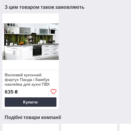
З цим товаром також замовляють
Вініловий кухонний
фартух Панда і Бамбук
наклейка для кухні ПВХ
Тварини Зелений Happy
635
₴
Pocket Z181823
Купити
Подібні товари компанії