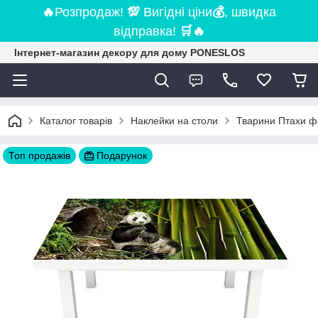
🔥
Розпродаж!
💯
Вигідні ціни
💰
, швидка
відправка!
🛒
🔥
Інтернет-магазин декору для дому PONESLOS
Каталог товарів
Наклейки на столи
Тварини Птахи фа
Топ продажів
Подарунок