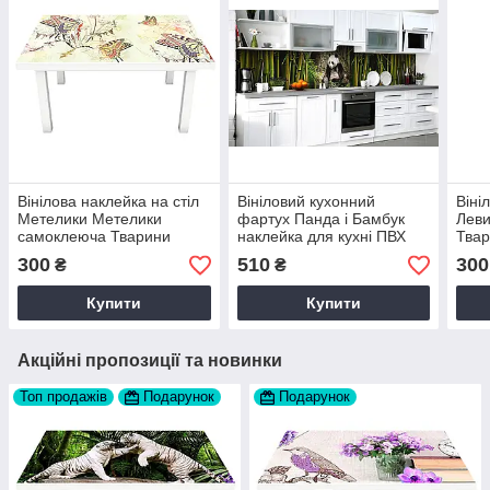
Вінілова наклейка на стіл
Вініловий кухонний
Віні
Метелики Метелики
фартух Панда і Бамбук
Леви
самоклеюча Тварини
наклейка для кухні ПВХ
Твар
Бежевий 60х120 см Happy
Тварини Зелений Happy
Happ
300
510
300
₴
₴
Pocket Z181754
Pocket Z181823
Купити
Купити
Акційні пропозиції та новинки
Топ продажів
Подарунок
Подарунок