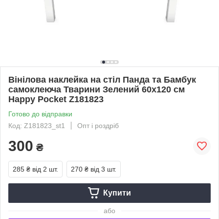
Вінілова наклейка на стіл Панда та Бамбук
самоклеюча Тварини Зелений 60х120 см
Happy Pocket Z181823
Готово до відправки
Код: Z181823_st1
Опт і роздріб
300
₴
285 ₴
від 2 шт.
270 ₴
від 3 шт.
Купити
або