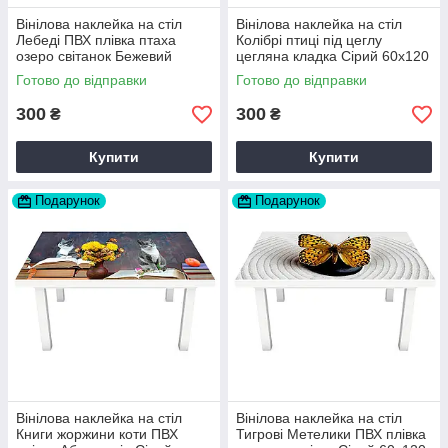
Вінілова наклейка на стіл
Вінілова наклейка на стіл
Лебеді ПВХ плівка птаха
Колібрі птиці під цеглу
озеро світанок Бежевий
цегляна кладка Сірий 60х120
60х120 см Happy Pocket
см Happy Pocket Z180563
Готово до відправки
Готово до відправки
Z180490
300
300
₴
₴
Купити
Купити
Подарунок
Подарунок
Вінілова наклейка на стіл
Вінілова наклейка на стіл
Книги жоржини коти ПВХ
Тигрові Метелики ПВХ плівка