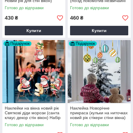
Новий рік для стін вікон)
(поїзд локомотив незвичайні
Набір M 500х575мм матова
наклейки) матова 600х450
Готово до відправки
Готово до відправки
мм
430
460
₴
₴
Купити
Купити
Подарунок
Подарунок
Наклейки на вікна новий рік
Наклейка Новорічне
Святкові діди морози (санта
прикраса (кульки на ниточках
клаус декор стін вікон) Набір
новий рік стікери стіни вікна)
М 970х575мм матова
НаборM 855х420мм матова
Готово до відправки
Готово до відправки