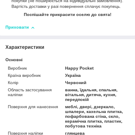
покупки (не поширюється на індивідуальні замовлення).
Вартість доставки у разі повернення сплачує покупець.
Поспішайте прикрасити оселю до свята!
Приховати
Характеристики
Основні
Виробник
Happy Pocket
Країна виробник
Україна
Колір
Червоний
Область застосування
ванна, їдальня, спальня,
наліпки
вітальня, дитяча, кухня,
передпокій
Поверхня для нанесення
меблі, двері, дзеркало,
шпалери, кахельна плитка,
пофарбована стіна, скло,
керамічна плитка, пластик,
побутова техніка
Поверхня наліпки
глянцева