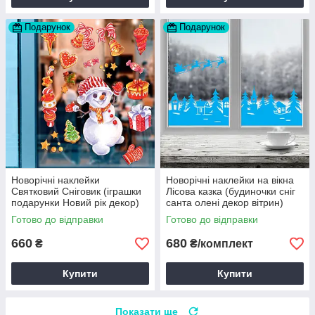
Подарунок
Подарунок
Новорічні наклейки
Новорічні наклейки на вікна
Святковий Сніговик (іграшки
Лісова казка (будиночки сніг
подарунки Новий рік декор)
санта олені декор вітрин)
Набір M 1100х500мм матова
матова 800х490 мм
Готово до відправки
Готово до відправки
Блакитний
660
680
₴
₴/комплект
Купити
Купити
Показати ще