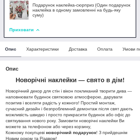
Подарунок наклейка-сюрприз (Один подарунок
наклейка в одному замовленні на будь-яку
суму)
Приховати
Опис
Характеристики
Доставка
Оплата
Умови п
Опис
Новорічні наклейки — свято в дім!
Новорічний декор для стін і вікон покликаний творити дива —
наповнювати будинок святковою атмосферою, дарувати
позитив і вселяти радість у кожного! Простий монтаж,
сучасний дизайн і безпроблемний демонтаж після свят дають
можливість швидко і просто прикрасити будинок або офіс до
святкування нового року. Замовити новорічні наклейки Ви
можете за телефоном або через корзину,
Кожному покупцеві
новорічний подарунок
! З прийдешнім
Новим роком та Різдвом!