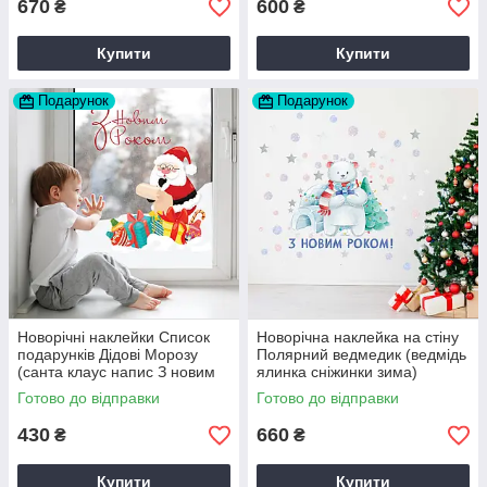
670
600
₴
₴
Купити
Купити
Подарунок
Подарунок
Новорічні наклейки Список
Новорічна наклейка на стіну
подарунків Дідові Морозу
Полярний ведмедик (ведмідь
(санта клаус напис З новим
ялинка сніжинки зима)
роком) Набір M 500х440мм
матова Набір S 500х500мм
Готово до відправки
Готово до відправки
матова
430
660
₴
₴
Купити
Купити