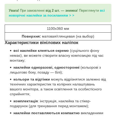
Увага!
При замовленні
від 2 шт. — знижка
! Переглянути
всі
новорічні наклейки за посиланням > >
1100х360 мм
Поверхня:
матовая/глянцевая (на выбор)
Характеристики вінілових наліпок
всі наклейки клеяться окремо
(суцільного фону
немає), ви можете створити власну композицію під час
монтажу;
наклейки одноразові, односторонні
(кольорові з
лицьогово боку, позаду — білі);
кольори та відтінки
можуть відрізнятися залежно від
технічних характеристик та колірних налаштувань
вашого монітора, а також освітлення та особистісного
сприйняття;
комплектація
: інструкція, наклейка та стікер-
подарунок (для тренування перед монтажем);
наклейки поставляються компактно
викладеними