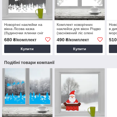
Новорічні наклейки на
Комплект новорічних
Ново
вікна Лісова казка
наклейок для вікон Різдво
в ди
(будиночки ялинки сніг
(засніжений ліс олені
моро
санта і олені новий рік
санта новорічний декор
нови
680
490
510
₴/комплект
₴/комплект
декор вікон вітрин) матова
для стан вітрин) матова
500
800х490 мм
маленький набір
Купити
Купити
Подібні товари компанії