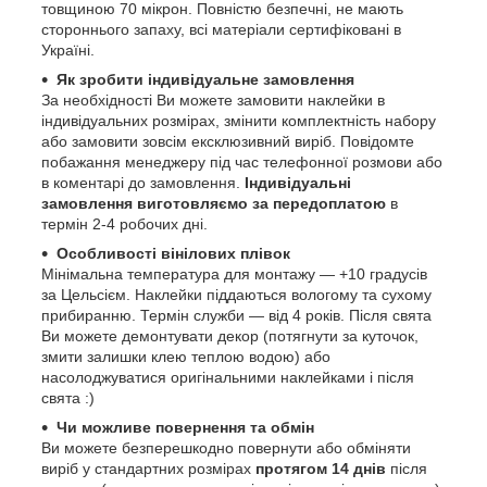
товщиною 70 мікрон. Повністю безпечні, не мають
стороннього запаху, всі матеріали сертифіковані в
Україні.
Як зробити індивідуальне замовлення
За необхідності Ви можете замовити наклейки в
індивідуальних розмірах, змінити комплектність набору
або замовити зовсім ексклюзивний виріб. Повідомте
побажання менеджеру під час телефонної розмови або
в коментарі до замовлення.
Індивідуальні
замовлення виготовляємо за передоплатою
в
термін 2-4 робочих дні.
Особливості вінілових плівок
Мінімальна температура для монтажу ― +10 градусів
за Цельсієм. Наклейки піддаються вологому та сухому
прибиранню. Термін служби ― від 4 років. Після свята
Ви можете демонтувати декор (потягнути за куточок,
змити залишки клею теплою водою) або
насолоджуватися оригінальними наклейками і після
свята :)
Чи можливе повернення та обмін
Ви можете безперешкодно повернути або обміняти
виріб у стандартних розмірах
протягом 14 днів
після