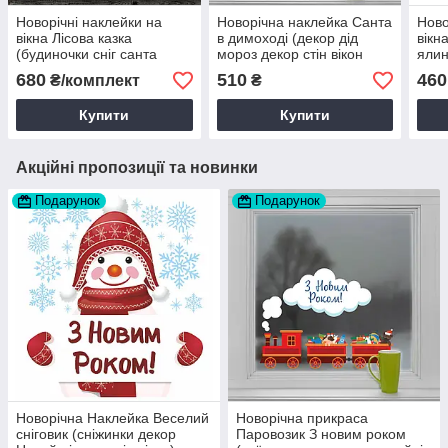
Новорічні наклейки на
Новорічна наклейка Санта
Ново
вікна Лісова казка
в димоході (декор дід
вікн
(будиночки сніг санта
мороз декор стін вікон
ялин
олені декор вітрин)
новий рік) глянсова
сніж
680
510
460
₴/комплект
₴
матова 800х490 мм
500х600 мм
мм 
Блакитний
Купити
Купити
Акційні пропозиції та новинки
Подарунок
Подарунок
Новорічна Наклейка Веселий
Новорічна прикраса
сніговик (сніжинки декор
Паровозик З новим роком