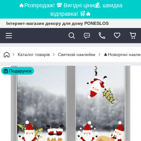
🔥
Розпродаж!
💯
Вигідні ціни
💰
, швидка
відправка!
🛒
🔥
Інтернет-магазин декору для дому PONESLOS
Каталог товарів
Святкові наклейки
🎄Новорічні накле
Подарунок