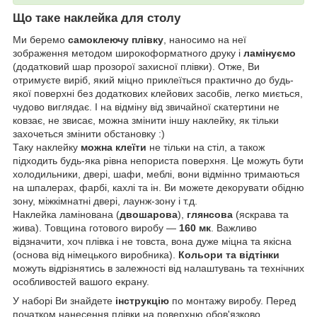
Що таке наклейка для столу
Ми беремо
самоклеючу плівку
, наносимо на неї
зображення методом широкоформатного друку і
ламінуємо
(додатковий шар прозорої захисної плівки). Отже, Ви
отримуєте виріб, який міцно приклеїться практично до будь-
якої поверхні без додаткових клейових засобів, легко миється,
чудово виглядає. І на відміну від звичайної скатертини не
ковзає, не звисає, можна змінити іншу наклейку, як тільки
захочеться змінити обстановку :)
Таку наклейку
можна клеїти
не тільки на стіл, а також
підходить будь-яка рівна непориста поверхня. Це можуть бути
холодильники, двері, шафи, меблі, вони відмінно тримаються
на шпалерах, фарбі, кахлі та ін. Ви можете декорувати обідню
зону, міжкімнатні двері, лаунж-зону і т.д.
Наклейка ламінована (
двошарова
),
глянсова
(яскрава та
жива). Товщина готового виробу —
160 мк
. Важливо
відзначити, хоч плівка і не товста, вона дуже міцна та якісна
(основа від німецького виробника).
Кольори та відтінки
можуть відрізнятись в залежності від налаштувань та технічних
особливостей вашого екрану.
У наборі Ви знайдете
інструкцію
по монтажу виробу. Перед
початком нанесення плівки на поверхню обов'язково