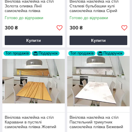
Вінілова наклейка на стіл
Вінілова наклейка на стіл
Золота оливка Лінії
Сталеві бульбашки кулі
самоклейка плівка
самоклейка плівка Сірий
Коричневий 60х120 см Happy
60х120 см Happy Pocket
Готово до відправки
Готово до відправки
Pocket Z183742
Z182351
300
300
₴
₴
Купити
Купити
Топ продажів
Подарунок
Топ продажів
Подарунок
Вінілова наклейка на стіл
Вінілова наклейка на стіл
Каравани в пустелі
Пастельний трикутник
самоклейка плівка Жовтий
самоклейка плівка Бежевий
60х120 см Happy Pocket
60х120 см Happy Pocket