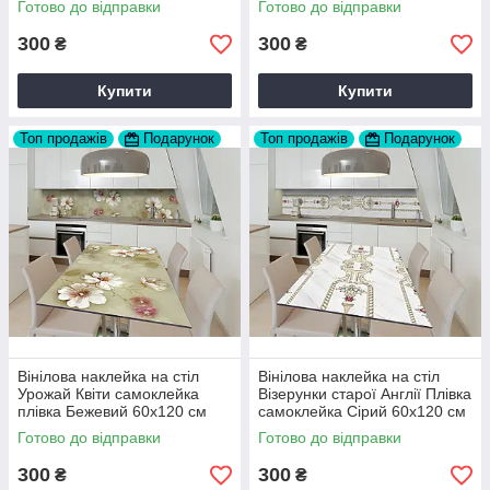
Готово до відправки
Готово до відправки
Z182393
Z183781
300
300
₴
₴
Купити
Купити
Топ продажів
Подарунок
Топ продажів
Подарунок
Вінілова наклейка на стіл
Вінілова наклейка на стіл
Урожай Квіти самоклейка
Візерунки старої Англії Плівка
плівка Бежевий 60х120 см
самоклейка Сірий 60х120 см
Happy Pocket Z184472
Happy Pocket Z184588
Готово до відправки
Готово до відправки
300
300
₴
₴