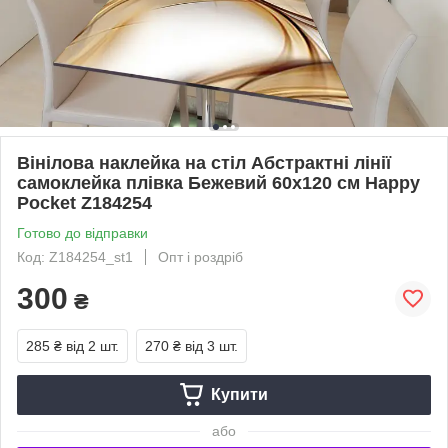
Вінілова наклейка на стіл Абстрактні лінії
самоклейка плівка Бежевий 60х120 см Happy
Pocket Z184254
Готово до відправки
Код: Z184254_st1
Опт і роздріб
300
₴
285 ₴
від 2 шт.
270 ₴
від 3 шт.
Купити
або