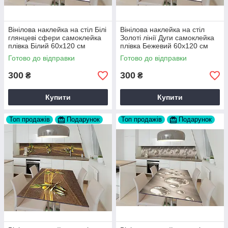
Вінілова наклейка на стіл Білі
Вінілова наклейка на стіл
глянцеві сфери самоклейка
Золоті лінії Дуги самоклейка
плівка Білий 60х120 см
плівка Бежевий 60х120 см
Happy Pocket Z182326
Happy Pocket Z182331
Готово до відправки
Готово до відправки
300
300
₴
₴
Купити
Купити
Топ продажів
Подарунок
Топ продажів
Подарунок