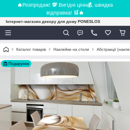
🔥
Розпродаж!
💯
Вигідні ціни
💰
, швидка
відправка!
🛒
🔥
Інтернет-магазин декору для дому PONESLOS
Каталог товарів
Наклейки на столи
Абстракції (накле
Подарунок