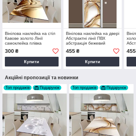
Вінілова наклейка на стіл
Вінілова наклейка на двері
Віні
Кавове золото Лінії
Абстрактні лінії ПВХ
холо
самоклейка плівка
абстракція бежевий
Абст
Бежевий 60х120 см Happy
60х180 см Happy Pocket
Абст
300
455
455
₴
₴
Pocket Z184140
Z184254
60х1
Z18
Купити
Купити
Акційні пропозиції та новинки
Топ продажів
Подарунок
Топ продажів
Подарунок