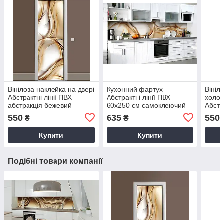
Вінілова наклейка на двері
Кухонний фартух
Віні
Абстрактні лінії ПВХ
Абстрактні лінії ПВХ
холо
абстракція бежевий
60х250 см самоклеючий
Абст
65х200 см Happy Pocket
Абстракція Бежевий
Абст
550
635
550
₴
₴
Z184254
Happy Pocket Z184254
65х2
Z18
Купити
Купити
Подібні товари компанії