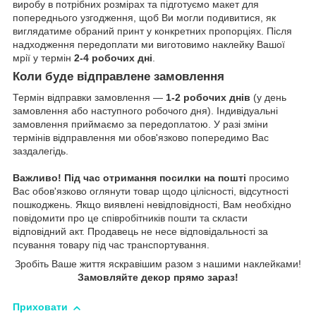
виробу в потрібних розмірах та підготуємо макет для
попереднього узгодження, щоб Ви могли подивитися, як
виглядатиме обраний принт у конкретних пропорціях. Після
надходження передоплати ми виготовимо наклейку Вашої
мрії у термін
2-4 робочих дні
.
Коли буде відправлене замовлення
Термін відправки замовлення —
1-2 робочих днів
(у день
замовлення або наступного робочого дня). Індивідуальні
замовлення приймаємо за передоплатою. У разі зміни
термінів відправлення ми обов'язково попередимо Вас
заздалегідь.
Важливо!
Під час отримання посилки на пошті
просимо
Вас обов'язково оглянути товар щодо цілісності, відсутності
пошкоджень. Якщо виявлені невідповідності, Вам необхідно
повідомити про це співробітників пошти та скласти
відповідний акт. Продавець не несе відповідальності за
псування товару під час транспортування.
Зробіть Ваше життя яскравішим разом з нашими наклейками!
Замовляйте декор прямо зараз!
Приховати