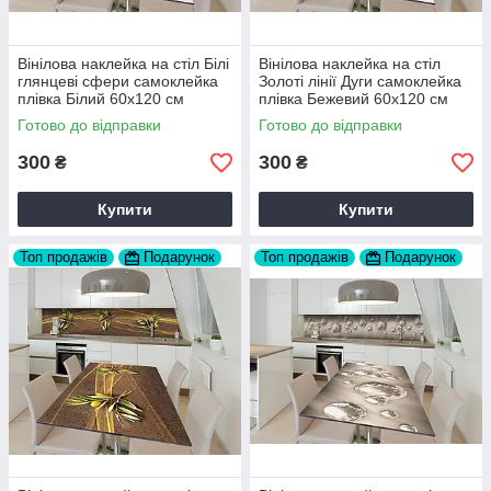
Вінілова наклейка на стіл Білі
Вінілова наклейка на стіл
глянцеві сфери самоклейка
Золоті лінії Дуги самоклейка
плівка Білий 60х120 см
плівка Бежевий 60х120 см
Happy Pocket Z182326
Happy Pocket Z182331
Готово до відправки
Готово до відправки
300
300
₴
₴
Купити
Купити
Топ продажів
Подарунок
Топ продажів
Подарунок