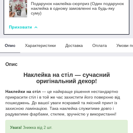
Подарунок наклейка-сюрприз (Один подарунок
наклейка в одному замовленні на будь-яку
суму)
Приховати
Опис
Характеристики
Доставка
Оплата
Умови п
Опис
Наклейка на стіл —
сучасний
оригінальний декор!
Наклейки на стіл
— це найкраще рішення нестандартно
прикрасити стіл і в той же час захистити його поверхню від
пошкоджень. До вашої уваги яскравий та якісний принт із
захисною ламінацією. Така наклейка служитиме довго і
радуватиме фарбами, стилем, зручністю у використанні!
Увага!
Знижка від 2 шт.