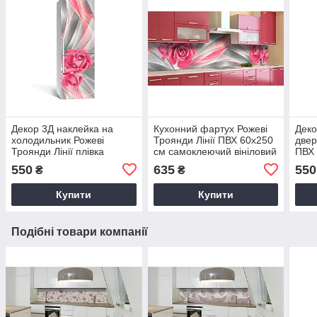
Декор 3Д наклейка на
Кухонний фартух Рожеві
Деко
холодильник Рожеві
Троянди Лінії ПВХ 60х250
двер
Троянди Лінії плівка
см самоклеючий вініловий
ПВХ 
Абстракція Сірий 65х200
Абстракція Сірий Happy
65х2
550
635
550
₴
₴
см Happy Pocket Z185014
Pocket Z185014
Z18
Купити
Купити
Подібні товари компанії