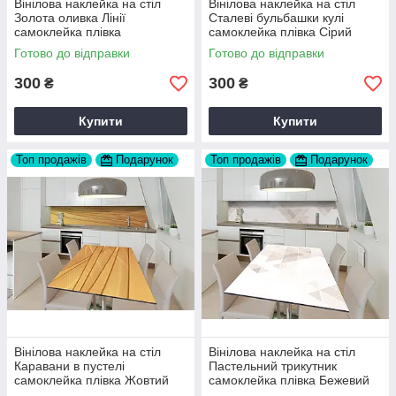
Вінілова наклейка на стіл
Вінілова наклейка на стіл
Золота оливка Лінії
Сталеві бульбашки кулі
самоклейка плівка
самоклейка плівка Сірий
Коричневий 60х120 см Happy
60х120 см Happy Pocket
Готово до відправки
Готово до відправки
Pocket Z183742
Z182351
300
300
₴
₴
Купити
Купити
Топ продажів
Подарунок
Топ продажів
Подарунок
Вінілова наклейка на стіл
Вінілова наклейка на стіл
Каравани в пустелі
Пастельний трикутник
самоклейка плівка Жовтий
самоклейка плівка Бежевий
60х120 см Happy Pocket
60х120 см Happy Pocket