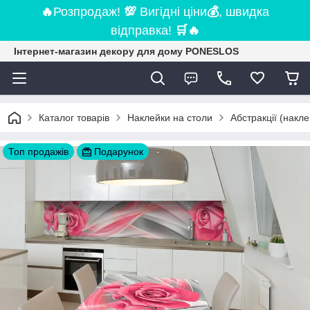
🔥
Розпродаж!
💯
Вигідні ціни
💰
, швидка
відправка!
🛒
🔥
Інтернет-магазин декору для дому PONESLOS
Каталог товарів
Наклейки на столи
Абстракції (накле
Топ продажів
Подарунок