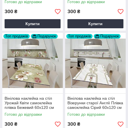
Готово до відправки
Готово до відправки
Z182393
Z183781
300
300
₴
₴
Купити
Купити
Топ продажів
Подарунок
Топ продажів
Подарунок
Вінілова наклейка на стіл
Вінілова наклейка на стіл
Урожай Квіти самоклейка
Візерунки старої Англії Плівка
плівка Бежевий 60х120 см
самоклейка Сірий 60х120 см
Happy Pocket Z184472
Happy Pocket Z184588
Готово до відправки
Готово до відправки
300
300
₴
₴