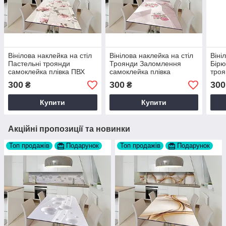
Вінілова наклейка на стіл
Вінілова наклейка на стіл
Віні
Пастельні троянди
Троянди Заломлення
Бірю
самоклейка плівка ПВХ
самоклейка плівка
троя
квіти Рожевий 60х120 см
Рожевий 60х120 см Happy
плів
300
300
300
₴
₴
Happy Pocket Z182417
Pocket Z182421
Happ
Купити
Купити
Акційні пропозиції та новинки
Топ продажів
Подарунок
Топ продажів
Подарунок