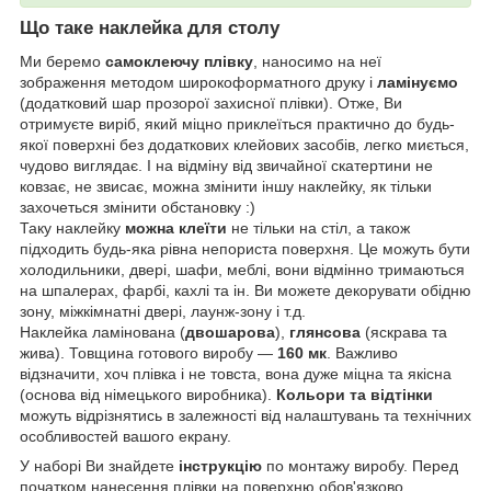
Що таке наклейка для столу
Ми беремо
самоклеючу плівку
, наносимо на неї
зображення методом широкоформатного друку і
ламінуємо
(додатковий шар прозорої захисної плівки). Отже, Ви
отримуєте виріб, який міцно приклеїться практично до будь-
якої поверхні без додаткових клейових засобів, легко миється,
чудово виглядає. І на відміну від звичайної скатертини не
ковзає, не звисає, можна змінити іншу наклейку, як тільки
захочеться змінити обстановку :)
Таку наклейку
можна клеїти
не тільки на стіл, а також
підходить будь-яка рівна непориста поверхня. Це можуть бути
холодильники, двері, шафи, меблі, вони відмінно тримаються
на шпалерах, фарбі, кахлі та ін. Ви можете декорувати обідню
зону, міжкімнатні двері, лаунж-зону і т.д.
Наклейка ламінована (
двошарова
),
глянсова
(яскрава та
жива). Товщина готового виробу —
160 мк
. Важливо
відзначити, хоч плівка і не товста, вона дуже міцна та якісна
(основа від німецького виробника).
Кольори та відтінки
можуть відрізнятись в залежності від налаштувань та технічних
особливостей вашого екрану.
У наборі Ви знайдете
інструкцію
по монтажу виробу. Перед
початком нанесення плівки на поверхню обов'язково