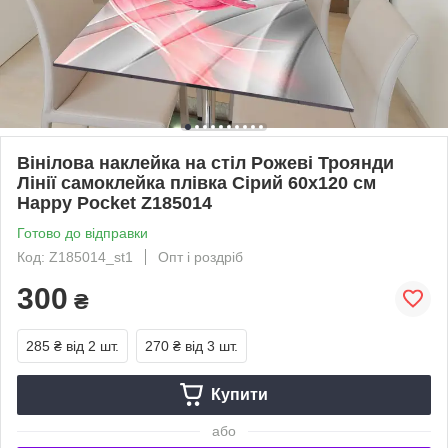
Вінілова наклейка на стіл Рожеві Троянди
Лінії самоклейка плівка Сірий 60х120 см
Happy Pocket Z185014
Готово до відправки
Код: Z185014_st1
Опт і роздріб
300
₴
285 ₴
від 2 шт.
270 ₴
від 3 шт.
Купити
або