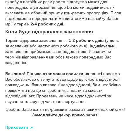
виробу в потрібних розмірах та підготуємо макет для
попереднього узгодження, щоб Ви могли подивитися, як
виглядатиме обраний принт у конкретних пропорціях. Після
надходження передоплати ми виготовимо наклейку Вашої
мрії у термін
2-4 робочих дні
.
Коли буде відправлене замовлення
Термін відправки замовлення —
1-2 робочих днів
(у день
замовлення або наступного робочого дня). Індивідуальні
замовлення приймаємо за передоплатою. У разі зміни
термінів відправлення ми обов'язково попередимо Вас
заздалегідь.
Важливо!
Під час отримання посилки на пошті
просимо
Вас обов'язково оглянути товар щодо цілісності, відсутності
пошкоджень. Якщо виявлені невідповідності, Вам необхідно
повідомити про це співробітників пошти та скласти
відповідний акт. Продавець не несе відповідальності за
псування товару під час транспортування.
Зробіть Ваше життя яскравішим разом з нашими наклейками!
Замовляйте декор прямо зараз!
Приховати