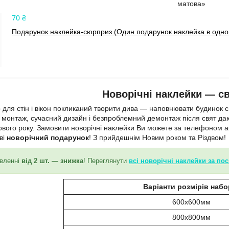
матова»
70 ₴
Подарунок наклейка-сюрприз (Один подарунок наклейка в одном
Новорічні наклейки — св
 для стін і вікон покликаний творити дива — наповнювати будинок 
 монтаж, сучасний дизайн і безпроблемний демонтаж після свят да
ового року. Замовити новорічні наклейки Ви можете за телефоном а
ві
новорічний подарунок
! З прийдешнім Новим роком та Різдвом!
вленні
від 2 шт. — знижка
! Переглянути
всі новорічні наклейки за по
Варіанти розмірів набо
600х600мм
800х800мм