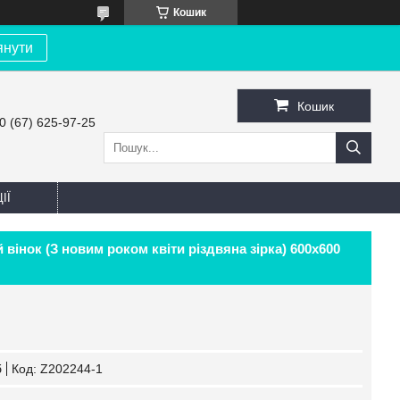
Кошик
янути
Кошик
0 (67) 625-97-25
ІЇ
вінок (З новим роком квіти різдвяна зірка) 600х600
б
Код:
Z202244-1