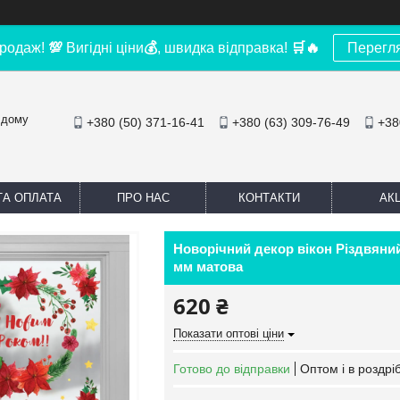
родаж!
💯
Вигідні ціни
💰
, швидка відправка!
🛒
🔥
Перегл
 дому
+380 (50) 371-16-41
+380 (63) 309-76-49
+38
ТА ОПЛАТА
ПРО НАС
КОНТАКТИ
АКЦ
Новорічний декор вікон Різдвяний 
мм матова
620 ₴
Показати оптові ціни
Готово до відправки
Оптом і в роздрі