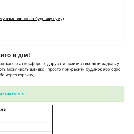
у замовленні на будь-яку суму)
ято в дім!
святковою атмосферою, дарувати позитив і вселяти радість у
ють можливість швидко і просто прикрасити будинок або офіс
бо через корзину,
силанням > >
рів