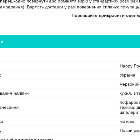
перешкодно повернути або обміняти виріб у стандартних розмірах
замовлення). Вартість доставки у разі повернення сплачує покупець
Поспішайте прикрасити оселю
ки
Happy Po
к
Україна
Червоний
вання наліпки
кухня, ві
пофарбова
анесення
техніка, 
шпалери
ки
матова
у
Новий рік