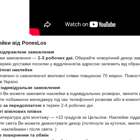
ейки від PonesLos
відправлене замовлення
вки замовлення ―
1-3 робочих дні.
Обирайте новорічний декор зав
Термін доставки посилки у відділення/за адресою залежить від обран
ілові наклейки
овлені із самоклеючої вінілової плівки товщиною 70 мікрон. Повніс
в Україні.
 індивідуальне замовлення
ті Ви можете замовити наклейки в індивідуальних розмірах, змінити
мте побажання менеджеру під час телефонної розмови або в комен
о за передоплатою
в термін 2-4 робочих дні.
і вінілових плівок
мпература для монтажу ― +10 градусів за Цельсієм. Наклейки під
Після свята Ви можете демонтувати декор (потягнути за куточок, зм
наклейками і після свята :)
 повернення та обмін