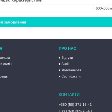
ицькі характеристики
600х600
ля замовлення
Я
ПРО НАС
оплата
Відгуки
а обмін
Акції
Фотогалерея
овідь
Сертифікати
+380 (50) 371-16-41
+380 (63) 309-76-49