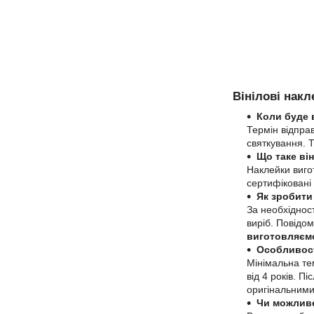
Вінілові накл
Коли буде 
Термін відпра
святкування. 
Що таке він
Наклейки вигот
сертифіковані 
Як зробити
За необхіднос
виріб. Повідо
виготовляєм
Особливост
Мінімальна те
від 4 років. 
оригінальними 
Чи можливе