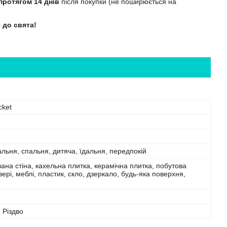
протягом 14 днів
після покупки (не поширюється на
.
 до свята!
cket
тальня, спальня, дитяча, їдальня, передпокій
на стіна, кахельна плитка, керамічна плитка, побутова
двері, меблі, пластик, скло, дзеркало, будь-яка поверхня,
, Різдво