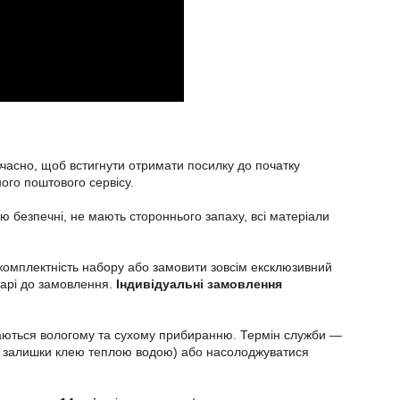
часно, щоб встигнути отримати посилку до початку
ого поштового сервісу.
тю безпечні, не мають стороннього запаху, всі матеріали
 комплектність набору або замовити зовсім ексклюзивний
тарі до замовлення.
Індивідуальні замовлення
даються вологому та сухому прибиранню. Термін служби ―
ити залишки клею теплою водою) або насолоджуватися