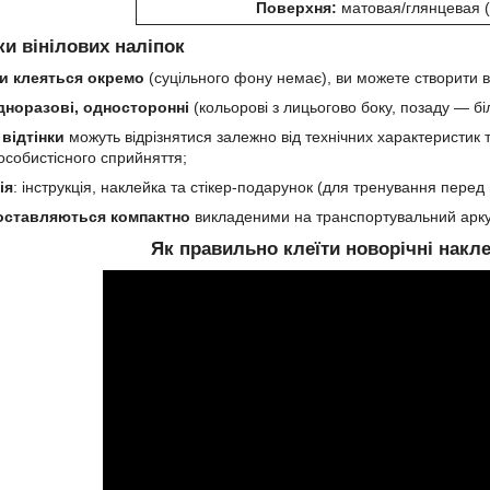
Поверхня:
матовая/глянцевая 
и вінілових наліпок
ки клеяться окремо
(суцільного фону немає), ви можете створити в
дноразові, односторонні
(кольорові з лицьогово боку, позаду — біл
відтінки
можуть відрізнятися залежно від технічних характеристик 
особистісного сприйняття;
ія
: інструкція, наклейка та стікер-подарунок (для тренування пере
оставляються компактно
викладеними на транспортувальний аркуш
Як правильно клеїти новорічні накл