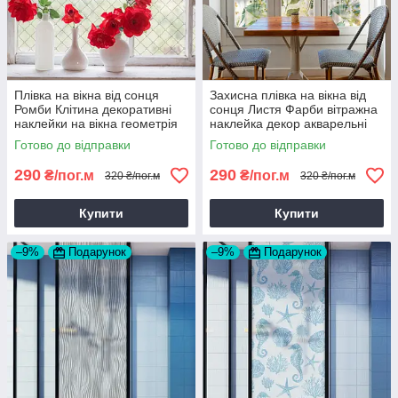
Плівка на вікна від сонця
Захисна плівка на вікна від
Ромби Клітина декоративні
сонця Листя Фарби вітражна
наклейки на вікна геометрія
наклейка декор акварельні
сонцезахисна ПВХ 1 пог.м
наклейки ПВХ 1 пог.м
Готово до відправки
Готово до відправки
290
290
₴/пог.м
₴/пог.м
320 ₴/пог.м
320 ₴/пог.м
Купити
Купити
–9%
Подарунок
–9%
Подарунок