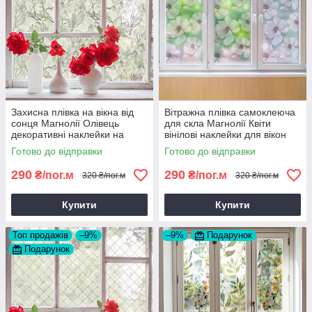
Захисна плівка на вікна від
Вітражна плівка самоклеюча
сонця Магнолії Олівець
для скла Магнолії Квіти
декоративні наклейки на
вінілові наклейки для вікон
дзеркало вітрину квіти 1 пог.м
дзеркала 1 пог.м
Готово до відправки
Готово до відправки
290
290
₴/пог.м
₴/пог.м
320 ₴/пог.м
320 ₴/пог.м
Купити
Купити
Топ продажів
–9%
–9%
Подарунок
Подарунок