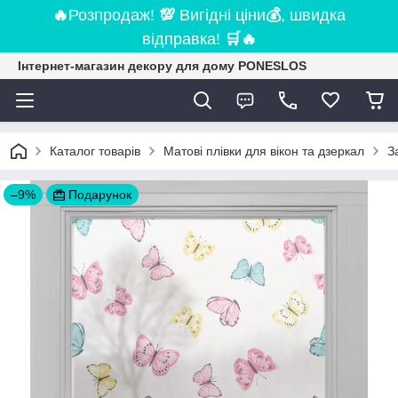
🔥
Розпродаж!
💯
Вигідні ціни
💰
, швидка
відправка!
🛒
🔥
Інтернет-магазин декору для дому PONESLOS
Каталог товарів
Матові плівки для вікон та дзеркал
З
–9%
Подарунок