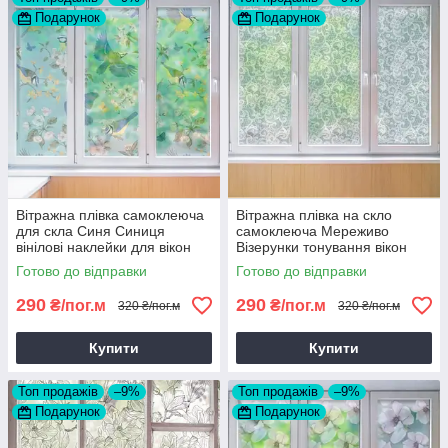
Подарунок
Подарунок
Вітражна плівка самоклеюча
Вітражна плівка на скло
для скла Синя Синиця
самоклеюча Мереживо
вінілові наклейки для вікон
Візерунки тонування вікон
дзеркала 1 пог.м
орнамент наклейка для вікна
Готово до відправки
Готово до відправки
1 пог.м
290
290
₴/пог.м
₴/пог.м
320 ₴/пог.м
320 ₴/пог.м
Купити
Купити
Топ продажів
–9%
Топ продажів
–9%
Подарунок
Подарунок