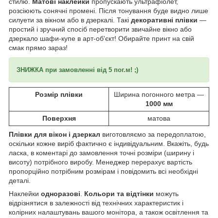
стилю.
Матові наклейки
пропускають ультрафіолет,
розсіюють сонячні промені. Після тонування буде видно лише
силуети за вікном або в дзеркалі. Такі
декоративні плівки
―
простий і зручний спосіб перетворити звичайне вікно або
дзеркало шафи-купе в арт-об'єкт! Обирайте принт на свій
смак прямо зараз!
ЗНИЖКА при замовленні від 5 пог.м! ;)
Розмір плівки
Ширина погонного метра —
1000 мм
Поверхня
матова
Плівки для вікон і дзеркал
виготовляємо за передоплатою,
оскільки кожне виріб фактично є індивідуальним. Вкажіть, будь
ласка, в коментарі до замовлення точні розміри (ширину і
висоту) потрібного виробу. Менеджер перерахує вартість
пропорційно потрібним розмірам і повідомить всі необхідні
деталі.
Наклейки
одноразові
.
Кольори та відтінки
можуть
відрізнятися в залежності від технічних характеристик і
колірних налаштувань вашого монітора, а також освітлення та