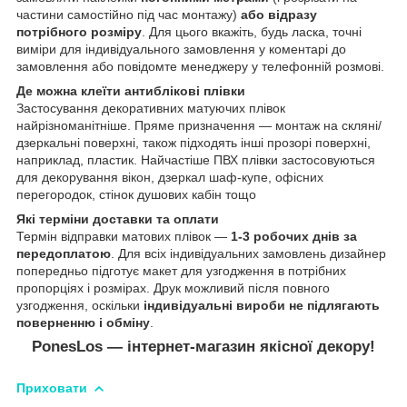
частини самостійно під час монтажу)
або відразу
потрібного розміру
. Для цього вкажіть, будь ласка, точні
виміри для індивідуального замовлення у коментарі до
замовлення або повідомте менеджеру у телефонній розмові.
Де можна клеїти антиблікові плівки
Застосування декоративних матуючих плівок
найрізноманітніше. Пряме призначення ― монтаж на скляні/
дзеркальні поверхні, також підходять інші прозорі поверхні,
наприклад, пластик. Найчастіше ПВХ плівки застосовуються
для декорування вікон, дзеркал шаф-купе, офісних
перегородок, стінок душових кабін тощо
Які терміни доставки та оплати
Термін відправки матових плівок ―
1-3 робочих днів за
передоплатою
. Для всіх індивідуальних замовлень дизайнер
попередньо підготує макет для узгодження в потрібних
пропорціях і розмірах. Друк можливий після повного
узгодження, оскільки
індивідуальні вироби не підлягають
поверненню і обміну
.
PonesLos — інтернет-магазин якісної декору!
Приховати