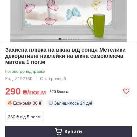
Захисна плівка на вікна від сонця Метелики
декоративні наклейки на вікна самоклеюча
матова 1 пог.м
Готово до відправки
Код: Z192130
Опт і роздріб
290
₴/пог.м
320 ₴/пог.м
Економія
30 ₴
Залишилось
24 дні
260 ₴
від 5 пог.м
Купити