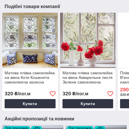
Подібні товари компанії
Матова плівка самоклейка
Матова плівка самоклейка
Плів
на вікна Коти Кошенята
на вікна Акварельне листя
В'юн
самоклеюча захисна
Зелене самоклеюча
накл
напівпрозора наклейка 1
захисна напівпрозора 1
геом
290
пог.м
пог.м
ПВХ 
320
320
₴/пог.м
₴/пог.м
320 ₴
Купити
Купити
Акційні пропозиції та новинки
Топ продажів
–9%
Топ продажів
–9%