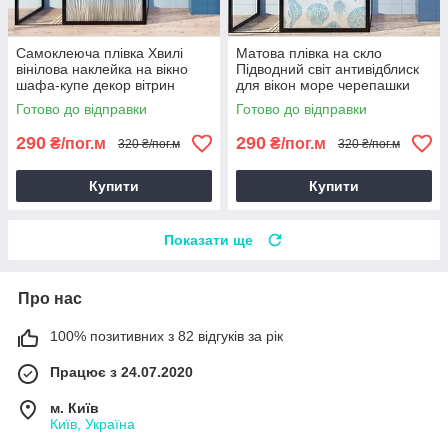
Самоклеюча плівка Хвилі
Матова плівка на скло
вінілова наклейка на вікно
Підводний світ антивідблиск
шафа-купе декор вітрин
для вікон море черепашки
перегородок лінії 1 пог.м
морський коник 1 пог.м
Готово до відправки
Готово до відправки
290
290
₴/пог.м
₴/пог.м
320 ₴/пог.м
320 ₴/пог.м
Купити
Купити
Показати ще
Про нас
100% позитивних з 82 відгуків за рік
Працює з 24.07.2020
м. Київ
Київ, Україна