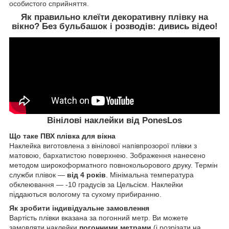
особистого сприйняття.
Як правильно клеїти декоративну плівку на
вікно? Без бульбашок і розводів:
дивись відео!
Вінілові наклейки від PonesLos
Що таке ПВХ плівка для вікна
Наклейка виготовлена з вінілової напівпрозорої плівки з
матовою, бархатистою поверхнею. Зображення нанесено
методом широкоформатного повнокольорового друку. Термін
служби плівок ―
від 4 років
. Мінімальна температура
обклеювання ― -10 градусів за Цельсієм. Наклейки
піддаються вологому та сухому прибиранню.
Як зробити індивідуальне замовлення
Вартість плівки вказана за погонний метр. Ви можете
замовляти наклейки
погонними метрами
(і розрізати на