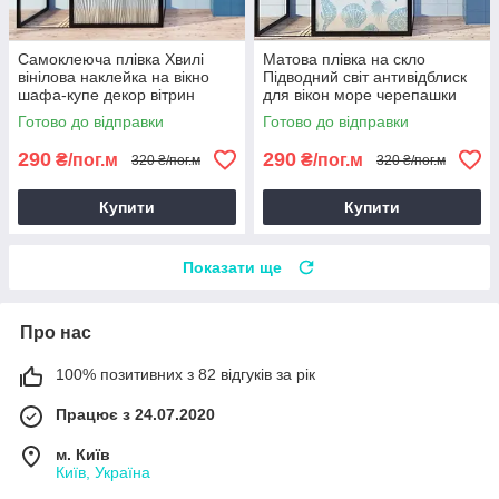
Самоклеюча плівка Хвилі
Матова плівка на скло
вінілова наклейка на вікно
Підводний світ антивідблиск
шафа-купе декор вітрин
для вікон море черепашки
перегородок лінії 1 пог.м
морський коник 1 пог.м
Готово до відправки
Готово до відправки
290
290
₴/пог.м
₴/пог.м
320 ₴/пог.м
320 ₴/пог.м
Купити
Купити
Показати ще
Про нас
100% позитивних з 82 відгуків за рік
Працює з 24.07.2020
м. Київ
Київ, Україна