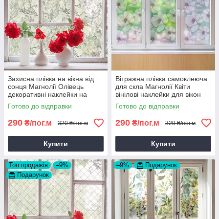
Захисна плівка на вікна від
Вітражна плівка самоклеюча
сонця Магнолії Олівець
для скла Магнолії Квіти
декоративні наклейки на
вінілові наклейки для вікон
дзеркало вітрину квіти 1 пог.м
дзеркала 1 пог.м
Готово до відправки
Готово до відправки
290
290
₴/пог.м
₴/пог.м
320 ₴/пог.м
320 ₴/пог.м
Купити
Купити
Топ продажів
–9%
–9%
Подарунок
Подарунок