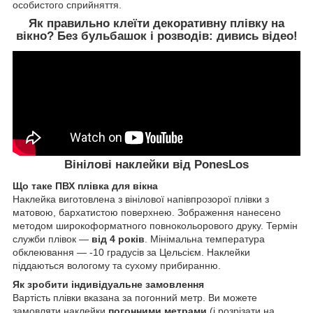
особистого сприйняття.
Як правильно клеїти декоративну плівку на
вікно? Без бульбашок і розводів:
дивись відео!
Вінілові наклейки від PonesLos
Що таке ПВХ плівка для вікна
Наклейка виготовлена з вінілової напівпрозорої плівки з
матовою, бархатистою поверхнею. Зображення нанесено
методом широкоформатного повнокольорового друку. Термін
служби плівок ―
від 4 років
. Мінімальна температура
обклеювання ― -10 градусів за Цельсієм. Наклейки
піддаються вологому та сухому прибиранню.
Як зробити індивідуальне замовлення
Вартість плівки вказана за погонний метр. Ви можете
замовляти наклейки
погонними метрами
(і розрізати на