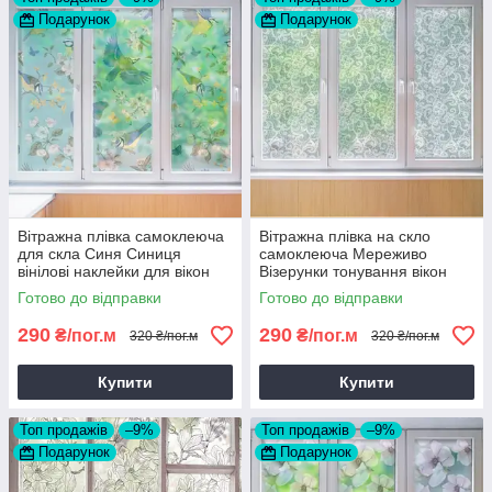
Подарунок
Подарунок
Вітражна плівка самоклеюча
Вітражна плівка на скло
для скла Синя Синиця
самоклеюча Мереживо
вінілові наклейки для вікон
Візерунки тонування вікон
дзеркала 1 пог.м
орнамент наклейка для вікна
Готово до відправки
Готово до відправки
1 пог.м
290
290
₴/пог.м
₴/пог.м
320 ₴/пог.м
320 ₴/пог.м
Купити
Купити
Топ продажів
–9%
Топ продажів
–9%
Подарунок
Подарунок