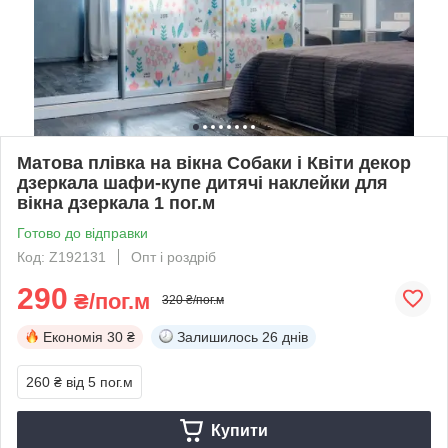
Матова плівка на вікна Собаки і Квіти декор
дзеркала шафи-купе дитячі наклейки для
вікна дзеркала 1 пог.м
Готово до відправки
Код: Z192131
Опт і роздріб
290
₴/пог.м
320 ₴/пог.м
Економія
30 ₴
Залишилось
26 днів
260 ₴
від 5 пог.м
Купити