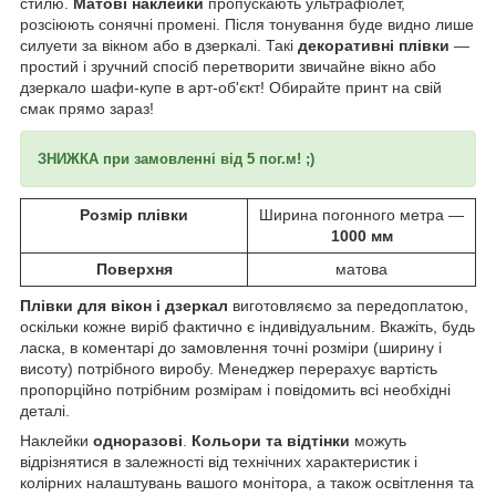
стилю.
Матові наклейки
пропускають ультрафіолет,
розсіюють сонячні промені. Після тонування буде видно лише
силуети за вікном або в дзеркалі. Такі
декоративні плівки
―
простий і зручний спосіб перетворити звичайне вікно або
дзеркало шафи-купе в арт-об'єкт! Обирайте принт на свій
смак прямо зараз!
ЗНИЖКА при замовленні від 5 пог.м! ;)
Розмір плівки
Ширина погонного метра —
1000 мм
Поверхня
матова
Плівки для вікон і дзеркал
виготовляємо за передоплатою,
оскільки кожне виріб фактично є індивідуальним. Вкажіть, будь
ласка, в коментарі до замовлення точні розміри (ширину і
висоту) потрібного виробу. Менеджер перерахує вартість
пропорційно потрібним розмірам і повідомить всі необхідні
деталі.
Наклейки
одноразові
.
Кольори та відтінки
можуть
відрізнятися в залежності від технічних характеристик і
колірних налаштувань вашого монітора, а також освітлення та