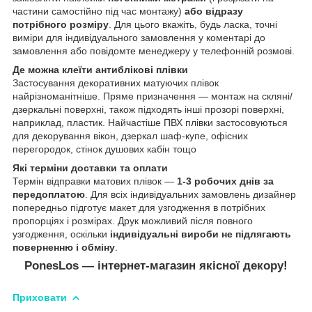
частини самостійно під час монтажу)
або відразу
потрібного розміру
. Для цього вкажіть, будь ласка, точні
виміри для індивідуального замовлення у коментарі до
замовлення або повідомте менеджеру у телефонній розмові.
Де можна клеїти антиблікові плівки
Застосування декоративних матуючих плівок
найрізноманітніше. Пряме призначення ― монтаж на скляні/
дзеркальні поверхні, також підходять інші прозорі поверхні,
наприклад, пластик. Найчастіше ПВХ плівки застосовуються
для декорування вікон, дзеркал шаф-купе, офісних
перегородок, стінок душових кабін тощо
Які терміни доставки та оплати
Термін відправки матових плівок ―
1-3 робочих днів за
передоплатою
. Для всіх індивідуальних замовлень дизайнер
попередньо підготує макет для узгодження в потрібних
пропорціях і розмірах. Друк можливий після повного
узгодження, оскільки
індивідуальні вироби не підлягають
поверненню і обміну
.
PonesLos — інтернет-магазин якісної декору!
Приховати