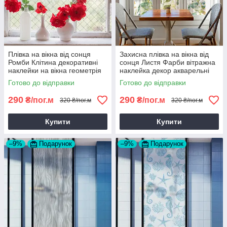
Плівка на вікна від сонця
Захисна плівка на вікна від
Ромби Клітина декоративні
сонця Листя Фарби вітражна
наклейки на вікна геометрія
наклейка декор акварельні
сонцезахисна ПВХ 1 пог.м
наклейки ПВХ 1 пог.м
Готово до відправки
Готово до відправки
290
290
₴/пог.м
₴/пог.м
320 ₴/пог.м
320 ₴/пог.м
Купити
Купити
–9%
Подарунок
–9%
Подарунок