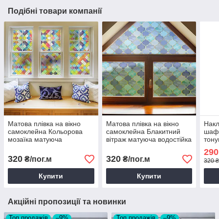
Подібні товари компанії
Матова плівка на вікно
Матова плівка на вікно
Накл
самоклейна Кольорова
самоклейна Блакитний
шафи
мозаїка матуюча
вітраж матуюча водостійка
тону
водостійка на дзеркало
для дзеркала шафи 1
плів
290
шафи 1 пог.м 1000х1000
пог.м 1000х1000 мм
росл
320
320
₴/пог.м
₴/пог.м
320 ₴
мм
Купити
Купити
Акційні пропозиції та новинки
Топ продажів
–9%
Топ продажів
–9%