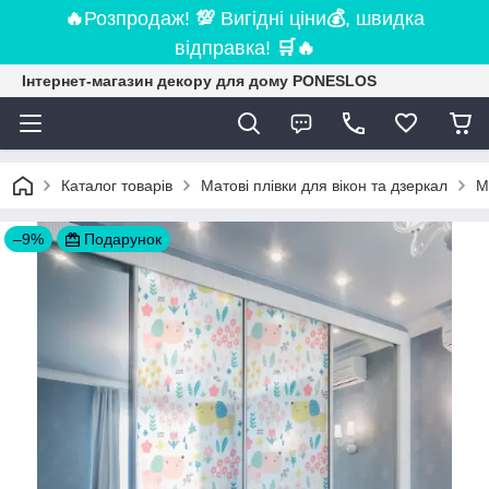
🔥
Розпродаж!
💯
Вигідні ціни
💰
, швидка
відправка!
🛒
🔥
Інтернет-магазин декору для дому PONESLOS
Каталог товарів
Матові плівки для вікон та дзеркал
М
–9%
Подарунок