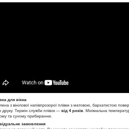
вка для вікна
лена з вінілової напівпрозорої плівки з матовою, бархатистою п
 друку. Термін служби плівок ―
від 4 років
. Мінімальна температу
гому та сухому прибиранню.
ивідуальне замовлення