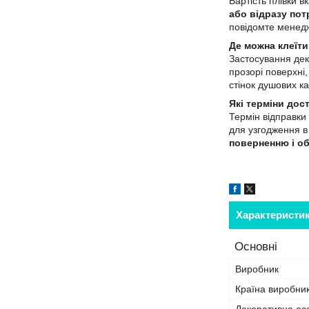
Вартість плівки 
або відразу пот
повідомте менедж
Де можна клеїти
Застосування дек
прозорі поверхні
стінок душових к
Які терміни дос
Термін відправки
для узгодження в
поверненню і о
Характеристи
Основні
Виробник
Країна виробни