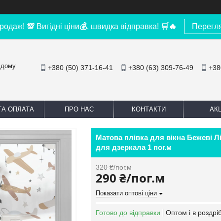
родаж!
💯
Вигідні ціни
💰
, швидка відправка!
🛒
🔥
Перегл
 дому
+380 (50) 371-16-41
+380 (63) 309-76-49
+38
ТА ОПЛАТА
ПРО НАС
КОНТАКТИ
АКЦ
Матова плівка для вікна Бежеві Л
для дзеркала 1 пог.м
320 ₴/пог.м
290 ₴/пог.м
Показати оптові ціни
Готово до відправки
Оптом і в роздрі