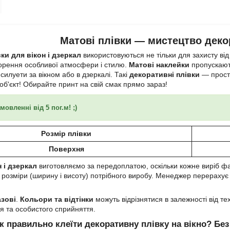
Матові плівки — мистецтво декор
ки для вікон і дзеркал
використовуються не тільки для захисту від 
орення особливої атмосфери і стилю.
Матові наклейки
пропускають
илуети за вікном або в дзеркалі. Такі
декоративні плівки
― прост
об'єкт! Обирайте принт на свій смак прямо зараз!
овленні від 5 пог.м! ;)
Розмір плівки
Поверхня
н і дзеркал
виготовляємо за передоплатою, оскільки кожне виріб фак
 розміри (ширину і висоту) потрібного виробу. Менеджер перерахує 
зові
.
Кольори та відтінки
можуть відрізнятися в залежності від т
ня та особистого сприйняття.
к правильно клеїти декоративну плівку на вікно? Бе