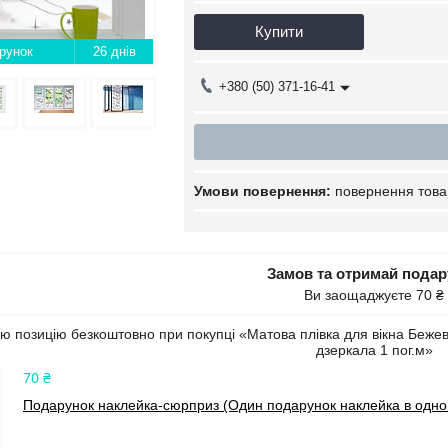
Купити
26 днів
+380 (50) 371-16-41
повернення това
Замов та отримай пода
Ви заощаджуєте 70 ₴
 позицію безкоштовно при покупці «Матова плівка для вікна Бежеві 
дзеркала 1 пог.м»
70 ₴
Подарунок наклейка-сюрприз (Один подарунок наклейка в одном