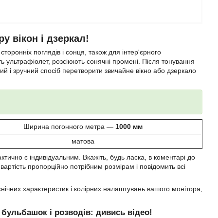
у вікон і дзеркал!
сторонніх поглядів і сонця, також для інтер'єрного
 ультрафіолет, розсіюють сонячні промені. Після тонування
ий і зручний спосіб перетворити звичайне вікно або дзеркало
Ширина погонного метра —
1000 мм
матова
тично є індивідуальним. Вкажіть, будь ласка, в коментарі до
вартість пропорційно потрібним розмірам і повідомить всі
ехнічних характеристик і колірних налаштувань вашого монітора,
з бульбашок і розводів:
дивись відео!