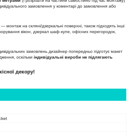
и метрами
(і розрізати на частини самостійно під час монтажу)
 індивідуального замовлення у коментарі до замовлення або
 монтаж на скляні/дзеркальні поверхні, також підходять інші
корування вікон, дзеркал шаф-купе, офісних перегородок,
індивідуальних замовлень дизайнер попередньо підготує макет
одження, оскільки
індивідуальні вироби не підлягають
кісної декору!
cket