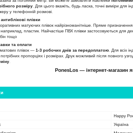
вказана за погонний метр. Ви можете замовляти наклейки
погонним
рібного розміру
. Для цього вкажіть, будь ласка, точні виміри для
еру у телефонній розмові.
 антиблікові плівки
оративних матуючих плівок найрізноманітніше. Пряме призначення ―
, наприклад, пластик. Найчастіше ПВХ плівки застосовуються для де
абін тощо
тавки та оплати
 матових плівок ―
1-3 робочих днів за передоплатою
. Для всіх 
 потрібних пропорціях і розмірах. Друк можливий після повного узг
бміну
.
PonesLos — інтернет-магазин я
ки
Happy Po
к
Україна