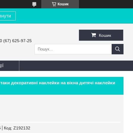
Кошик
янути
Кошик
0 (67) 625-97-25
ІЇ
ітаки декоративні наклейки на вікна дитячі наклейки
б
Код:
Z192132