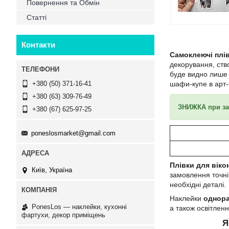
Повернення та Обмін
Статті
Контакти
Самоклеючі плів
декорування, ств
буде видно лише с
шафи-купе в арт-
+380 (50) 371-16-41
+380 (63) 309-76-49
ЗНИЖКА при зам
+380 (67) 625-97-25
poneslosmarket@gmail.com
Плівки для віко
Київ, Україна
замовлення точні
необхідні деталі.
Наклейки
однора
PonesLos ― наклейки, кухонні
а також освітлен
фартухи, декор приміщень
Я