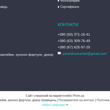
Фотогалерея
овідь
Сертифікати
+380 (50) 371-16-41
+380 (63) 309-76-49
+380 (67) 625-97-25
poneslosmarket@gmail.com
аклейки, кухонні фартухи, декор
Сайт створений на маркетплейсі
Prom.ua
PonesLos ― наклейки, кухонні фартухи, декор приміщень |
Поскаржитися на контент
|
Політика
Select Language
▼