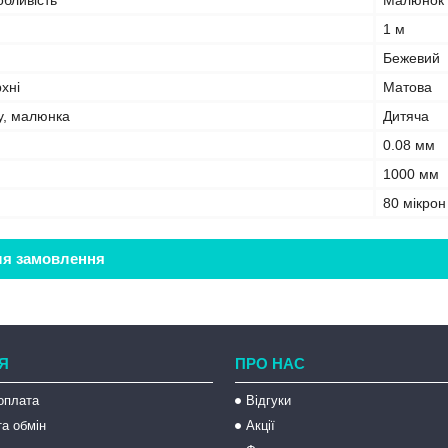
бливість
Малюнок
1 м
Бежевий
хні
Матова
у, малюнка
Дитяча
0.08 мм
1000 мм
80 мікрон
ля замовлення
Я
ПРО НАС
оплата
Відгуки
а обмін
Акції