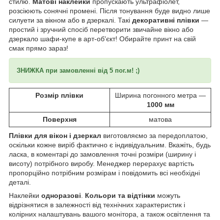
стилю.
Матові наклейки
пропускають ультрафіолет,
розсіюють сонячні промені. Після тонування буде видно лише
силуети за вікном або в дзеркалі. Такі
декоративні плівки
―
простий і зручний спосіб перетворити звичайне вікно або
дзеркало шафи-купе в арт-об'єкт! Обирайте принт на свій
смак прямо зараз!
ЗНИЖКА при замовленні від 5 пог.м! ;)
Розмір плівки
Ширина погонного метра —
1000 мм
Поверхня
матова
Плівки для вікон і дзеркал
виготовляємо за передоплатою,
оскільки кожне виріб фактично є індивідуальним. Вкажіть, будь
ласка, в коментарі до замовлення точні розміри (ширину і
висоту) потрібного виробу. Менеджер перерахує вартість
пропорційно потрібним розмірам і повідомить всі необхідні
деталі.
Наклейки
одноразові
.
Кольори та відтінки
можуть
відрізнятися в залежності від технічних характеристик і
колірних налаштувань вашого монітора, а також освітлення та