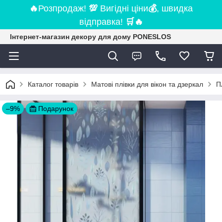
🔥
Розпродаж!
💯
Вигідні ціни
💰
, швидка
відправка!
🛒
🔥
Інтернет-магазин декору для дому PONESLOS
Каталог товарів
Матові плівки для вікон та дзеркал
П
–9%
Подарунок