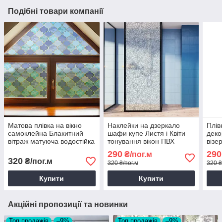
Подібні товари компанії
Матова плівка на вікно
Наклейки на дзеркало
Плів
самоклейна Блакитний
шафи купе Листя і Квіти
деко
вітраж матуюча водостійка
тонування вікон ПВХ
візе
для дзеркала шафи 1
плівка самоклеюча
для 
290
290
₴/пог.м
пог.м 1000х1000 мм
рослинний 1 пог.м
манд
320
₴/пог.м
320 ₴/пог.м
320 ₴
Купити
Купити
Акційні пропозиції та новинки
Топ продажів
–9%
Топ продажів
–9%