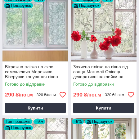
Подарунок
Подарунок
Вітражна плівка на скло
Захисна плівка на вікна від
самоклеюча Мереживо
сонця Магнолії Олівець
Візерунки тонування вікон
декоративні наклейки на
орнамент наклейка для вікна
дзеркало вітрину квіти 1 пог.м
Готово до відправки
Готово до відправки
1 пог.м
290
290
₴/пог.м
₴/пог.м
320 ₴/пог.м
320 ₴/пог.м
Купити
Купити
Топ продажів
–9%
–9%
Подарунок
Подарунок