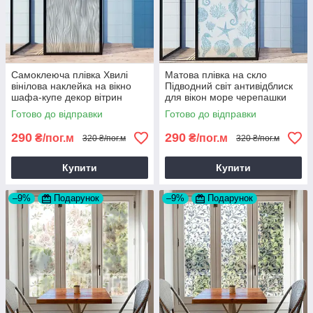
Самоклеюча плівка Хвилі
Матова плівка на скло
вінілова наклейка на вікно
Підводний світ антивідблиск
шафа-купе декор вітрин
для вікон море черепашки
перегородок лінії 1 пог.м
морський коник 1 пог.м
Готово до відправки
Готово до відправки
290
290
₴/пог.м
₴/пог.м
320 ₴/пог.м
320 ₴/пог.м
Купити
Купити
–9%
Подарунок
–9%
Подарунок