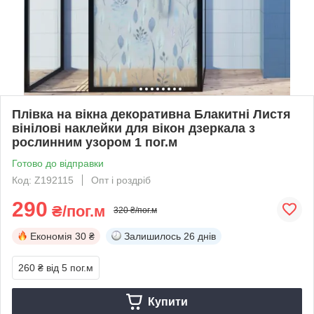
Плівка на вікна декоративна Блакитні Листя
вінілові наклейки для вікон дзеркала з
рослинним узором 1 пог.м
Готово до відправки
Код: Z192115
Опт і роздріб
290
₴/пог.м
320 ₴/пог.м
Економія
30 ₴
Залишилось
26 днів
260 ₴
від 5 пог.м
Купити