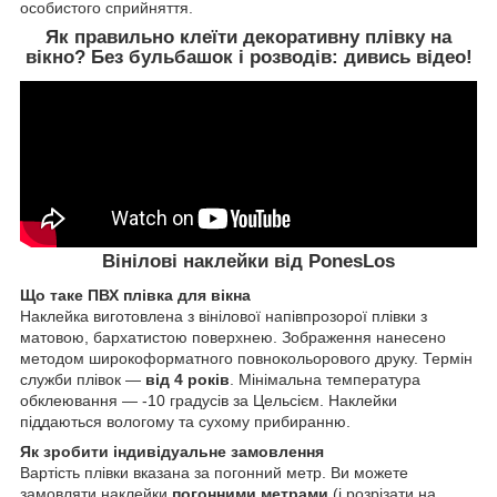
особистого сприйняття.
Як правильно клеїти декоративну плівку на
вікно? Без бульбашок і розводів:
дивись відео!
Вінілові наклейки від PonesLos
Що таке ПВХ плівка для вікна
Наклейка виготовлена з вінілової напівпрозорої плівки з
матовою, бархатистою поверхнею. Зображення нанесено
методом широкоформатного повнокольорового друку. Термін
служби плівок ―
від 4 років
. Мінімальна температура
обклеювання ― -10 градусів за Цельсієм. Наклейки
піддаються вологому та сухому прибиранню.
Як зробити індивідуальне замовлення
Вартість плівки вказана за погонний метр. Ви можете
замовляти наклейки
погонними метрами
(і розрізати на