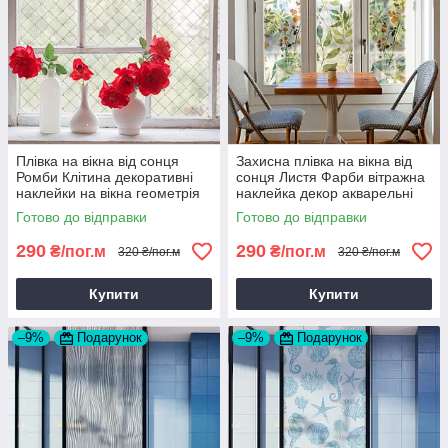
Плівка на вікна від сонця
Захисна плівка на вікна від
Ромби Клітина декоративні
сонця Листя Фарби вітражна
наклейки на вікна геометрія
наклейка декор акварельні
сонцезахисна ПВХ 1 пог.м
наклейки ПВХ 1 пог.м
Готово до відправки
Готово до відправки
290
290
₴/пог.м
₴/пог.м
320 ₴/пог.м
320 ₴/пог.м
Купити
Купити
–9%
Подарунок
–9%
Подарунок