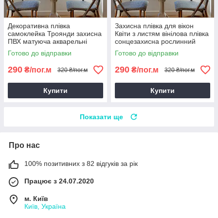
Декоративна плівка
Захисна плівка для вікон
самоклейка Троянди захисна
Квіти з листям вінілова плівка
ПВХ матуюча акварельні
сонцезахисна рослинний
квіти пишні троянди 1 пог.м
орнамент 1 пог.м
Готово до відправки
Готово до відправки
290
290
₴/пог.м
₴/пог.м
320 ₴/пог.м
320 ₴/пог.м
Купити
Купити
Показати ще
Про нас
100% позитивних з 82 відгуків за рік
Працює з 24.07.2020
м. Київ
Київ, Україна