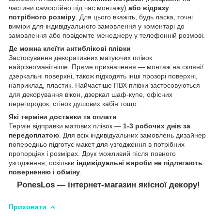
частини самостійно під час монтажу)
або відразу
потрібного розміру
. Для цього вкажіть, будь ласка, точні
виміри для індивідуального замовлення у коментарі до
замовлення або повідомте менеджеру у телефонній розмові.
Де можна клеїти антиблікові плівки
Застосування декоративних матуючих плівок
найрізноманітніше. Пряме призначення ― монтаж на скляні/
дзеркальні поверхні, також підходять інші прозорі поверхні,
наприклад, пластик. Найчастіше ПВХ плівки застосовуються
для декорування вікон, дзеркал шаф-купе, офісних
перегородок, стінок душових кабін тощо
Які терміни доставки та оплати
Термін відправки матових плівок ―
1-3 робочих днів за
передоплатою
. Для всіх індивідуальних замовлень дизайнер
попередньо підготує макет для узгодження в потрібних
пропорціях і розмірах. Друк можливий після повного
узгодження, оскільки
індивідуальні вироби не підлягають
поверненню і обміну
.
PonesLos — інтернет-магазин якісної декору!
Приховати