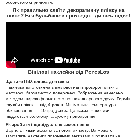
особистого сприйняття.
Як правильно клеїти декоративну плівку на
вікно? Без бульбашок і розводів:
дивись відео!
Вінілові наклейки від PonesLos
Що таке ПВХ плівка для вікна
Наклейка виготовлена з вінілової напівпрозорої плівки з
матовою, бархатистою поверхнею. Зображення нанесено
методом широкоформатного повнокольорового друку. Термін
служби плівок ―
від 4 років
. Мінімальна температура
обклеювання ― -10 градусів за Цельсієм. Наклейки
піддаються вологому та сухому прибиранню.
Як зробити індивідуальне замовлення
Вартість плівки вказана за погонний метр. Ви можете
замовляти наклейки
погонними метрами
(і розрізати на