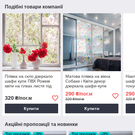
Подібні товари компанії
Плівка на скло дзеркало
Матова плівка на вікна
Накл
шафи купе ПВХ Рожеві
Собаки і Квіти декор
шафи
квіти на гілках листя під
дзеркала шафи-купе
тону
піскострум самоклеючий 1
дитячі наклейки для вікна
плів
290
290
₴/пог.м
пог.м
дзеркала 1 пог.м
росл
320
₴/пог.м
320 ₴/пог.м
320 ₴
Купити
Купити
Акційні пропозиції та новинки
Топ продажів
–9%
Топ продажів
–9%