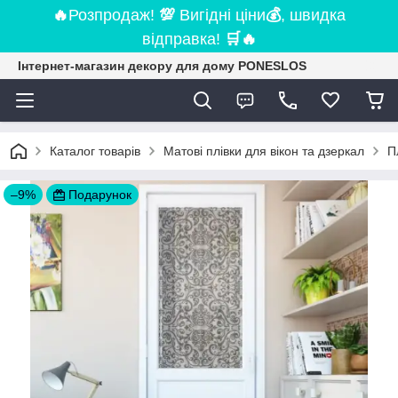
🔥
Розпродаж!
💯
Вигідні ціни
💰
, швидка
відправка!
🛒
🔥
Інтернет-магазин декору для дому PONESLOS
Каталог товарів
Матові плівки для вікон та дзеркал
П
–9%
Подарунок