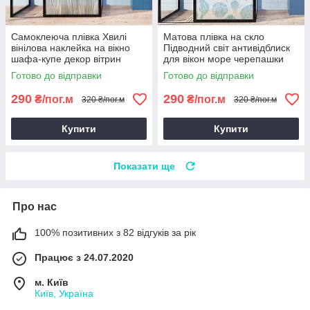
Самоклеюча плівка Хвилі
Матова плівка на скло
вінілова наклейка на вікно
Підводний світ антивідблиск
шафа-купе декор вітрин
для вікон море черепашки
перегородок лінії 1 пог.м
морський коник 1 пог.м
Готово до відправки
Готово до відправки
290
290
₴/пог.м
₴/пог.м
320 ₴/пог.м
320 ₴/пог.м
Купити
Купити
Показати ще
Про нас
100% позитивних з 82 відгуків за рік
Працює з 24.07.2020
м. Київ
Київ, Україна