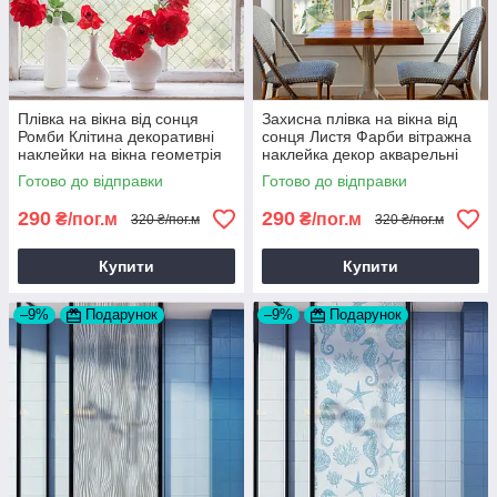
Плівка на вікна від сонця
Захисна плівка на вікна від
Ромби Клітина декоративні
сонця Листя Фарби вітражна
наклейки на вікна геометрія
наклейка декор акварельні
сонцезахисна ПВХ 1 пог.м
наклейки ПВХ 1 пог.м
Готово до відправки
Готово до відправки
290
290
₴/пог.м
₴/пог.м
320 ₴/пог.м
320 ₴/пог.м
Купити
Купити
–9%
Подарунок
–9%
Подарунок