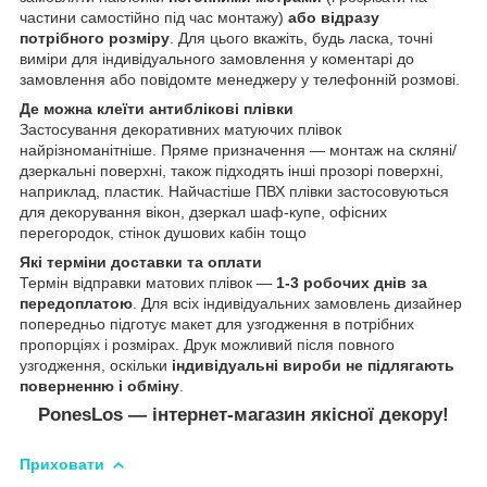
частини самостійно під час монтажу)
або відразу
потрібного розміру
. Для цього вкажіть, будь ласка, точні
виміри для індивідуального замовлення у коментарі до
замовлення або повідомте менеджеру у телефонній розмові.
Де можна клеїти антиблікові плівки
Застосування декоративних матуючих плівок
найрізноманітніше. Пряме призначення ― монтаж на скляні/
дзеркальні поверхні, також підходять інші прозорі поверхні,
наприклад, пластик. Найчастіше ПВХ плівки застосовуються
для декорування вікон, дзеркал шаф-купе, офісних
перегородок, стінок душових кабін тощо
Які терміни доставки та оплати
Термін відправки матових плівок ―
1-3 робочих днів за
передоплатою
. Для всіх індивідуальних замовлень дизайнер
попередньо підготує макет для узгодження в потрібних
пропорціях і розмірах. Друк можливий після повного
узгодження, оскільки
індивідуальні вироби не підлягають
поверненню і обміну
.
PonesLos — інтернет-магазин якісної декору!
Приховати