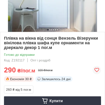
Плівка на вікна від сонця Вензель Візерунки
вінілова плівка шафа купе орнаменти на
дзеркало декор 1 пог.м
Готово до відправки
Код: Z192117
Опт і роздріб
290
₴/пог.м
320 ₴/пог.м
Економія
30 ₴
Залишилось
24 дні
260 ₴
від 5 пог.м
Купити