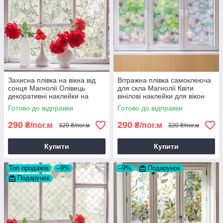
Захисна плівка на вікна від
Вітражна плівка самоклеюча
сонця Магнолії Олівець
для скла Магнолії Квіти
декоративні наклейки на
вінілові наклейки для вікон
дзеркало вітрину квіти 1 пог.м
дзеркала 1 пог.м
Готово до відправки
Готово до відправки
290
290
₴/пог.м
₴/пог.м
320 ₴/пог.м
320 ₴/пог.м
Купити
Купити
Топ продажів
–9%
–9%
Подарунок
Подарунок