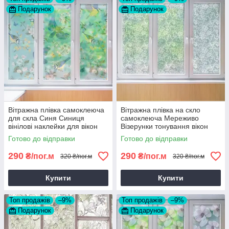
Подарунок
Подарунок
Вітражна плівка самоклеюча
Вітражна плівка на скло
для скла Синя Синиця
самоклеюча Мереживо
вінілові наклейки для вікон
Візерунки тонування вікон
дзеркала 1 пог.м
орнамент наклейка для вікна
Готово до відправки
Готово до відправки
1 пог.м
290
290
₴/пог.м
₴/пог.м
320 ₴/пог.м
320 ₴/пог.м
Купити
Купити
Топ продажів
–9%
Топ продажів
–9%
Подарунок
Подарунок