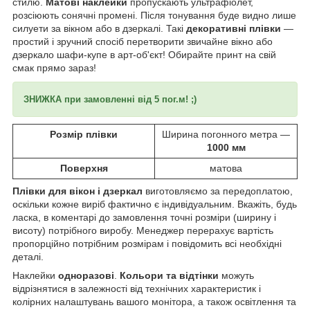
стилю.
Матові наклейки
пропускають ультрафіолет,
розсіюють сонячні промені. Після тонування буде видно лише
силуети за вікном або в дзеркалі. Такі
декоративні плівки
―
простий і зручний спосіб перетворити звичайне вікно або
дзеркало шафи-купе в арт-об'єкт! Обирайте принт на свій
смак прямо зараз!
ЗНИЖКА при замовленні від 5 пог.м! ;)
Розмір плівки
Ширина погонного метра —
1000 мм
Поверхня
матова
Плівки для вікон і дзеркал
виготовляємо за передоплатою,
оскільки кожне виріб фактично є індивідуальним. Вкажіть, будь
ласка, в коментарі до замовлення точні розміри (ширину і
висоту) потрібного виробу. Менеджер перерахує вартість
пропорційно потрібним розмірам і повідомить всі необхідні
деталі.
Наклейки
одноразові
.
Кольори та відтінки
можуть
відрізнятися в залежності від технічних характеристик і
колірних налаштувань вашого монітора, а також освітлення та