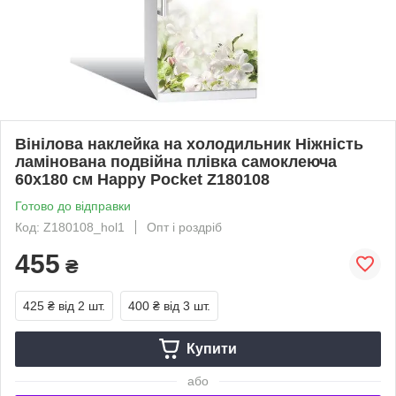
Вінілова наклейка на холодильник Ніжність
ламінована подвійна плівка самоклеюча
60х180 см Happy Pocket Z180108
Готово до відправки
Код: Z180108_hol1
Опт і роздріб
455
₴
425 ₴
від 2 шт.
400 ₴
від 3 шт.
Купити
або