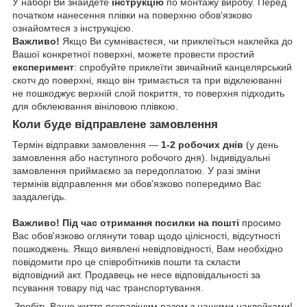
У наборі Ви знайдете
інструкцію
по монтажу виробу. Перед
початком нанесення плівки на поверхню обов'язково
ознайомтеся з інструкцією.
Важливо!
Якщо Ви сумніваєтеся, чи приклеїться наклейка до
Вашої конкретної поверхні, можете провести простий
експеримент
: спробуйте приклеїти звичайний канцелярський
скотч до поверхні, якщо він тримається та при відклеюванні
не пошкоджує верхній слой покриття, то поверхня підходить
для обклеювання вініловою плівкою.
Коли буде відправлене замовлення
Термін відправки замовлення —
1-2 робочих днів
(у день
замовлення або наступного робочого дня). Індивідуальні
замовлення приймаємо за передоплатою. У разі зміни
термінів відправлення ми обов'язково попередимо Вас
заздалегідь.
Важливо!
Під час отримання посилки на пошті
просимо
Вас обов'язково оглянути товар щодо цілісності, відсутності
пошкоджень. Якщо виявлені невідповідності, Вам необхідно
повідомити про це співробітників пошти та скласти
відповідний акт. Продавець не несе відповідальності за
псування товару під час транспортування.
Зробіть Ваше життя яскравішим разом з нашими наклейками!