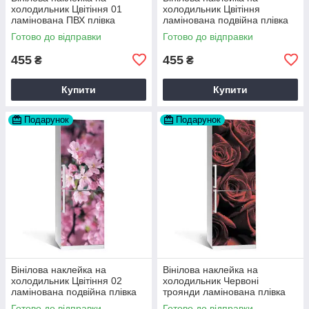
холодильник Цвітіння 01
холодильник Цвітіння
ламінована ПВХ плівка
ламінована подвійна плівка
самоклеюча 60х180 см
самоклеюча 60х180 см
Готово до відправки
Готово до відправки
Happy Pocket Z180079
Happy Pocket Z180074
455
455
₴
₴
Купити
Купити
Подарунок
Подарунок
Вінілова наклейка на
Вінілова наклейка на
холодильник Цвітіння 02
холодильник Червоні
ламінована подвійна плівка
троянди ламінована плівка
60х180 см Happy Pocket
самоклеюча 60х180 см
Готово до відправки
Готово до відправки