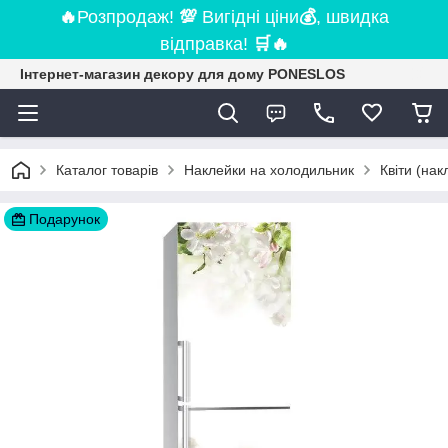
🔥
Розпродаж!
💯
Вигідні ціни
💰
, швидка
відправка!
🛒
🔥
Інтернет-магазин декору для дому PONESLOS
Каталог товарів
Наклейки на холодильник
Квіти (на
Подарунок