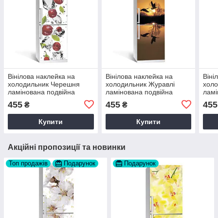
Вінілова наклейка на
Вінілова наклейка на
Віні
холодильник Черешня
холодильник Журавлі
холо
ламінована подвійна
ламінована подвійна
ламі
плівка самоклеюча 60х180
плівка самоклеюча 60х180
плів
455
455
455
₴
₴
см Happy Pocket Z180052
см Happy Pocket Z180058
см H
Купити
Купити
Акційні пропозиції та новинки
Топ продажів
Подарунок
Подарунок