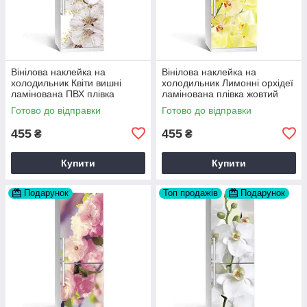
Вінілова наклейка на
Вінілова наклейка на
холодильник Квіти вишні
холодильник Лимонні орхідеї
ламінована ПВХ плівка
ламінована плівка жовтий
самоклеюча 60х180 см
квіти 60х180 см Happy Pocket
Готово до відправки
Готово до відправки
Happy Pocket Z180076
Z180250
455
455
₴
₴
Купити
Купити
Подарунок
Топ продажів
Подарунок