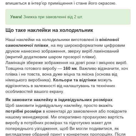
впишеться в інтер'єр приміщення і стане його окрасою.
Увага!
Знижка при замовленні від 2 шт.
Що таке наклейки на холодильник
Наші наклейки на холодильники виготовлені із
вінілової
самоклеючої плівки
, на яку широкоформатним цифровим
друком нанесено зображення, зверху виріб ламінований
(вкритий додатковим шаром прозорої плівки).
Ламінація збереже зображення на довгі роки і зміцнює виріб.
Товщина готового виробу —
160 мк
. Важливо відзначити, хоч
плівка і не товста, вона дуже міцна та якісна (основа від
німецького виробника).
Кольори та відтінки
можуть
відрізнятись в залежності від налаштувань та технічних
особливостей вашого екрану.
Як замовити наклейку в індивідуальних розмірах
Щоб замовити індивідуальну наклейку, просто вкажіть
потрібні розміри
в коментарі до замовлення або повідомте
нашому менеджерові. Ми оперативно прорахуємо вартість
виробу в потрібних розмірах та підготуємо макет для
попереднього узгодження, щоб Ви могли подивитися, як
виглядатиме обраний принт у конкретних пропорціях. Після