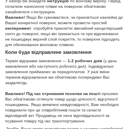
У наборі Ви знайдете
інструкцію
по монтажу виробу. Перед
початком нанесення плівки на поверхню обов'язково
ознайомтеся з інструкцією.
Важливо!
Якщо Ви сумніваєтеся, чи приклеїться наклейка до
Вашої конкретної поверхні, можете провести простий
експеримент
: спробуйте приклеїти звичайний канцелярський
скотч до поверхні, якщо він тримається та при відклеюванні
не пошкоджує верхній слой покриття, то поверхня підходить
для обклеювання вініловою плівкою.
Коли буде відправлене замовлення
Термін відправки замовлення —
1-2 робочих днів
(у день
замовлення або наступного робочого дня). Індивідуальні
замовлення приймаємо за передоплатою. У разі зміни
термінів відправлення ми обов'язково попередимо Вас
заздалегідь.
Важливо!
Під час отримання посилки на пошті
просимо
Вас обов'язково оглянути товар щодо цілісності, відсутності
пошкоджень. Якщо виявлені невідповідності, Вам необхідно
повідомити про це співробітників пошти та скласти
відповідний акт. Продавець не несе відповідальності за
псування товару під час транспортування.
Зробіть Ваше життя яскравішим разом з нашими наклейками!