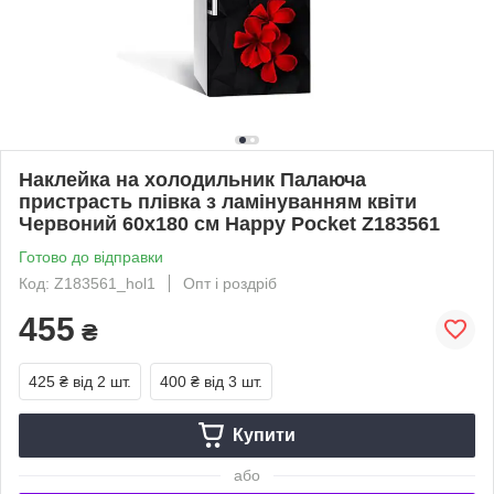
Наклейка на холодильник Палаюча
пристрасть плівка з ламінуванням квіти
Червоний 60х180 см Happy Pocket Z183561
Готово до відправки
Код: Z183561_hol1
Опт і роздріб
455
₴
425 ₴
від 2 шт.
400 ₴
від 3 шт.
Купити
або