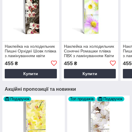
Наклейка на холодильник
Наклейка на холодильник
Накл
Пишні Орхідеї Шовк плівка
Сонячні Ромашки плівка
Пишн
з ламінуванням квіти
ПВХ з ламінуванням Квіти
з ла
Рожевий 60х180 см Happy
Жовтий 60х180 см Happy
Роже
455
455
455
₴
₴
Pocket Z183583
Pocket Z184174
Pock
Купити
Купити
Акційні пропозиції та новинки
Подарунок
Топ продажів
Подарунок