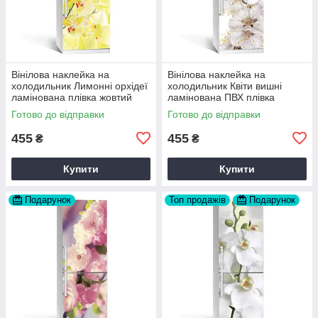
Вінілова наклейка на
Вінілова наклейка на
холодильник Лимонні орхідеї
холодильник Квіти вишні
ламінована плівка жовтий
ламінована ПВХ плівка
квіти 60х180 см Happy Pocket
самоклеюча 60х180 см
Готово до відправки
Готово до відправки
Z180250
Happy Pocket Z180076
455
455
₴
₴
Купити
Купити
Подарунок
Топ продажів
Подарунок