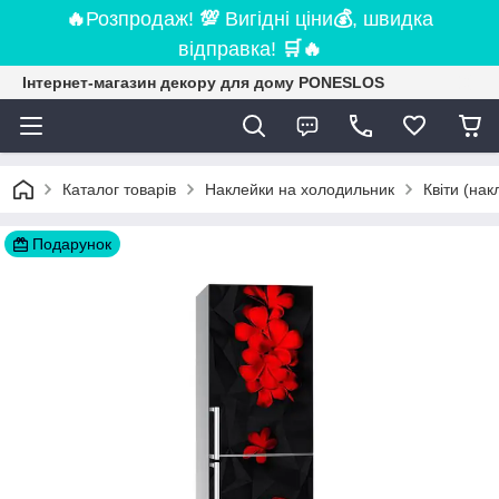
🔥
Розпродаж!
💯
Вигідні ціни
💰
, швидка
відправка!
🛒
🔥
Інтернет-магазин декору для дому PONESLOS
Каталог товарів
Наклейки на холодильник
Квіти (на
Подарунок