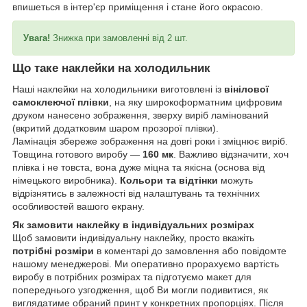
впишеться в інтер'єр приміщення і стане його окрасою.
Увага!
Знижка при замовленні від 2 шт.
Що таке наклейки на холодильник
Наші наклейки на холодильники виготовлені із
вінілової
самоклеючої плівки
, на яку широкоформатним цифровим
друком нанесено зображення, зверху виріб ламінований
(вкритий додатковим шаром прозорої плівки).
Ламінація збереже зображення на довгі роки і зміцнює виріб.
Товщина готового виробу —
160 мк
. Важливо відзначити, хоч
плівка і не товста, вона дуже міцна та якісна (основа від
німецького виробника).
Кольори та відтінки
можуть
відрізнятись в залежності від налаштувань та технічних
особливостей вашого екрану.
Як замовити наклейку в індивідуальних розмірах
Щоб замовити індивідуальну наклейку, просто вкажіть
потрібні розміри
в коментарі до замовлення або повідомте
нашому менеджерові. Ми оперативно прорахуємо вартість
виробу в потрібних розмірах та підготуємо макет для
попереднього узгодження, щоб Ви могли подивитися, як
виглядатиме обраний принт у конкретних пропорціях. Після