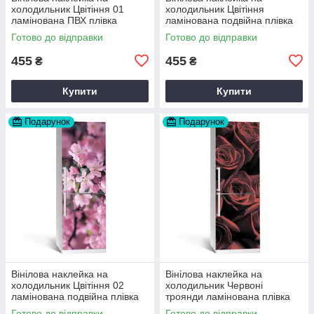
холодильник Цвітіння 01
холодильник Цвітіння
ламінована ПВХ плівка
ламінована подвійна плівка
самоклеюча 60х180 см
самоклеюча 60х180 см
Готово до відправки
Готово до відправки
Happy Pocket Z180079
Happy Pocket Z180074
455
455
₴
₴
Купити
Купити
Подарунок
Подарунок
Вінілова наклейка на
Вінілова наклейка на
холодильник Цвітіння 02
холодильник Червоні
ламінована подвійна плівка
троянди ламінована плівка
60х180 см Happy Pocket
самоклеюча 60х180 см
Готово до відправки
Готово до відправки