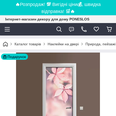
🔥
Розпродаж!
💯
Вигідні ціни
💰
, швидка
відправка!
🛒
🔥
Інтернет-магазин декору для дому PONESLOS
Каталог товарів
Наклейки на двері
Природа, пейзажі 
Подарунок