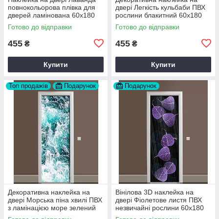
повнокольорова плівка для
двері Легкість кульбаби ПВХ
дверей ламінована 60х180
рослини блакитний 60х180
см Happy Pocket Z180078
см Happy Pocket Z184233
Готово до відправки
Готово до відправки
455
455
₴
₴
Купити
Купити
Топ продажів
Подарунок
Подарунок
Декоративна наклейка на
Вінілова 3D наклейка на
двері Морська піна хвилі ПВХ
двері Фіолетове листя ПВХ
з ламінацією море зелений
незвичайні рослини 60х180
60х180 см Happy Pocket
см Happy Pocket Z181567