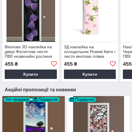
Вінілова 3D наклейка на
3Д наклейка на
Накл
двері Фіолетове листя
холодильник Рожеві Квіти і
Черв
ПВХ незвичайні рослини
листя вінілова плівка
ПВХ 
60х180 см Happy Pocket
квітковий фон 60х180 см
фоні
455
455
455
₴
₴
Z181567
Happy Pocket Z182146
Pock
Купити
Купити
Акційні пропозиції та новинки
Топ продажів
Подарунок
Подарунок