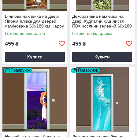
Вінілова наклейка на двері
Декоративна наклейка на
Японія плівка для дверей
двері Кудлатий кущ листя
ламінована 60х180 см Happy
ПВХ рослини зелений 60х180
Pocket Z180061
см Happy Pocket Z183491
Готово до відправки
Готово до відправки
455
455
₴
₴
Купити
Купити
Подарунок
Подарунок
Наклейка на двері Лаванда
Декоративна наклейка на