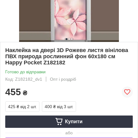
Наклейка на двері 3D Рожеве листя вінілова
ПВХ природа рослинний фон 60х180 см
Happy Pocket Z182182
Готово до відправки
Код: Z182182_dv1
Опт і роздріб
455
₴
425 ₴
від 2 шт.
400 ₴
від 3 шт.
Купити
або