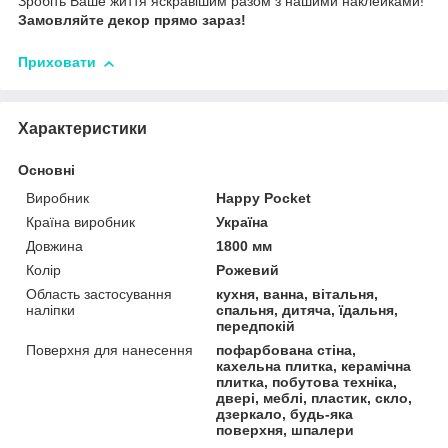
Зробіть Ваше життя яскравішим разом з нашими наклейками!
Замовляйте декор прямо зараз!
Приховати
Характеристики
Основні
Виробник
Happy Pocket
Країна виробник
Україна
Довжина
1800 мм
Колір
Рожевий
Область застосування
кухня, ванна, вітальня,
наліпки
спальня, дитяча, їдальня,
передпокій
Поверхня для нанесення
пофарбована стіна,
кахельна плитка, керамічна
плитка, побутова техніка,
двері, меблі, пластик, скло,
дзеркало, будь-яка
поверхня, шпалери