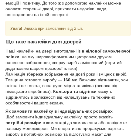
емоцій і позитиву. До того ж з допомогою наклейки можна
оновити старенькі двері, приховати недоліки, вади,
пошкодження на їхній поверхні.
Увага!
Знижка при замовленні від 2 шт.
Що таке наклейки для дверей
Наші наклейки на двері виготовлені із
вінілової самоклеючої
плівки
, на яку широкоформатним цифровим друком
нанесено зображення, зверху виріб ламінований (вкритий
додатковим шаром прозорої плівки).
Ламінація збереже зображення на довгі роки і зміцнює виріб.
Товщина готового виробу —
160 мк
. Важливо відзначити, хоч
плівка і не товста, вона дуже міцна та якісна (основа від
німецького виробника).
Кольори та відтінки
можуть
відрізнятись в залежності від налаштувань та технічних
особливостей вашого екрану.
Як замовити наклейку в індивідуальних розмірах
Щоб замовити індивідуальну наклейку, просто вкажіть
потрібні розміри
в коментарі до замовлення або повідомте
нашому менеджерові. Ми оперативно прорахуємо вартість
виробу в потрібних розмірах та підготуємо макет для