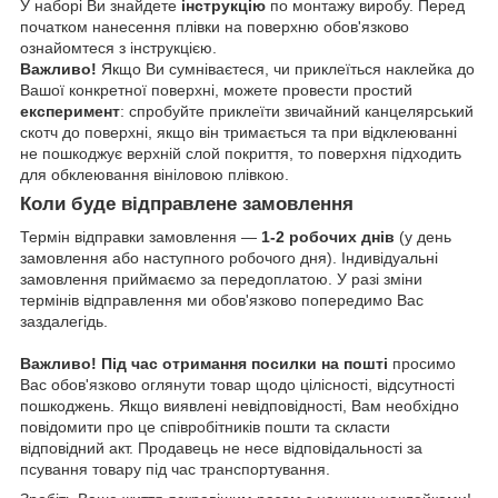
У наборі Ви знайдете
інструкцію
по монтажу виробу. Перед
початком нанесення плівки на поверхню обов'язково
ознайомтеся з інструкцією.
Важливо!
Якщо Ви сумніваєтеся, чи приклеїться наклейка до
Вашої конкретної поверхні, можете провести простий
експеримент
: спробуйте приклеїти звичайний канцелярський
скотч до поверхні, якщо він тримається та при відклеюванні
не пошкоджує верхній слой покриття, то поверхня підходить
для обклеювання вініловою плівкою.
Коли буде відправлене замовлення
Термін відправки замовлення —
1-2 робочих днів
(у день
замовлення або наступного робочого дня). Індивідуальні
замовлення приймаємо за передоплатою. У разі зміни
термінів відправлення ми обов'язково попередимо Вас
заздалегідь.
Важливо!
Під час отримання посилки на пошті
просимо
Вас обов'язково оглянути товар щодо цілісності, відсутності
пошкоджень. Якщо виявлені невідповідності, Вам необхідно
повідомити про це співробітників пошти та скласти
відповідний акт. Продавець не несе відповідальності за
псування товару під час транспортування.