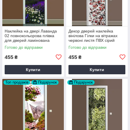
Наклейка на двері Лаванда
Декор дверей наклейка
02 повнокольорова плівка
вінілова Гілки на вітражах
для дверей ламінована
червоні листя ПВХ сірий
60х180 см Happy Pocket
60х180 см Happy Pocket
Готово до відправки
Готово до відправки
Z180090
Z184230
455
455
₴
₴
Купити
Купити
Топ продажів
Подарунок
Подарунок