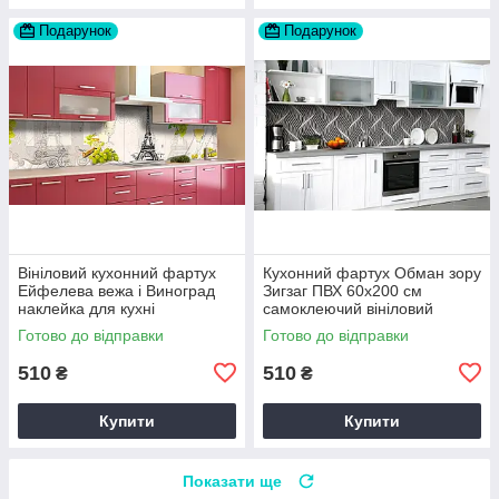
Подарунок
Подарунок
Вініловий кухонний фартух
Кухонний фартух Обман зору
Ейфелева вежа і Виноград
Зигзаг ПВХ 60х200 см
наклейка для кухні
самоклеючий вініловий
Абстракція Сірий Happy
Геометрія Сірий Happy
Готово до відправки
Готово до відправки
Pocket Z181460
Pocket Z184176
510
510
₴
₴
Купити
Купити
Показати ще