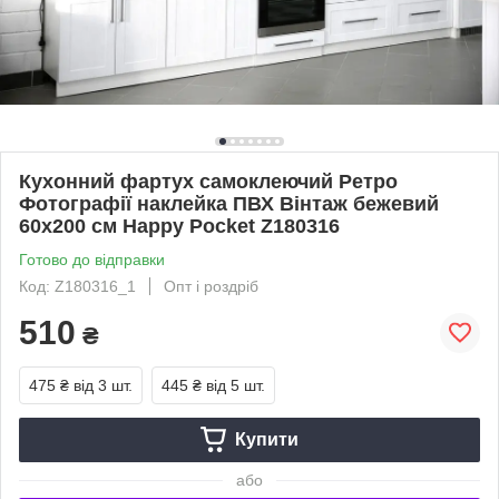
Кухонний фартух самоклеючий Ретро
Фотографії наклейка ПВХ Вінтаж бежевий
60х200 см Happy Pocket Z180316
Готово до відправки
Код: Z180316_1
Опт і роздріб
510
₴
475 ₴
від 3 шт.
445 ₴
від 5 шт.
Купити
або