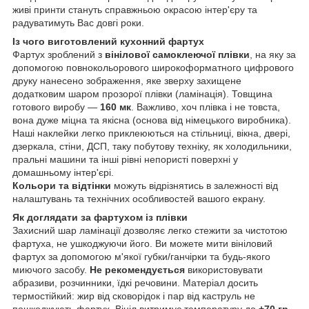
живі принти стануть справжньою окрасою інтер'єру та
радуватимуть Вас довгі роки.
Із чого виготовлений кухонний фартух
Фартух зроблений з
вінілової самоклеючої плівки
, на яку за
допомогою повнокольорового широкоформатного цифрового
друку нанесено зображення, яке зверху захищене
додатковим шаром прозорої плівки (ламінація). Товщина
готового виробу —
160 мк
. Важливо, хоч плівка і не товста,
вона дуже міцна та якісна (основа від німецького виробника).
Наші наклейки легко приклеюються на стільниці, вікна, двері,
дзеркала, стіни, ДСП, таку побутову техніку, як холодильники,
пральні машини та інші рівні непористі поверхні у
домашньому інтер'єрі.
Кольори та відтінки
можуть відрізнятись в залежності від
налаштувань та технічних особливостей вашого екрану.
Як доглядати за фартухом із плівки
Захисний шар ламінації дозволяє легко стежити за чистотою
фартуха, не ушкоджуючи його. Ви можете мити вініловий
фартух за допомогою м'якої губки/ганчірки та будь-якого
миючого засобу.
Не рекомендується
використовувати
абразиви, розчинники, їдкі речовини. Матеріал досить
термостійкий: жир від сковорідок і пар від каструль не