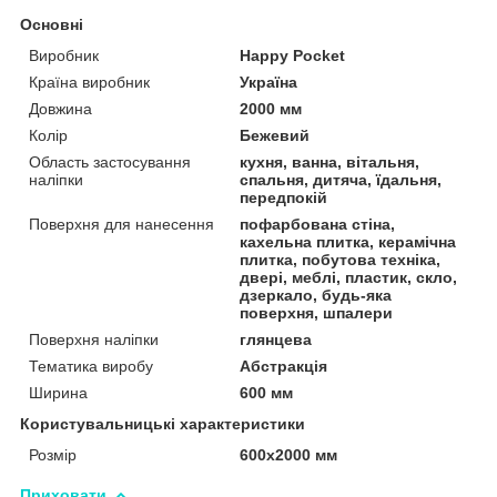
Основні
Виробник
Happy Pocket
Країна виробник
Україна
Довжина
2000 мм
Колір
Бежевий
Область застосування
кухня, ванна, вітальня,
наліпки
спальня, дитяча, їдальня,
передпокій
Поверхня для нанесення
пофарбована стіна,
кахельна плитка, керамічна
плитка, побутова техніка,
двері, меблі, пластик, скло,
дзеркало, будь-яка
поверхня, шпалери
Поверхня наліпки
глянцева
Тематика виробу
Абстракція
Ширина
600 мм
Користувальницькі характеристики
Розмір
600х2000 мм
Приховати