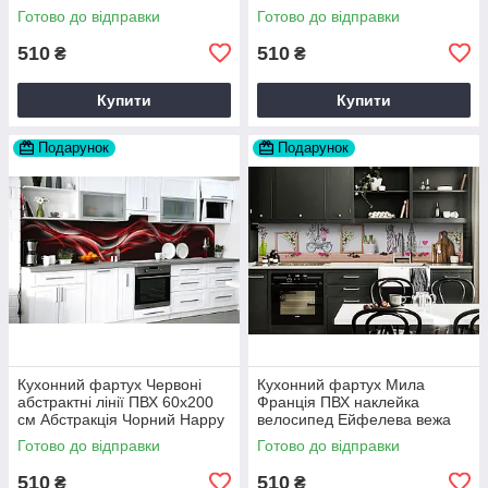
вініловий Текстура Сірий
60х200 см Happy Pocket
Готово до відправки
Готово до відправки
Happy Pocket Z183363
Z180561
510
510
₴
₴
Купити
Купити
Подарунок
Подарунок
Кухонний фартух Червоні
Кухонний фартух Мила
абстрактні лінії ПВХ 60х200
Франція ПВХ наклейка
см Абстракція Чорний Happy
велосипед Ейфелева вежа
Pocket Z184164
Бежевий 60х200 см Happy
Готово до відправки
Готово до відправки
Pocket Z180806
510
510
₴
₴