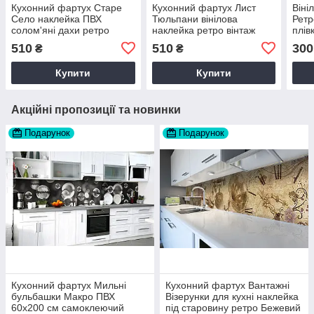
Кухонний фартух Старе
Кухонний фартух Лист
Віні
Село наклейка ПВХ
Тюльпани вінілова
Ретр
солом'яні дахи ретро
наклейка ретро вінтаж
плів
вінтаж Сірий 60х200 см
квіти Бежевий 60х200 см
60х1
510
510
300
₴
₴
Happy Pocket Z180500
Happy Pocket Z180668
Z18
Купити
Купити
Акційні пропозиції та новинки
Подарунок
Подарунок
Кухонний фартух Мильні
Кухонний фартух Вантажні
бульбашки Макро ПВХ
Візерунки для кухні наклейка
60х200 см самоклеючий
під старовину ретро Бежевий