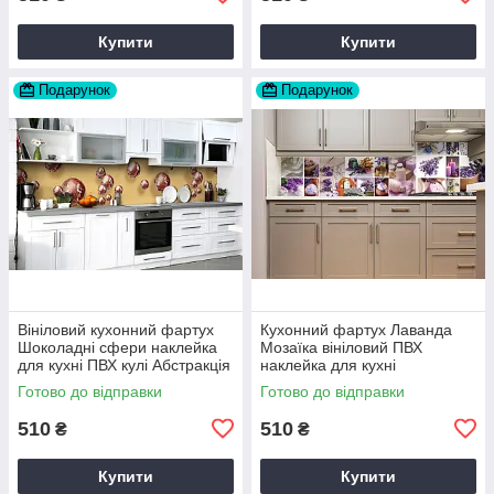
Купити
Купити
Подарунок
Подарунок
Вініловий кухонний фартух
Кухонний фартух Лаванда
Шоколадні сфери наклейка
Мозаїка вініловий ПВХ
для кухні ПВХ кулі Абстракція
наклейка для кухні
Бежевий Happy Pocket
фіолетовий 60х200 см Happy
Готово до відправки
Готово до відправки
Z181709
Pocket Z180251
510
510
₴
₴
Купити
Купити