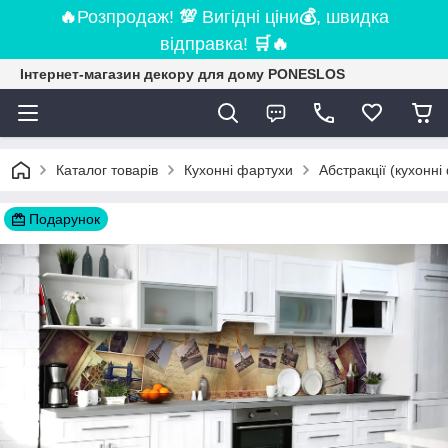
🔥
Розпродаж!
💯
Вигідні ціни
💰
, швидка
відправка!
🛒
🔥
Інтернет-магазин декору для дому PONESLOS
Каталог товарів
Кухонні фартухи
Абстракції (кухонні
Подарунок