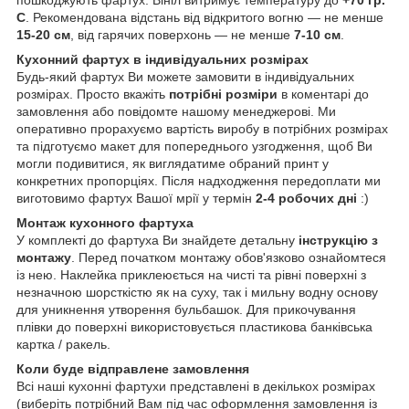
пошкоджують фартух. Вініл витримує температуру до
+70 гр.
С
. Рекомендована відстань від відкритого вогню — не менше
15-20 см
, від гарячих поверхонь — не менше
7-10 см
.
Кухонний фартух в індивідуальних розмірах
Будь-який фартух Ви можете замовити в індивідуальних
розмірах. Просто вкажіть
потрібні розміри
в коментарі до
замовлення або повідомте нашому менеджерові. Ми
оперативно прорахуємо вартість виробу в потрібних розмірах
та підготуємо макет для попереднього узгодження, щоб Ви
могли подивитися, як виглядатиме обраний принт у
конкретних пропорціях. Після надходження передоплати ми
виготовимо фартух Вашої мрії у термін
2-4 робочих дні
:)
Монтаж кухонного фартуха
У комплекті до фартуха Ви знайдете детальну
інструкцію з
монтажу
. Перед початком монтажу обов'язково ознайомтеся
із нею. Наклейка приклеюється на чисті та рівні поверхні з
незначною шорсткістю як на суху, так і мильну водну основу
для уникнення утворення бульбашок. Для прикочування
плівки до поверхні використовується пластикова банківська
картка / ракель.
Коли буде відправлене замовлення
Всі наші кухонні фартухи представлені в декількох розмірах
(виберіть потрібний Вам під час оформлення замовлення із