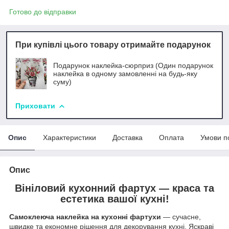
Готово до відправки
При купівлі цього товару отримайте подарунок
Подарунок наклейка-сюрприз (Один подарунок
наклейка в одному замовленні на будь-яку
суму)
Приховати
Опис
Характеристики
Доставка
Оплата
Умови п
Опис
Вініловий кухонний фартух — краса та
естетика вашої кухні!
Самоклеюча наклейка на кухонні фартухи
— сучасне,
швидке та економне рішення для декорування кухні. Яскраві