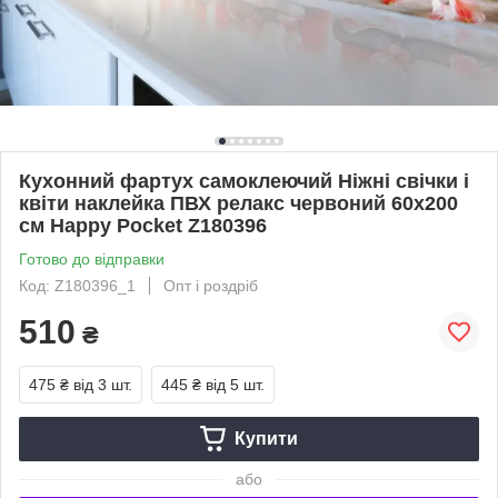
Кухонний фартух самоклеючий Ніжні свічки і
квіти наклейка ПВХ релакс червоний 60х200
см Happy Pocket Z180396
Готово до відправки
Код: Z180396_1
Опт і роздріб
510
₴
475 ₴
від 3 шт.
445 ₴
від 5 шт.
Купити
або