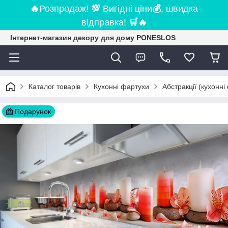
🔥
Розпродаж!
💯
Вигідні ціни
💰
, швидка
відправка!
🛒
🔥
Інтернет-магазин декору для дому PONESLOS
Каталог товарів
Кухонні фартухи
Абстракції (кухонні
Подарунок