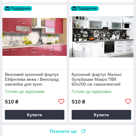
Подарунок
Подарунок
Вініловий кухонний фартух
Кухонний фартух Мильні
Ейфелева вежа і Виноград
бульбашки Макро ПВХ
наклейка для кухні
60х200 см самоклеючий
Абстракція Сірий Happy
вініловий Текстура Сірий
Готово до відправки
Готово до відправки
Pocket Z181460
Happy Pocket Z183363
510
510
₴
₴
Купити
Купити
Показати ще