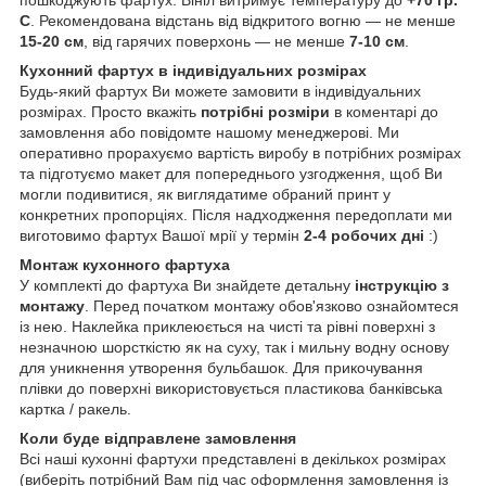
пошкоджують фартух. Вініл витримує температуру до
+70 гр.
С
. Рекомендована відстань від відкритого вогню — не менше
15-20 см
, від гарячих поверхонь — не менше
7-10 см
.
Кухонний фартух в індивідуальних розмірах
Будь-який фартух Ви можете замовити в індивідуальних
розмірах. Просто вкажіть
потрібні розміри
в коментарі до
замовлення або повідомте нашому менеджерові. Ми
оперативно прорахуємо вартість виробу в потрібних розмірах
та підготуємо макет для попереднього узгодження, щоб Ви
могли подивитися, як виглядатиме обраний принт у
конкретних пропорціях. Після надходження передоплати ми
виготовимо фартух Вашої мрії у термін
2-4 робочих дні
:)
Монтаж кухонного фартуха
У комплекті до фартуха Ви знайдете детальну
інструкцію з
монтажу
. Перед початком монтажу обов'язково ознайомтеся
із нею. Наклейка приклеюється на чисті та рівні поверхні з
незначною шорсткістю як на суху, так і мильну водну основу
для уникнення утворення бульбашок. Для прикочування
плівки до поверхні використовується пластикова банківська
картка / ракель.
Коли буде відправлене замовлення
Всі наші кухонні фартухи представлені в декількох розмірах
(виберіть потрібний Вам під час оформлення замовлення із