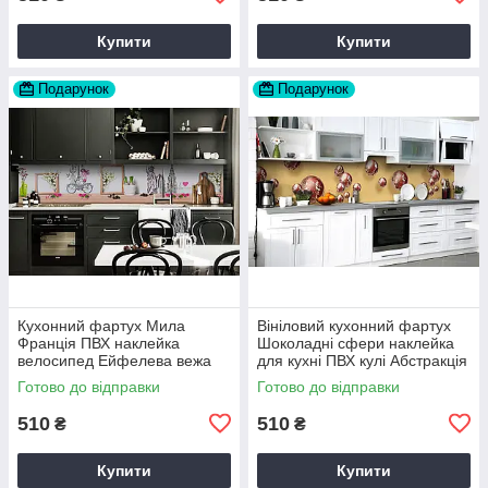
Купити
Купити
Подарунок
Подарунок
Кухонний фартух Мила
Вініловий кухонний фартух
Франція ПВХ наклейка
Шоколадні сфери наклейка
велосипед Ейфелева вежа
для кухні ПВХ кулі Абстракція
Бежевий 60х200 см Happy
Бежевий Happy Pocket
Готово до відправки
Готово до відправки
Pocket Z180806
Z181709
510
510
₴
₴
Купити
Купити