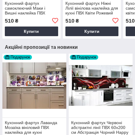
Кухонний фартух
Кухонний фартух Ніжні
Кухо
самоклеючий Маки і
Лілії вінілова наклейка для
само
Вишні наклейка ПВХ
кухні ПВХ Квіти Рожевий
квіт
Натюрморт квіти Сірий
60х200 см Happy Pocket
накл
510
510
510
₴
₴
60х200 см Happy Pocket
Z181303
Happ
Z180434
Купити
Купити
Акційні пропозиції та новинки
Подарунок
Подарунок
Кухонний фартух Лаванда
Кухонний фартух Червоні
Мозаїка вініловий ПВХ
абстрактні лінії ПВХ 60х200
наклейка для кухні
см Абстракція Чорний Happy