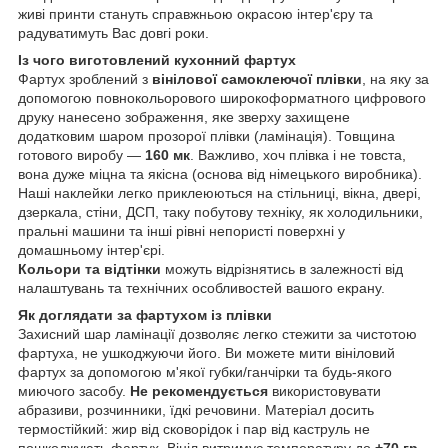
живі принти стануть справжньою окрасою інтер'єру та
радуватимуть Вас довгі роки.
Із чого виготовлений кухонний фартух
Фартух зроблений з
вінілової самоклеючої плівки
, на яку за
допомогою повнокольорового широкоформатного цифрового
друку нанесено зображення, яке зверху захищене
додатковим шаром прозорої плівки (ламінація). Товщина
готового виробу —
160 мк
. Важливо, хоч плівка і не товста,
вона дуже міцна та якісна (основа від німецького виробника).
Наші наклейки легко приклеюються на стільниці, вікна, двері,
дзеркала, стіни, ДСП, таку побутову техніку, як холодильники,
пральні машини та інші рівні непористі поверхні у
домашньому інтер'єрі.
Кольори та відтінки
можуть відрізнятись в залежності від
налаштувань та технічних особливостей вашого екрану.
Як доглядати за фартухом із плівки
Захисний шар ламінації дозволяє легко стежити за чистотою
фартуха, не ушкоджуючи його. Ви можете мити вініловий
фартух за допомогою м'якої губки/ганчірки та будь-якого
миючого засобу.
Не рекомендується
використовувати
абразиви, розчинники, їдкі речовини. Матеріал досить
термостійкий: жир від сковорідок і пар від каструль не