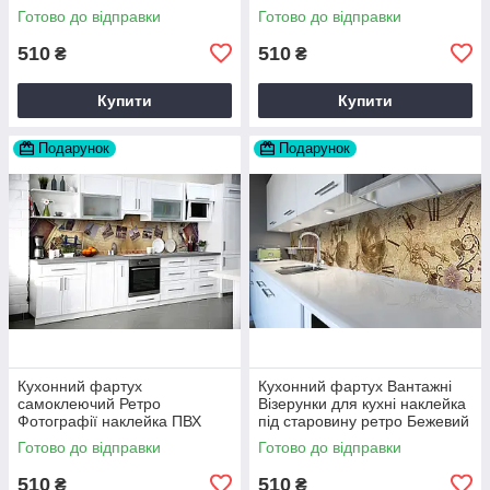
фіолетовий 60х200 см Happy
Pocket Z184164
Готово до відправки
Готово до відправки
Pocket Z180251
510
510
₴
₴
Купити
Купити
Подарунок
Подарунок
Кухонний фартух
Кухонний фартух Вантажні
самоклеючий Ретро
Візерунки для кухні наклейка
Фотографії наклейка ПВХ
під старовину ретро Бежевий
Вінтаж бежевий 60х200 см
60х200 см Happy Pocket
Готово до відправки
Готово до відправки
Happy Pocket Z180316
Z180561
510
510
₴
₴