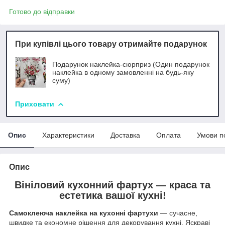
Готово до відправки
При купівлі цього товару отримайте подарунок
Подарунок наклейка-сюрприз (Один подарунок
наклейка в одному замовленні на будь-яку
суму)
Приховати
Опис
Характеристики
Доставка
Оплата
Умови п
Опис
Вініловий кухонний фартух — краса та
естетика вашої кухні!
Самоклеюча наклейка на кухонні фартухи
— сучасне,
швидке та економне рішення для декорування кухні. Яскраві