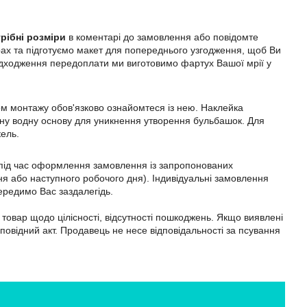
рібні розміри
в коментарі до замовлення або повідомте
ах та підготуємо макет для попереднього узгодження, щоб Ви
адходження передоплати ми виготовимо фартух Вашої мрії у
ом монтажу обов'язково ознайомтеся із нею. Наклейка
ильну водну основу для уникнення утворення бульбашок. Для
кель.
м під час оформлення замовлення із запропонованих
я або наступного робочого дня). Індивідуальні замовлення
ередимо Вас заздалегідь.
товар щодо цілісності, відсутності пошкоджень. Якщо виявлені
дповідний акт. Продавець не несе відповідальності за псування