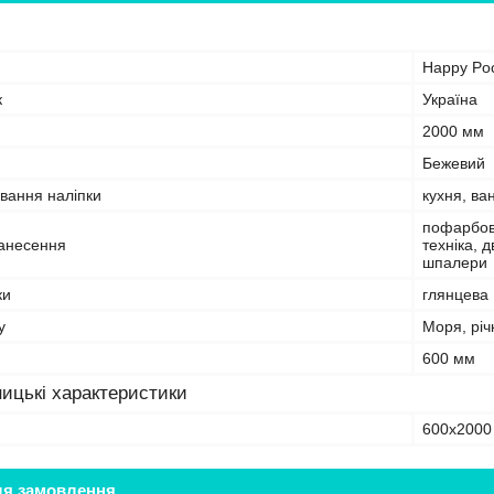
Happy Po
к
Україна
2000 мм
Бежевий
вання наліпки
кухня, ва
пофарбова
анесення
техніка, 
шпалери
ки
глянцева
у
Моря, річ
600 мм
ицькі характеристики
600х2000
ля замовлення