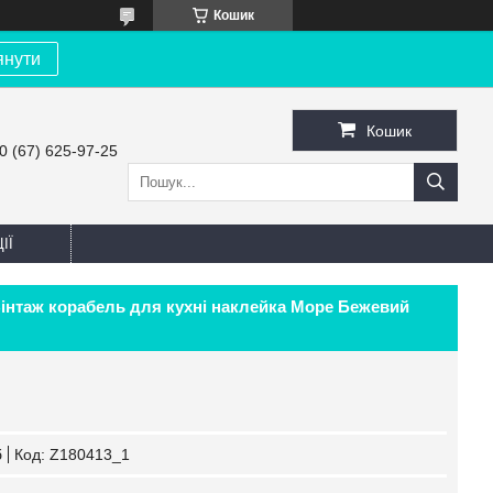
Кошик
янути
Кошик
0 (67) 625-97-25
ІЇ
Вінтаж корабель для кухні наклейка Море Бежевий
б
Код:
Z180413_1