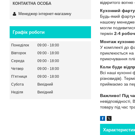
відкритого вогн
Кухонний фарту
Менеджер інтернет-магазину
Будь-який фартух
нашому менеджеро
могли подивитися
Графік роботи
термін
2-4 робоч
Монтаж кухонно
Понеділок
09:00
18:00
У комплекті до ф
приклеюється на 
Вівторок
09:00
18:00
прикочування плів
Середа
09:00
18:00
Коли буде відп
Четвер
09:00
18:00
Всі наші кухонні
Пʼятниця
09:00
18:00
різновидів). Тер
приймаємо за пер
Субота
Вихідний
Неділя
Вихідний
Важливо!
Під ч
невідповідності, 
товару під час т
Характеристи