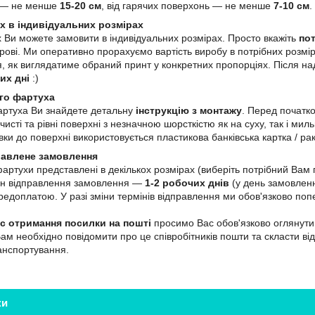
ю — не менше
15-20 см
, від гарячих поверхонь — не менше
7-10 см
.
х в індивідуальних розмірах
 Ви можете замовити в індивідуальних розмірах. Просто вкажіть
пот
ві. Ми оперативно прорахуємо вартість виробу в потрібних розмір
, як виглядатиме обраний принт у конкретних пропорціях. Після н
их дні
:)
го фартуха
артуха Ви знайдете детальну
інструкцію з монтажу
. Перед початк
чисті та рівні поверхні з незначною шорсткістю як на суху, так і м
ки до поверхні використовується пластикова банківська картка / ра
равлене замовлення
 фартухи представлені в декількох розмірах (виберіть потрібний Ва
мін відправлення замовлення —
1-2 робочих днів
(у день замовленн
едоплатою. У разі зміни термінів відправлення ми обов'язково поп
ас отримання посилки на пошті
просимо Вас обов'язково оглянути 
Вам необхідно повідомити про це співробітників пошти та скласти ві
ранспортування.
ки