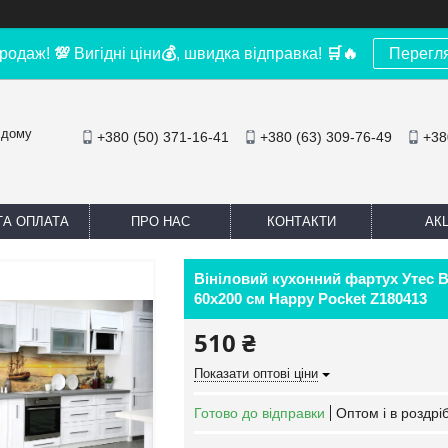
родаж!
💯
Вигідні ціни
💰
, швидка відправка!
🛒
🔥
Перегл
 дому
+380 (50) 371-16-41
+380 (63) 309-76-49
+38
ТА ОПЛАТА
ПРО НАС
КОНТАКТИ
АКЦ
Вініловий кухонний фартух Утес 
60х200 см Happy Pocket Z180413
510 ₴
Показати оптові ціни
Готово до відправки
Оптом і в роздрі