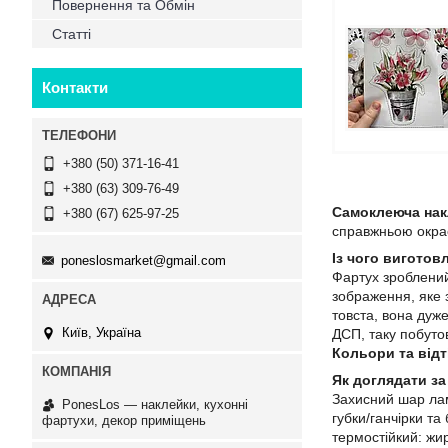
Повернення та Обмін
Статті
Контакти
+380 (50) 371-16-41
+380 (63) 309-76-49
Самоклеюча нак
+380 (67) 625-97-25
справжньою окрас
Із чого виготов
poneslosmarket@gmail.com
Фартух зроблени
зображення, яке 
товста, вона дуже
Київ, Україна
ДСП, таку побутов
Кольори та відт
Як доглядати за
Захисний шар лам
PonesLos ― наклейки, кухонні
губки/ганчірки та
фартухи, декор приміщень
термостійкий: жи