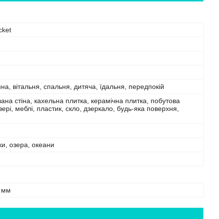
cket
нна, вітальня, спальня, дитяча, їдальня, передпокій
на стіна, кахельна плитка, керамічна плитка, побутова
двері, меблі, пластик, скло, дзеркало, будь-яка поверхня,
ки, озера, океани
 мм