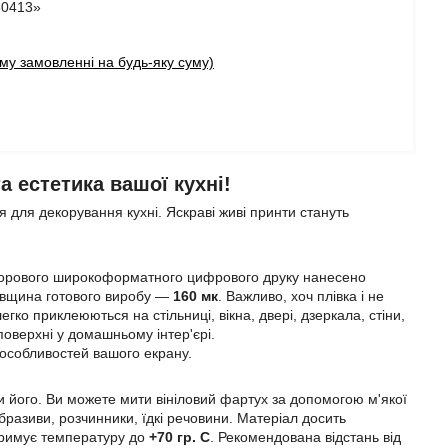
80413»
у замовленні на будь-яку суму)
 естетика вашої кухні!
 для декорування кухні. Яскраві живі принти стануть
ьорового широкоформатного цифрового друку нанесено
Товщина готового виробу —
160 мк
. Важливо, хоч плівка і не
егко приклеюються на стільниці, вікна, двері, дзеркала, стіни,
 поверхні у домашньому інтер'єрі.
 особливостей вашого екрану.
 його. Ви можете мити вініловий фартух за допомогою м'якої
разиви, розчинники, їдкі речовини. Матеріал досить
итримує температуру до
+70 гр. С
. Рекомендована відстань від