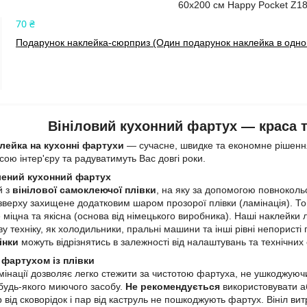
60х200 см Happy Pocket Z1
70 ₴
Подарунок наклейка-сюрприз (Один подарунок наклейка в одном
Вініловий кухонний фартух — краса та
лейка на кухонні фартухи
— сучасне, швидке та економне рішення
ою інтер'єру та радуватимуть Вас довгі роки.
лений кухонний фартух
й з
вінілової самоклеючої плівки
, на яку за допомогою повнокол
зверху захищене додатковим шаром прозорої плівки (ламінація). 
 міцна та якісна (основа від німецького виробника). Наші наклейки л
у техніку, як холодильники, пральні машини та інші рівні непористі
інки
можуть відрізнятись в залежності від налаштувань та технічних
 фартухом із плівки
інації дозволяє легко стежити за чистотою фартуха, не ушкоджуючи
 будь-якого миючого засобу.
Не рекомендується
використовувати аб
р від сковорідок і пар від каструль не пошкоджують фартух. Вініл в