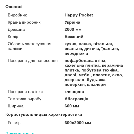
Основні
Виробник
Happy Pocket
Країна виробник
Україна
Довжина
2000 мм
Колір
Бежевий
Область застосування
кухня, ванна, вітальня,
наліпки
спальня, дитяча, їдальня,
передпокій
Поверхня для нанесення
пофарбована стіна,
кахельна плитка, керамічна
плитка, побутова техніка,
двері, меблі, пластик, скло,
дзеркало, будь-яка
поверхня, шпалери
Поверхня наліпки
глянцева
Тематика виробу
Абстракція
Ширина
600 мм
Користувальницькі характеристики
Розмір
600х2000 мм
Приховати