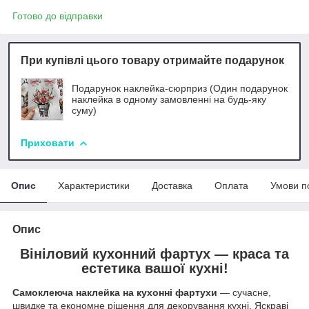
Готово до відправки
При купівлі цього товару отримайте подарунок
Подарунок наклейка-сюрприз (Один подарунок
наклейка в одному замовленні на будь-яку
суму)
Приховати
Опис
Характеристики
Доставка
Оплата
Умови п
Опис
Вініловий кухонний фартух — краса та
естетика вашої кухні!
Самоклеюча наклейка на кухонні фартухи
— сучасне,
швидке та економне рішення для декорування кухні. Яскраві