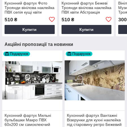
Кухонний фартух Фото
Кухонний фартух Бежеві
Віні
Троянди вінілова наклейка
Троянди вінілова наклейка
Музи
ПВХ сепія кущі квіти
ПВХ квіти Абстракція
Троя
Бежевий 60х200 см Happy
60х200 см Happy Pocket
інст
510
510
300
₴
₴
Pocket Z180693
Z180842
Happ
Купити
Купити
Акційні пропозиції та новинки
Подарунок
Подарунок
Кухонний фартух Мильні
Кухонний фартух Вантажні
бульбашки Макро ПВХ
Візерунки для кухні наклейка
60х200 см самоклеючий
під старовину ретро Бежевий