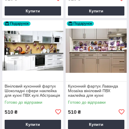
Купити
Купити
Подарунок
Подарунок
Вініловий кухонний фартух
Кухонний фартух Лаванда
Шоколадні сфери наклейка
Мозаїка вініловий ПВХ
для кухні ПВХ кулі Абстракція
наклейка для кухні
Бежевий Happy Pocket
фіолетовий 60х200 см Happy
Готово до відправки
Готово до відправки
Z181709
Pocket Z180251
510
510
₴
₴
Купити
Купити