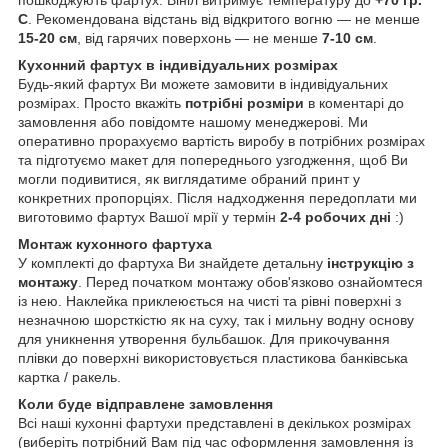
пошкоджують фартух. Вініл витримує температуру до
+70 гр.
С
. Рекомендована відстань від відкритого вогню — не менше
15-20 см
, від гарячих поверхонь — не менше
7-10 см
.
Кухонний фартух в індивідуальних розмірах
Будь-який фартух Ви можете замовити в індивідуальних
розмірах. Просто вкажіть
потрібні розміри
в коментарі до
замовлення або повідомте нашому менеджерові. Ми
оперативно прорахуємо вартість виробу в потрібних розмірах
та підготуємо макет для попереднього узгодження, щоб Ви
могли подивитися, як виглядатиме обраний принт у
конкретних пропорціях. Після надходження передоплати ми
виготовимо фартух Вашої мрії у термін
2-4 робочих дні
:)
Монтаж кухонного фартуха
У комплекті до фартуха Ви знайдете детальну
інструкцію з
монтажу
. Перед початком монтажу обов'язково ознайомтеся
із нею. Наклейка приклеюється на чисті та рівні поверхні з
незначною шорсткістю як на суху, так і мильну водну основу
для уникнення утворення бульбашок. Для прикочування
плівки до поверхні використовується пластикова банківська
картка / ракель.
Коли буде відправлене замовлення
Всі наші кухонні фартухи представлені в декількох розмірах
(виберіть потрібний Вам під час оформлення замовлення із