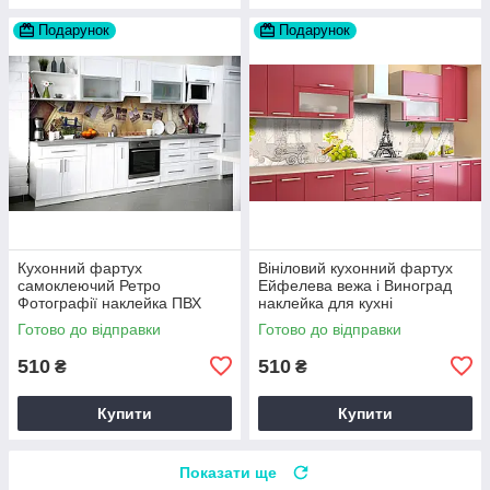
Подарунок
Подарунок
Кухонний фартух
Вініловий кухонний фартух
самоклеючий Ретро
Ейфелева вежа і Виноград
Фотографії наклейка ПВХ
наклейка для кухні
Вінтаж бежевий 60х200 см
Абстракція Сірий Happy
Готово до відправки
Готово до відправки
Happy Pocket Z180316
Pocket Z181460
510
510
₴
₴
Купити
Купити
Показати ще