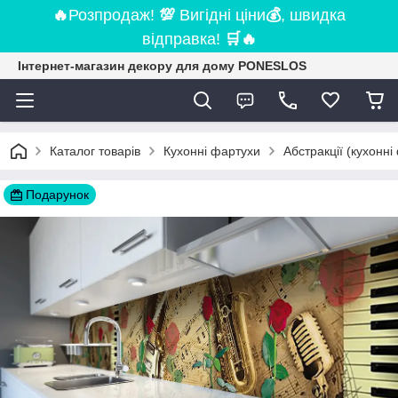
🔥
Розпродаж!
💯
Вигідні ціни
💰
, швидка
відправка!
🛒
🔥
Інтернет-магазин декору для дому PONESLOS
Каталог товарів
Кухонні фартухи
Абстракції (кухонні
Подарунок