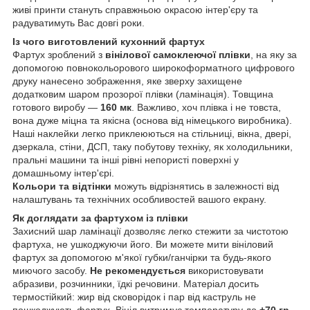
живі принти стануть справжньою окрасою інтер'єру та
радуватимуть Вас довгі роки.
Із чого виготовлений кухонний фартух
Фартух зроблений з
вінілової самоклеючої плівки
, на яку за
допомогою повнокольорового широкоформатного цифрового
друку нанесено зображення, яке зверху захищене
додатковим шаром прозорої плівки (ламінація). Товщина
готового виробу —
160 мк
. Важливо, хоч плівка і не товста,
вона дуже міцна та якісна (основа від німецького виробника).
Наші наклейки легко приклеюються на стільниці, вікна, двері,
дзеркала, стіни, ДСП, таку побутову техніку, як холодильники,
пральні машини та інші рівні непористі поверхні у
домашньому інтер'єрі.
Кольори та відтінки
можуть відрізнятись в залежності від
налаштувань та технічних особливостей вашого екрану.
Як доглядати за фартухом із плівки
Захисний шар ламінації дозволяє легко стежити за чистотою
фартуха, не ушкоджуючи його. Ви можете мити вініловий
фартух за допомогою м'якої губки/ганчірки та будь-якого
миючого засобу.
Не рекомендується
використовувати
абразиви, розчинники, їдкі речовини. Матеріал досить
термостійкий: жир від сковорідок і пар від каструль не