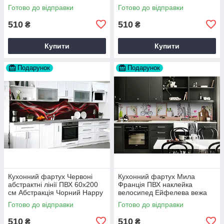
вініловий Текстура Сірий
60х200 см Happy Pocket
Готово до відправки
Готово до відправки
Happy Pocket Z183363
Z180561
510
510
₴
₴
Купити
Купити
Подарунок
Подарунок
Кухонний фартух Червоні
Кухонний фартух Мила
абстрактні лінії ПВХ 60х200
Франція ПВХ наклейка
см Абстракція Чорний Happy
велосипед Ейфелева вежа
Pocket Z184164
Бежевий 60х200 см Happy
Готово до відправки
Готово до відправки
Pocket Z180806
510
510
₴
₴