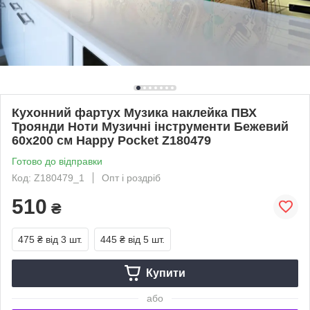
Кухонний фартух Музика наклейка ПВХ
Троянди Ноти Музичні інструменти Бежевий
60х200 см Happy Pocket Z180479
Готово до відправки
Код: Z180479_1
Опт і роздріб
510
₴
475 ₴
від 3 шт.
445 ₴
від 5 шт.
Купити
або