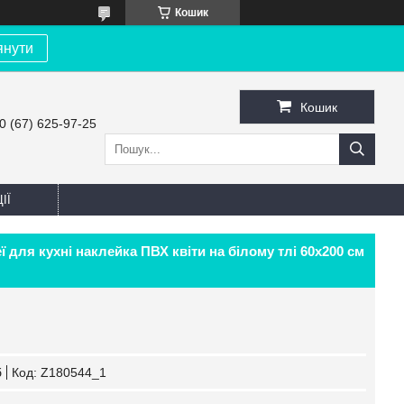
Кошик
янути
Кошик
0 (67) 625-97-25
ІЇ
ї для кухні наклейка ПВХ квіти на білому тлі 60х200 см
б
Код:
Z180544_1