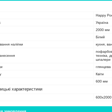
Happy Po
к
Україна
2000 мм
Білий
вання наліпки
кухня, ва
пофарбова
анесення
техніка, 
шпалери
ки
глянцева
у
Квіти
600 мм
ицькі характеристики
600х2000
ля замовлення