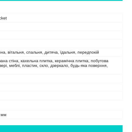
cket
нна, вітальня, спальня, дитяча, їдальня, передпокій
на стіна, кахельна плитка, керамічна плитка, побутова
двері, меблі, пластик, скло, дзеркало, будь-яка поверхня,
 мм