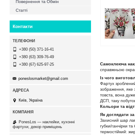
Повернення та Обмін
Статті
Контакти
+380 (50) 371-16-41
+380 (63) 309-76-49
Самоклеюча нак
+380 (67) 625-97-25
справжньою окрас
Із чого виготов
poneslosmarket@gmail.com
Фартух зроблени
зображення, яке 
товста, вона дуже
Київ, Україна
ДСП, таку побутов
Кольори та відт
Як доглядати за
Захисний шар лам
PonesLos ― наклейки, кухонні
губки/ганчірки та
фартухи, декор приміщень
термостійкий: жи