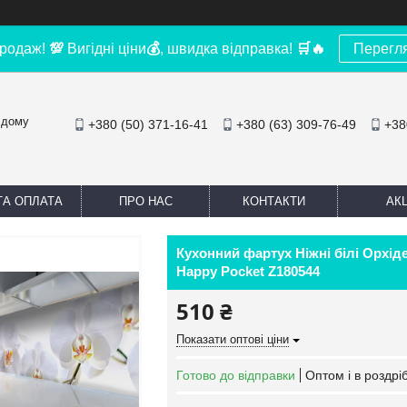
родаж!
💯
Вигідні ціни
💰
, швидка відправка!
🛒
🔥
Перегл
 дому
+380 (50) 371-16-41
+380 (63) 309-76-49
+38
ТА ОПЛАТА
ПРО НАС
КОНТАКТИ
АКЦ
Кухонний фартух Ніжні білі Орхіде
Happy Pocket Z180544
510 ₴
Показати оптові ціни
Готово до відправки
Оптом і в роздрі