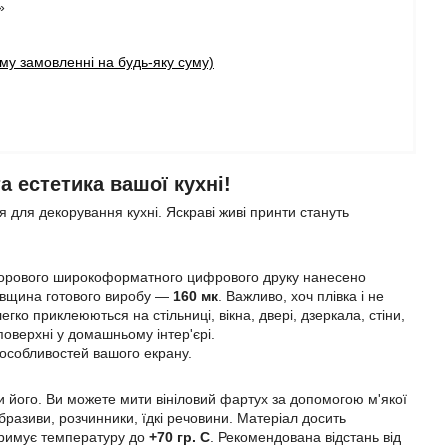
»
у замовленні на будь-яку суму)
 естетика вашої кухні!
 для декорування кухні. Яскраві живі принти стануть
ьорового широкоформатного цифрового друку нанесено
Товщина готового виробу —
160 мк
. Важливо, хоч плівка і не
егко приклеюються на стільниці, вікна, двері, дзеркала, стіни,
 поверхні у домашньому інтер'єрі.
 особливостей вашого екрану.
 його. Ви можете мити вініловий фартух за допомогою м'якої
разиви, розчинники, їдкі речовини. Матеріал досить
итримує температуру до
+70 гр. С
. Рекомендована відстань від