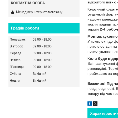
відкритого вогн
Кухонний фарту
Менеджер інтернет-магазину
Будь-який фартух
нашому менеджеро
могли подивитися
Графік роботи
термін
2-4 робоч
Монтаж кухонно
Понеділок
09:00
18:00
У комплекті до ф
приклеюється на 
Вівторок
09:00
18:00
прикочування плів
Середа
09:00
18:00
Коли буде відп
Четвер
09:00
18:00
Всі наші кухонні
Пʼятниця
09:00
18:00
різновидів). Тер
приймаємо за пер
Субота
Вихідний
Неділя
Вихідний
Важливо!
Під ч
невідповідності, 
товару під час т
Характеристи