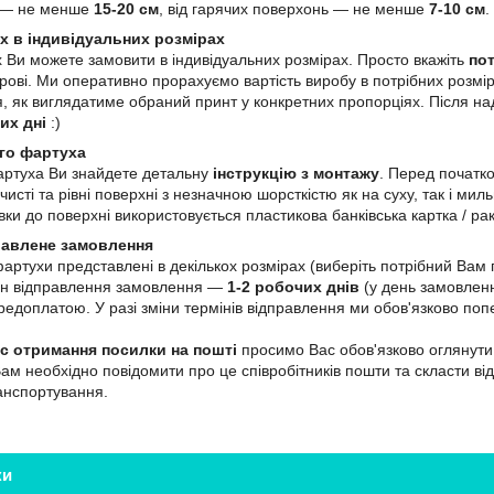
ю — не менше
15-20 см
, від гарячих поверхонь — не менше
7-10 см
.
х в індивідуальних розмірах
 Ви можете замовити в індивідуальних розмірах. Просто вкажіть
пот
ві. Ми оперативно прорахуємо вартість виробу в потрібних розмір
, як виглядатиме обраний принт у конкретних пропорціях. Після н
их дні
:)
го фартуха
артуха Ви знайдете детальну
інструкцію з монтажу
. Перед початк
чисті та рівні поверхні з незначною шорсткістю як на суху, так і м
ки до поверхні використовується пластикова банківська картка / ра
равлене замовлення
 фартухи представлені в декількох розмірах (виберіть потрібний Ва
мін відправлення замовлення —
1-2 робочих днів
(у день замовленн
едоплатою. У разі зміни термінів відправлення ми обов'язково поп
ас отримання посилки на пошті
просимо Вас обов'язково оглянути 
Вам необхідно повідомити про це співробітників пошти та скласти ві
ранспортування.
ки