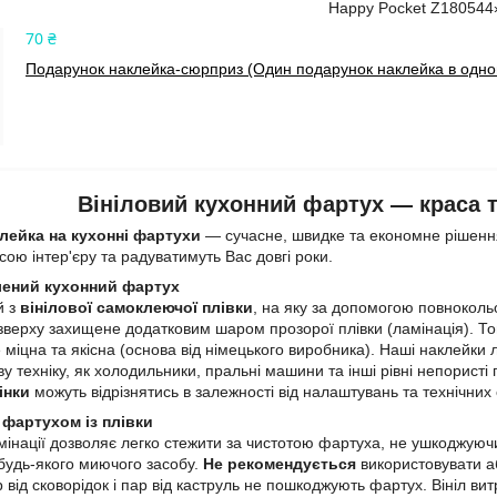
Happy Pocket Z180544
70 ₴
Подарунок наклейка-сюрприз (Один подарунок наклейка в одном
Вініловий кухонний фартух — краса та
лейка на кухонні фартухи
— сучасне, швидке та економне рішення
ою інтер'єру та радуватимуть Вас довгі роки.
лений кухонний фартух
й з
вінілової самоклеючої плівки
, на яку за допомогою повнокол
зверху захищене додатковим шаром прозорої плівки (ламінація). 
 міцна та якісна (основа від німецького виробника). Наші наклейки л
у техніку, як холодильники, пральні машини та інші рівні непористі
інки
можуть відрізнятись в залежності від налаштувань та технічних
 фартухом із плівки
інації дозволяє легко стежити за чистотою фартуха, не ушкоджуючи
 будь-якого миючого засобу.
Не рекомендується
використовувати аб
р від сковорідок і пар від каструль не пошкоджують фартух. Вініл в