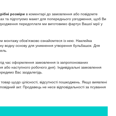
рібні розміри
в коментарі до замовлення або повідомте
ах та підготуємо макет для попереднього узгодження, щоб Ви
адходження передоплати ми виготовимо фартух Вашої мрії у
ом монтажу обов'язково ознайомтеся із нею. Наклейка
ильну водну основу для уникнення утворення бульбашок. Для
кель.
м під час оформлення замовлення із запропонованих
я або наступного робочого дня). Індивідуальні замовлення
ередимо Вас заздалегідь.
товар щодо цілісності, відсутності пошкоджень. Якщо виявлені
дповідний акт. Продавець не несе відповідальності за псування