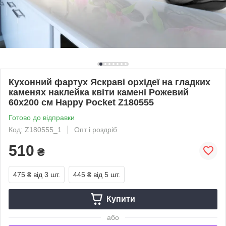
Кухонний фартух Яскраві орхідеї на гладких
каменях наклейка квіти камені Рожевий
60х200 см Happy Pocket Z180555
Готово до відправки
Код: Z180555_1
Опт і роздріб
510
₴
475 ₴
від 3 шт.
445 ₴
від 5 шт.
Купити
або