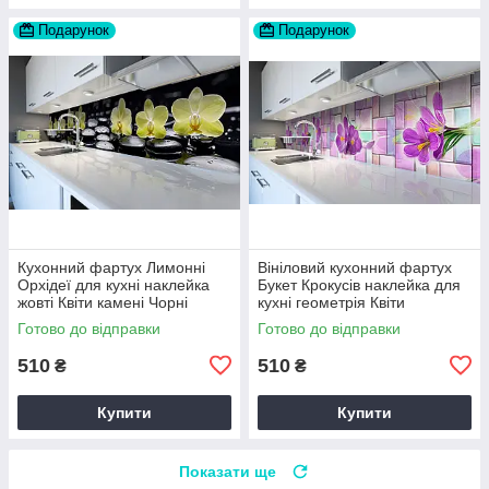
Подарунок
Подарунок
Кухонний фартух Лимонні
Вініловий кухонний фартух
Орхідеї для кухні наклейка
Букет Крокусів наклейка для
жовті Квіти камені Чорні
кухні геометрія Квіти
60х200 см Happy Pocket
Фіолетовий Happy Pocket
Готово до відправки
Готово до відправки
Z180552
Z181456
510
510
₴
₴
Купити
Купити
Показати ще