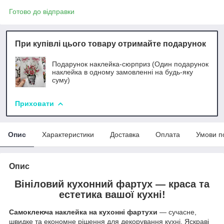
Готово до відправки
При купівлі цього товару отримайте подарунок
Подарунок наклейка-сюрприз (Один подарунок
наклейка в одному замовленні на будь-яку
суму)
Приховати
Опис
Характеристики
Доставка
Оплата
Умови п
Опис
Вініловий кухонний фартух — краса та
естетика вашої кухні!
Самоклеюча наклейка на кухонні фартухи
— сучасне,
швидке та економне рішення для декорування кухні. Яскраві