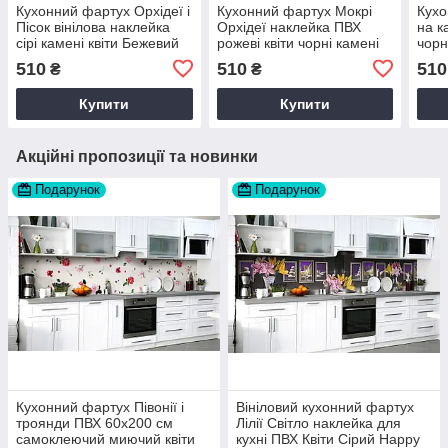
Кухонний фартух Орхідеї і
Кухонний фартух Мокрі
Кухо
Пісок вінілова наклейка
Орхідеї наклейка ПВХ
на к
сірі камені квіти Бежевий
рожеві квіти чорні камені
чорн
60х200 см Happy Pocket
Білий 60х200 см Happy
60х2
510
510
510
₴
₴
Z180871
Pocket Z180541
Z18
Купити
Купити
Акційні пропозиції та новинки
Подарунок
Подарунок
Кухонний фартух Півонії і
Вініловий кухонний фартух
троянди ПВХ 60х200 см
Лілії Світло наклейка для
самоклеючий миючий квіти
кухні ПВХ Квіти Сірий Happy