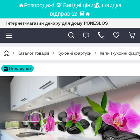
🔥
Розпродаж!
💯
Вигідні ціни
💰
, швидка
відправка!
🛒
🔥
Інтернет-магазин декору для дому PONESLOS
Каталог товарів
Кухонні фартухи
Квіти (кухонні фарт
Подарунок