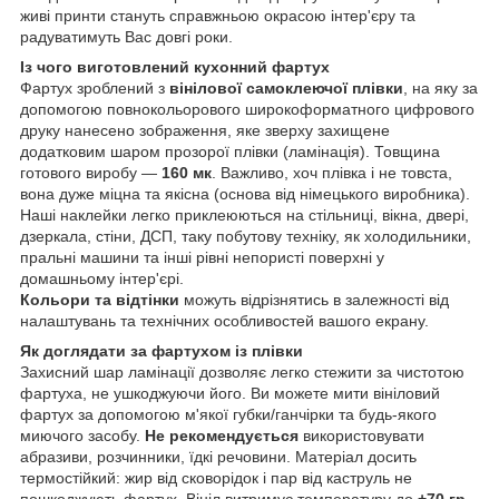
живі принти стануть справжньою окрасою інтер'єру та
радуватимуть Вас довгі роки.
Із чого виготовлений кухонний фартух
Фартух зроблений з
вінілової самоклеючої плівки
, на яку за
допомогою повнокольорового широкоформатного цифрового
друку нанесено зображення, яке зверху захищене
додатковим шаром прозорої плівки (ламінація). Товщина
готового виробу —
160 мк
. Важливо, хоч плівка і не товста,
вона дуже міцна та якісна (основа від німецького виробника).
Наші наклейки легко приклеюються на стільниці, вікна, двері,
дзеркала, стіни, ДСП, таку побутову техніку, як холодильники,
пральні машини та інші рівні непористі поверхні у
домашньому інтер'єрі.
Кольори та відтінки
можуть відрізнятись в залежності від
налаштувань та технічних особливостей вашого екрану.
Як доглядати за фартухом із плівки
Захисний шар ламінації дозволяє легко стежити за чистотою
фартуха, не ушкоджуючи його. Ви можете мити вініловий
фартух за допомогою м'якої губки/ганчірки та будь-якого
миючого засобу.
Не рекомендується
використовувати
абразиви, розчинники, їдкі речовини. Матеріал досить
термостійкий: жир від сковорідок і пар від каструль не