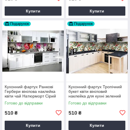
Купити
Купити
Подарунок
Подарунок
Кухонний фартух Ранкові
Кухонний фартух Тропічний
Гербери вінілова наклейка
букет квіти вініловий
квіти чай Натюрморт Сірий
наклейка для кухні зелений
60х200 см Happy Pocket
60х200 см Happy Pocket
Готово до відправки
Готово до відправки
Z180804
Z180244
510
510
₴
₴
Купити
Купити