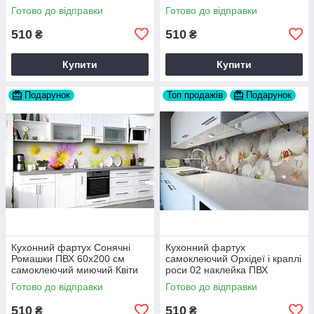
Білий Happy Pocket Z183373
Pocket Z181706
Готово до відправки
Готово до відправки
510
510
₴
₴
Купити
Купити
Подарунок
Топ продажів
Подарунок
Кухонний фартух Сонячні
Кухонний фартух
Ромашки ПВХ 60х200 см
самоклеючий Орхідеї і краплі
самоклеючий миючий Квіти
роси 02 наклейка ПВХ
Жовтий Happy Pocket
бежевий 60х200 см Happy
Готово до відправки
Готово до відправки
Z184174
Pocket Z180306
510
510
₴
₴