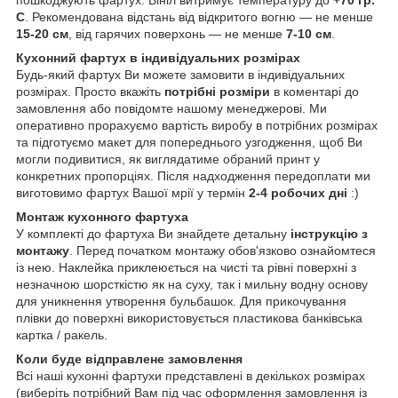
пошкоджують фартух. Вініл витримує температуру до
+70 гр.
С
. Рекомендована відстань від відкритого вогню — не менше
15-20 см
, від гарячих поверхонь — не менше
7-10 см
.
Кухонний фартух в індивідуальних розмірах
Будь-який фартух Ви можете замовити в індивідуальних
розмірах. Просто вкажіть
потрібні розміри
в коментарі до
замовлення або повідомте нашому менеджерові. Ми
оперативно прорахуємо вартість виробу в потрібних розмірах
та підготуємо макет для попереднього узгодження, щоб Ви
могли подивитися, як виглядатиме обраний принт у
конкретних пропорціях. Після надходження передоплати ми
виготовимо фартух Вашої мрії у термін
2-4 робочих дні
:)
Монтаж кухонного фартуха
У комплекті до фартуха Ви знайдете детальну
інструкцію з
монтажу
. Перед початком монтажу обов'язково ознайомтеся
із нею. Наклейка приклеюється на чисті та рівні поверхні з
незначною шорсткістю як на суху, так і мильну водну основу
для уникнення утворення бульбашок. Для прикочування
плівки до поверхні використовується пластикова банківська
картка / ракель.
Коли буде відправлене замовлення
Всі наші кухонні фартухи представлені в декількох розмірах
(виберіть потрібний Вам під час оформлення замовлення із