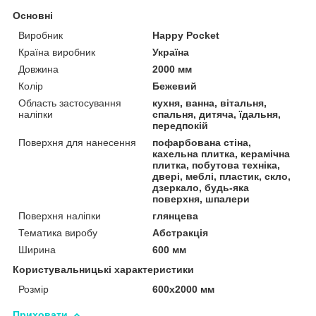
Основні
Виробник
Happy Pocket
Країна виробник
Україна
Довжина
2000 мм
Колір
Бежевий
Область застосування
кухня, ванна, вітальня,
наліпки
спальня, дитяча, їдальня,
передпокій
Поверхня для нанесення
пофарбована стіна,
кахельна плитка, керамічна
плитка, побутова техніка,
двері, меблі, пластик, скло,
дзеркало, будь-яка
поверхня, шпалери
Поверхня наліпки
глянцева
Тематика виробу
Абстракція
Ширина
600 мм
Користувальницькі характеристики
Розмір
600х2000 мм
Приховати