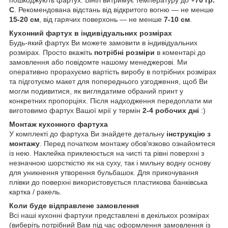
пошкоджують фартух. Вініл витримує температуру до
+70 гр.
С
. Рекомендована відстань від відкритого вогню — не менше
15-20 см
, від гарячих поверхонь — не менше
7-10 см
.
Кухонний фартух в індивідуальних розмірах
Будь-який фартух Ви можете замовити в індивідуальних
розмірах. Просто вкажіть
потрібні розміри
в коментарі до
замовлення або повідомте нашому менеджерові. Ми
оперативно прорахуємо вартість виробу в потрібних розмірах
та підготуємо макет для попереднього узгодження, щоб Ви
могли подивитися, як виглядатиме обраний принт у
конкретних пропорціях. Після надходження передоплати ми
виготовимо фартух Вашої мрії у термін
2-4 робочих дні
:)
Монтаж кухонного фартуха
У комплекті до фартуха Ви знайдете детальну
інструкцію з
монтажу
. Перед початком монтажу обов'язково ознайомтеся
із нею. Наклейка приклеюється на чисті та рівні поверхні з
незначною шорсткістю як на суху, так і мильну водну основу
для уникнення утворення бульбашок. Для прикочування
плівки до поверхні використовується пластикова банківська
картка / ракель.
Коли буде відправлене замовлення
Всі наші кухонні фартухи представлені в декількох розмірах
(виберіть потрібний Вам під час оформлення замовлення із