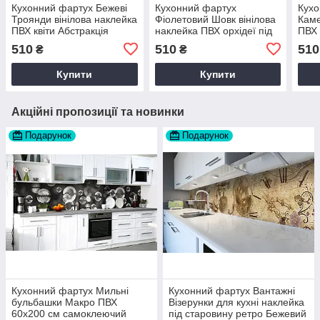
Кухонний фартух Бежеві
Кухонний фартух
Кухо
Троянди вінілова наклейка
Фіолетовий Шовк вінілова
Каме
ПВХ квіти Абстракція
наклейка ПВХ орхідеї під
ПВХ 
60х200 см Happy Pocket
тканину квіти 60х200 см
60х2
510
510
510
₴
₴
Z180842
Happy Pocket Z180846
Z18
Купити
Купити
Акційні пропозиції та новинки
Подарунок
Подарунок
Кухонний фартух Мильні
Кухонний фартух Вантажні
бульбашки Макро ПВХ
Візерунки для кухні наклейка
60х200 см самоклеючий
під старовину ретро Бежевий