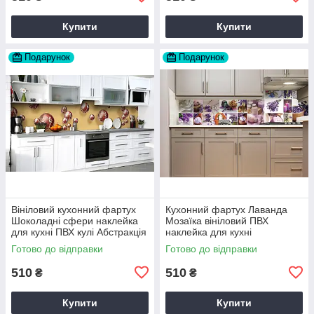
Купити
Купити
Подарунок
Подарунок
Вініловий кухонний фартух
Кухонний фартух Лаванда
Шоколадні сфери наклейка
Мозаїка вініловий ПВХ
для кухні ПВХ кулі Абстракція
наклейка для кухні
Бежевий Happy Pocket
фіолетовий 60х200 см Happy
Готово до відправки
Готово до відправки
Z181709
Pocket Z180251
510
510
₴
₴
Купити
Купити