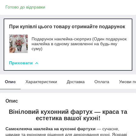
Готово до відправки
При купівлі цього товару отримайте подарунок
Подарунок наклейка-сюрприз (Один подарунок
наклейка в одному замовленні на будь-яку
суму)
Приховати
Опис
Характеристики
Доставка
Оплата
Умови п
Опис
Вініловий кухонний фартух — краса та
естетика вашої кухні!
Самоклеюча наклейка на кухонні фартухи
— сучасне,
швидке та економне рішення для декорування кухні. Яскраві