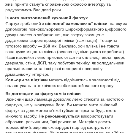
живі принти стануть справжньою окрасою інтер'єру та
радуватимуть Вас довгі роки.
Із чого виготовлений кухонний фартух
Фартух зроблений з
вінілової самоклеючої плівки
, на яку за
допомогою повнокольорового широкоформатного цифрового
друку нанесено зображення, яке зверху захищене
додатковим шаром прозорої плівки (ламінація). Товщина
готового виробу —
160 мк
. Важливо, хоч плівка і не товста,
вона дуже міцна та якісна (основа від німецького виробника).
Наші наклейки легко приклеюються на стільниці, вікна, двері,
дзеркала, стіни, ДСП, таку побутову техніку, як холодильники,
пральні машини та інші рівні непористі поверхні у
домашньому інтер'єрі.
Кольори та відтінки
можуть відрізнятись в залежності від
налаштувань та технічних особливостей вашого екрану.
Як доглядати за фартухом із плівки
Захисний шар ламінації дозволяє легко стежити за чистотою
фартуха, не ушкоджуючи його. Ви можете мити вініловий
фартух за допомогою м'якої губки/ганчірки та будь-якого
миючого засобу.
Не рекомендується
використовувати
абразиви, розчинники, їдкі речовини. Матеріал досить
термостійкий: жир від сковорідок і пар від каструль не