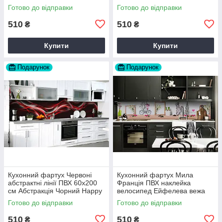
вініловий Текстура Сірий
60х200 см Happy Pocket
Готово до відправки
Готово до відправки
Happy Pocket Z183363
Z180561
510
510
₴
₴
Купити
Купити
Подарунок
Подарунок
Кухонний фартух Червоні
Кухонний фартух Мила
абстрактні лінії ПВХ 60х200
Франція ПВХ наклейка
см Абстракція Чорний Happy
велосипед Ейфелева вежа
Pocket Z184164
Бежевий 60х200 см Happy
Готово до відправки
Готово до відправки
Pocket Z180806
510
510
₴
₴