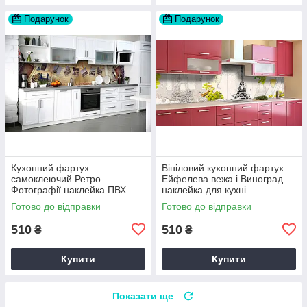
Подарунок
Подарунок
Кухонний фартух
Вініловий кухонний фартух
самоклеючий Ретро
Ейфелева вежа і Виноград
Фотографії наклейка ПВХ
наклейка для кухні
Вінтаж бежевий 60х200 см
Абстракція Сірий Happy
Готово до відправки
Готово до відправки
Happy Pocket Z180316
Pocket Z181460
510
510
₴
₴
Купити
Купити
Показати ще