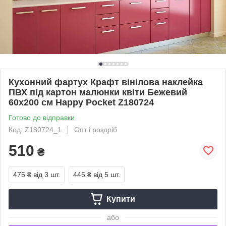
Кухонний фартух Крафт вінілова наклейка
ПВХ під картон малюнки квіти Бежевий
60х200 см Happy Pocket Z180724
Готово до відправки
Код: Z180724_1
Опт і роздріб
510
₴
475 ₴
від 3 шт.
445 ₴
від 5 шт.
Купити
або