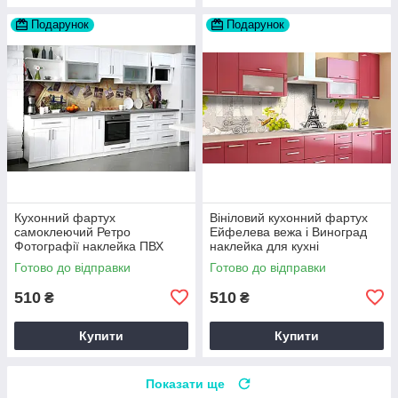
Подарунок
Подарунок
Кухонний фартух
Вініловий кухонний фартух
самоклеючий Ретро
Ейфелева вежа і Виноград
Фотографії наклейка ПВХ
наклейка для кухні
Вінтаж бежевий 60х200 см
Абстракція Сірий Happy
Готово до відправки
Готово до відправки
Happy Pocket Z180316
Pocket Z181460
510
510
₴
₴
Купити
Купити
Показати ще