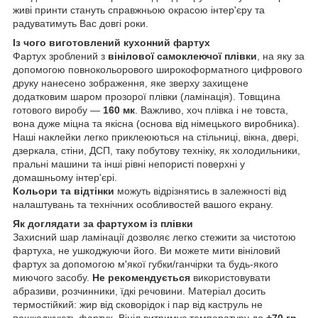
живі принти стануть справжньою окрасою інтер'єру та
радуватимуть Вас довгі роки.
Із чого виготовлений кухонний фартух
Фартух зроблений з
вінілової самоклеючої плівки
, на яку за
допомогою повнокольорового широкоформатного цифрового
друку нанесено зображення, яке зверху захищене
додатковим шаром прозорої плівки (ламінація). Товщина
готового виробу —
160 мк
. Важливо, хоч плівка і не товста,
вона дуже міцна та якісна (основа від німецького виробника).
Наші наклейки легко приклеюються на стільниці, вікна, двері,
дзеркала, стіни, ДСП, таку побутову техніку, як холодильники,
пральні машини та інші рівні непористі поверхні у
домашньому інтер'єрі.
Кольори та відтінки
можуть відрізнятись в залежності від
налаштувань та технічних особливостей вашого екрану.
Як доглядати за фартухом із плівки
Захисний шар ламінації дозволяє легко стежити за чистотою
фартуха, не ушкоджуючи його. Ви можете мити вініловий
фартух за допомогою м'якої губки/ганчірки та будь-якого
миючого засобу.
Не рекомендується
використовувати
абразиви, розчинники, їдкі речовини. Матеріал досить
термостійкий: жир від сковорідок і пар від каструль не