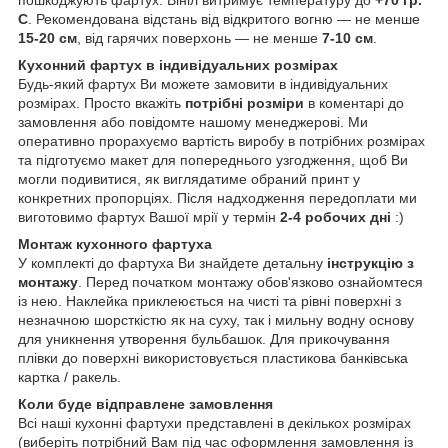
пошкоджують фартух. Вініл витримує температуру до
+70 гр.
С
. Рекомендована відстань від відкритого вогню — не менше
15-20 см
, від гарячих поверхонь — не менше
7-10 см
.
Кухонний фартух в індивідуальних розмірах
Будь-який фартух Ви можете замовити в індивідуальних
розмірах. Просто вкажіть
потрібні розміри
в коментарі до
замовлення або повідомте нашому менеджерові. Ми
оперативно прорахуємо вартість виробу в потрібних розмірах
та підготуємо макет для попереднього узгодження, щоб Ви
могли подивитися, як виглядатиме обраний принт у
конкретних пропорціях. Після надходження передоплати ми
виготовимо фартух Вашої мрії у термін
2-4 робочих дні
:)
Монтаж кухонного фартуха
У комплекті до фартуха Ви знайдете детальну
інструкцію з
монтажу
. Перед початком монтажу обов'язково ознайомтеся
із нею. Наклейка приклеюється на чисті та рівні поверхні з
незначною шорсткістю як на суху, так і мильну водну основу
для уникнення утворення бульбашок. Для прикочування
плівки до поверхні використовується пластикова банківська
картка / ракель.
Коли буде відправлене замовлення
Всі наші кухонні фартухи представлені в декількох розмірах
(виберіть потрібний Вам під час оформлення замовлення із