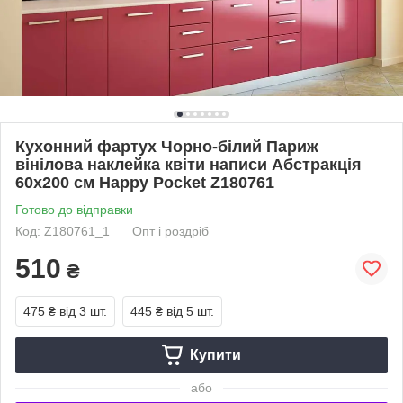
Кухонний фартух Чорно-білий Париж
вінілова наклейка квіти написи Абстракція
60х200 см Happy Pocket Z180761
Готово до відправки
Код: Z180761_1
Опт і роздріб
510
₴
475 ₴
від 3 шт.
445 ₴
від 5 шт.
Купити
або