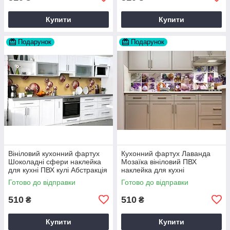
Купити
Купити
Подарунок
Подарунок
Вініловий кухонний фартух
Кухонний фартух Лаванда
Шоколадні сфери наклейка
Мозаїка вініловий ПВХ
для кухні ПВХ кулі Абстракція
наклейка для кухні
Бежевий Happy Pocket
фіолетовий 60х200 см Happy
Готово до відправки
Готово до відправки
Z181709
Pocket Z180251
510
510
₴
₴
Купити
Купити