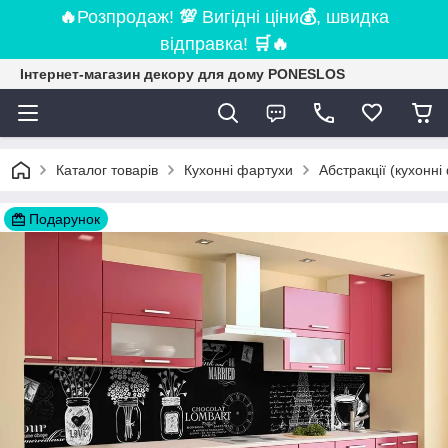
🔥
Розпродаж!
💯
Вигідні ціни
💰
, швидка
відправка!
🛒
🔥
Інтернет-магазин декору для дому PONESLOS
Каталог товарів
Кухонні фартухи
Абстракції (кухонні
Подарунок