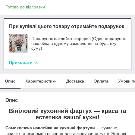
Готово до відправки
При купівлі цього товару отримайте подарунок
Подарунок наклейка-сюрприз (Один подарунок
наклейка в одному замовленні на будь-яку
суму)
Приховати
Опис
Характеристики
Доставка
Оплата
Умови п
Опис
Вініловий кухонний фартух — краса та
естетика вашої кухні!
Самоклеюча наклейка на кухонні фартухи
— сучасне,
швидке та економне рішення для декорування кухні. Яскраві