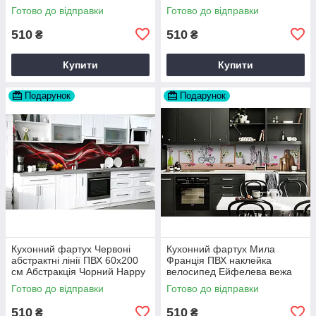
вініловий Текстура Сірий
60х200 см Happy Pocket
Готово до відправки
Готово до відправки
Happy Pocket Z183363
Z180561
510
510
₴
₴
Купити
Купити
Подарунок
Подарунок
Кухонний фартух Червоні
Кухонний фартух Мила
абстрактні лінії ПВХ 60х200
Франція ПВХ наклейка
см Абстракція Чорний Happy
велосипед Ейфелева вежа
Pocket Z184164
Бежевий 60х200 см Happy
Готово до відправки
Готово до відправки
Pocket Z180806
510
510
₴
₴