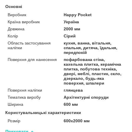
Основні
Виробник
Happy Pocket
Країна виробник
Україна
Довжина
2000 мм
Колір
Сірий
Область застосування
кухня, ванна, вітальня,
наліпки
спальня, дитяча, їдальня,
передпокій
Поверхня для нанесення
пофарбована стіна,
кахельна плитка, керамічна
плитка, побутова техніка,
двері, меблі, пластик, скло,
дзеркало, будь-яка
поверхня, шпалери
Поверхня наліпки
глянцева
Тематика виробу
Архітектурні споруди
Ширина
600 мм
Користувальницькі характеристики
Розмір
600х2000 мм
Приховати