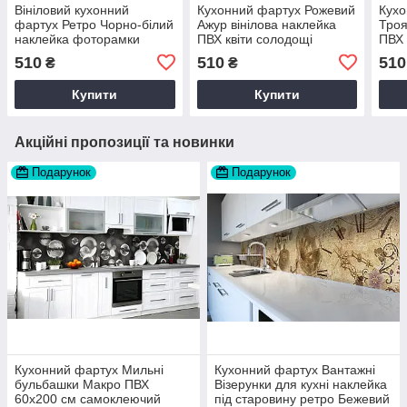
Вініловий кухонний
Кухонний фартух Рожевий
Кухо
фартух Ретро Чорно-білий
Ажур вінілова наклейка
Троя
наклейка фоторамки
ПВХ квіти солодощі
ПВХ 
Абстракція Сірий 60х200
Абстракція 60х200 см
60х2
510
510
510
₴
₴
см Happy Pocket Z180401
Happy Pocket Z180727
Z18
Купити
Купити
Акційні пропозиції та новинки
Подарунок
Подарунок
Кухонний фартух Мильні
Кухонний фартух Вантажні
бульбашки Макро ПВХ
Візерунки для кухні наклейка
60х200 см самоклеючий
під старовину ретро Бежевий