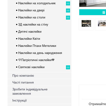
Наклейки на холодильник
Наклейки на двері
Наклейки на столи
3Д наклейки на стіну
Дитячі наклейки
Наклейки Квіти
Наклейки Птахи Метелики
Наклейки на день народження
💛Патріотичні наклейки💙
Святкові наклейки
Про компанію
Часті питання
Зробити індивідуальне
замовлення
Інструкції
Отримайте 