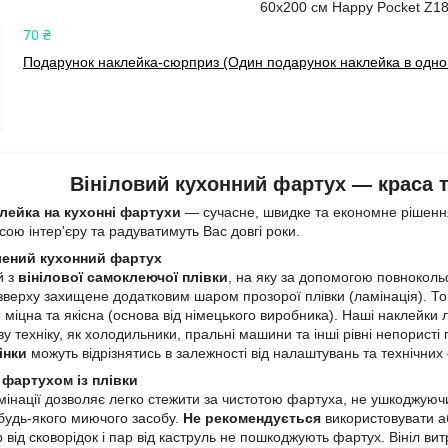
60х200 см Happy Pocket Z1
70 ₴
Подарунок наклейка-сюрприз (Один подарунок наклейка в одном
Вініловий кухонний фартух — краса та
лейка на кухонні фартухи
— сучасне, швидке та економне рішення
ою інтер'єру та радуватимуть Вас довгі роки.
лений кухонний фартух
й з
вінілової самоклеючої плівки
, на яку за допомогою повнокол
зверху захищене додатковим шаром прозорої плівки (ламінація). 
 міцна та якісна (основа від німецького виробника). Наші наклейки л
у техніку, як холодильники, пральні машини та інші рівні непористі
інки
можуть відрізнятись в залежності від налаштувань та технічних
 фартухом із плівки
інації дозволяє легко стежити за чистотою фартуха, не ушкоджуючи
 будь-якого миючого засобу.
Не рекомендується
використовувати аб
р від сковорідок і пар від каструль не пошкоджують фартух. Вініл в