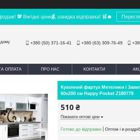
родаж!
💯
Вигідні ціни
💰
, швидка відправка!
🛒
🔥
Перегл
 дому
+380 (50) 371-16-41
+380 (63) 309-76-49
+38
ТА ОПЛАТА
ПРО НАС
КОНТАКТИ
АКЦ
Кухонний фартух Метелики і Зави
60х200 см Happy Pocket Z180779
510 ₴
Показати оптові ціни
Готово до відправки
Оптом і в роздрі