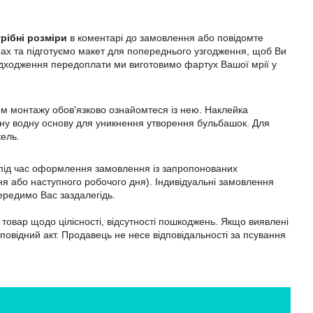
рібні розміри
в коментарі до замовлення або повідомте
ах та підготуємо макет для попереднього узгодження, щоб Ви
адходження передоплати ми виготовимо фартух Вашої мрії у
ом монтажу обов'язково ознайомтеся із нею. Наклейка
ильну водну основу для уникнення утворення бульбашок. Для
кель.
м під час оформлення замовлення із запропонованих
я або наступного робочого дня). Індивідуальні замовлення
ередимо Вас заздалегідь.
товар щодо цілісності, відсутності пошкоджень. Якщо виявлені
дповідний акт. Продавець не несе відповідальності за псування