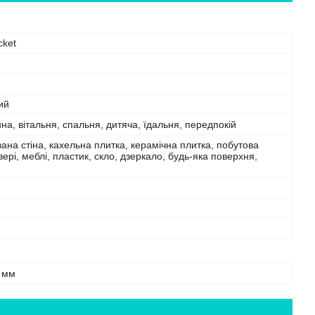
cket
ий
нна, вітальня, спальня, дитяча, їдальня, передпокій
на стіна, кахельна плитка, керамічна плитка, побутова
двері, меблі, пластик, скло, дзеркало, будь-яка поверхня,
 мм