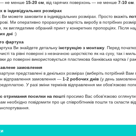
ю — не менше
15-20 см
, від гарячих поверхонь — не менше
7-10 см
.
х в індивідуальних розмірах
 Ви можете замовити в індивідуальних розмірах. Просто вкажіть
пот
ві. Ми оперативно прорахуємо вартість виробу в потрібних розмір
, як виглядатиме обраний принт у конкретних пропорціях. Після н
их дні
:)
го фартуха
артуха Ви знайдете детальну
інструкцію з монтажу
. Перед початк
чисті та рівні поверхні з незначною шорсткістю як на суху, так і м
ки до поверхні використовується пластикова банківська картка / ра
равлене замовлення
 фартухи представлені в декількох розмірах (виберіть потрібний Ва
мін відправлення замовлення —
1-2 робочих днів
(у день замовленн
едоплатою. У разі зміни термінів відправлення ми обов'язково поп
ас отримання посилки на пошті
просимо Вас обов'язково оглянути 
Вам необхідно повідомити про це співробітників пошти та скласти ві
ранспортування.
ки