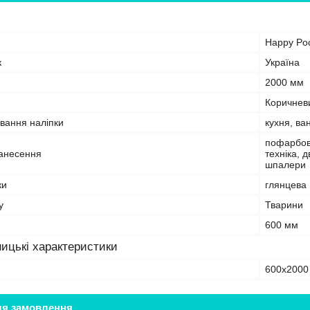
Happy Po
к
Україна
2000 мм
Коричнев
вання наліпки
кухня, ва
пофарбова
анесення
техніка, 
шпалери
ки
глянцева
у
Тварини
600 мм
ицькі характеристики
600х2000
ля замовлення