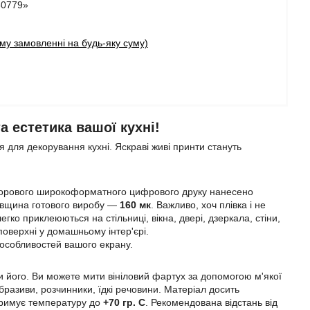
80779»
у замовленні на будь-яку суму)
 естетика вашої кухні!
 для декорування кухні. Яскраві живі принти стануть
ьорового широкоформатного цифрового друку нанесено
Товщина готового виробу —
160 мк
. Важливо, хоч плівка і не
егко приклеюються на стільниці, вікна, двері, дзеркала, стіни,
 поверхні у домашньому інтер'єрі.
 особливостей вашого екрану.
 його. Ви можете мити вініловий фартух за допомогою м'якої
разиви, розчинники, їдкі речовини. Матеріал досить
итримує температуру до
+70 гр. С
. Рекомендована відстань від