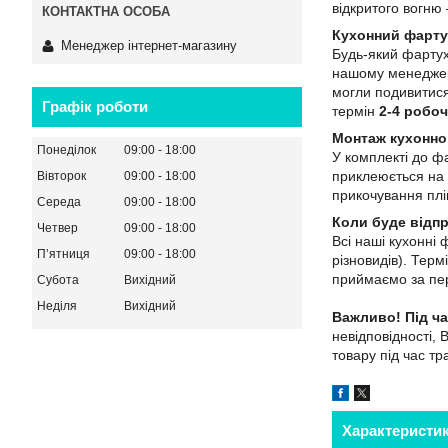
відкритого вогн
Кухонний фарту
Менеджер інтернет-магазину
Будь-який фартух
нашому менеджеро
могли подивитися
Графік роботи
термін
2-4 робоч
Монтаж кухонно
Понеділок
09:00
18:00
У комплекті до ф
приклеюється на 
Вівторок
09:00
18:00
прикочування плів
Середа
09:00
18:00
Коли буде відп
Четвер
09:00
18:00
Всі наші кухонні
Пʼятниця
09:00
18:00
різновидів). Тер
приймаємо за пер
Субота
Вихідний
Неділя
Вихідний
Важливо!
Під ч
невідповідності, 
товару під час т
Характеристи