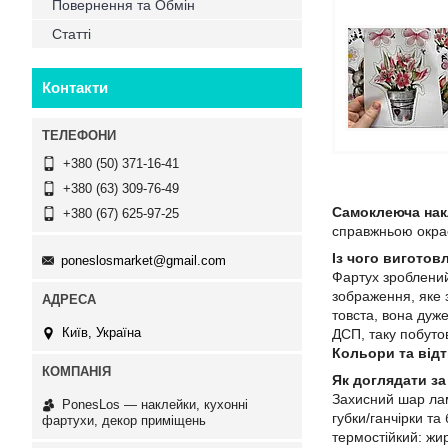
Повернення та Обмін
Статті
Контакти
+380 (50) 371-16-41
+380 (63) 309-76-49
Самоклеюча нак
+380 (67) 625-97-25
справжньою окрас
Із чого виготов
poneslosmarket@gmail.com
Фартух зроблени
зображення, яке 
товста, вона дуже
Київ, Україна
ДСП, таку побутов
Кольори та відт
Як доглядати за
Захисний шар лам
PonesLos ― наклейки, кухонні
губки/ганчірки та
фартухи, декор приміщень
термостійкий: жи