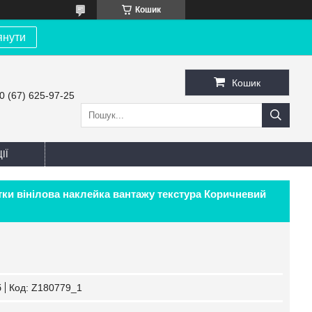
Кошик
янути
Кошик
0 (67) 625-97-25
ІЇ
тки вінілова наклейка вантажу текстура Коричневий
б
Код:
Z180779_1