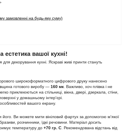
»
у замовленні на будь-яку суму)
 естетика вашої кухні!
 для декорування кухні. Яскраві живі принти стануть
ьорового широкоформатного цифрового друку нанесено
Товщина готового виробу —
160 мк
. Важливо, хоч плівка і не
егко приклеюються на стільниці, вікна, двері, дзеркала, стіни,
 поверхні у домашньому інтер'єрі.
 особливостей вашого екрану.
 його. Ви можете мити вініловий фартух за допомогою м'якої
разиви, розчинники, їдкі речовини. Матеріал досить
итримує температуру до
+70 гр. С
. Рекомендована відстань від