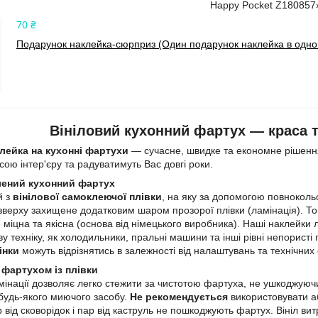
Happy Pocket Z180857
70 ₴
Подарунок наклейка-сюрприз (Один подарунок наклейка в одном
Вініловий кухонний фартух — краса та
лейка на кухонні фартухи
— сучасне, швидке та економне рішення
ою інтер'єру та радуватимуть Вас довгі роки.
лений кухонний фартух
й з
вінілової самоклеючої плівки
, на яку за допомогою повнокол
зверху захищене додатковим шаром прозорої плівки (ламінація). 
 міцна та якісна (основа від німецького виробника). Наші наклейки л
у техніку, як холодильники, пральні машини та інші рівні непористі
інки
можуть відрізнятись в залежності від налаштувань та технічних
 фартухом із плівки
інації дозволяє легко стежити за чистотою фартуха, не ушкоджуючи
 будь-якого миючого засобу.
Не рекомендується
використовувати аб
р від сковорідок і пар від каструль не пошкоджують фартух. Вініл в