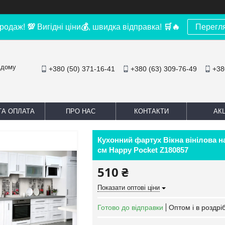
родаж!
💯
Вигідні ціни
💰
, швидка відправка!
🛒
🔥
Перегл
 дому
+380 (50) 371-16-41
+380 (63) 309-76-49
+38
ТА ОПЛАТА
ПРО НАС
КОНТАКТИ
АКЦ
Кухонний фартух Вікна вінілова н
см Happy Pocket Z180857
510 ₴
Показати оптові ціни
Готово до відправки
Оптом і в роздрі