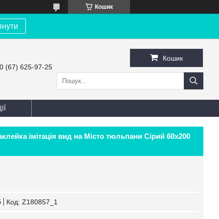
Кошик
янути
Кошик
0 (67) 625-97-25
ІЇ
аклейка імітація вид на Місто тюльпани Сірий 60х200
б
Код:
Z180857_1