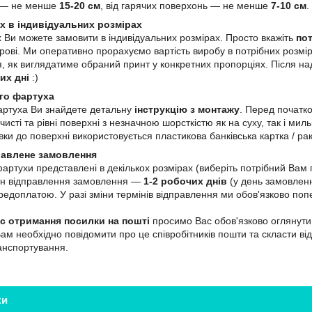
ю — не менше
15-20 см
, від гарячих поверхонь — не менше
7-10 см
.
х в індивідуальних розмірах
 Ви можете замовити в індивідуальних розмірах. Просто вкажіть
пот
ві. Ми оперативно прорахуємо вартість виробу в потрібних розмір
, як виглядатиме обраний принт у конкретних пропорціях. Після н
их дні
:)
го фартуха
артуха Ви знайдете детальну
інструкцію з монтажу
. Перед початк
чисті та рівні поверхні з незначною шорсткістю як на суху, так і м
ки до поверхні використовується пластикова банківська картка / ра
равлене замовлення
 фартухи представлені в декількох розмірах (виберіть потрібний Ва
мін відправлення замовлення —
1-2 робочих днів
(у день замовленн
едоплатою. У разі зміни термінів відправлення ми обов'язково поп
ас отримання посилки на пошті
просимо Вас обов'язково оглянути 
Вам необхідно повідомити про це співробітників пошти та скласти ві
ранспортування.
ки