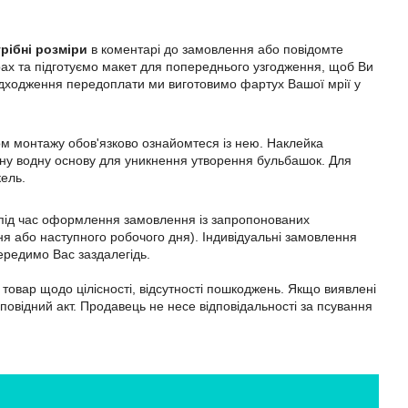
рібні розміри
в коментарі до замовлення або повідомте
ах та підготуємо макет для попереднього узгодження, щоб Ви
адходження передоплати ми виготовимо фартух Вашої мрії у
ом монтажу обов'язково ознайомтеся із нею. Наклейка
ильну водну основу для уникнення утворення бульбашок. Для
кель.
м під час оформлення замовлення із запропонованих
я або наступного робочого дня). Індивідуальні замовлення
ередимо Вас заздалегідь.
товар щодо цілісності, відсутності пошкоджень. Якщо виявлені
дповідний акт. Продавець не несе відповідальності за псування