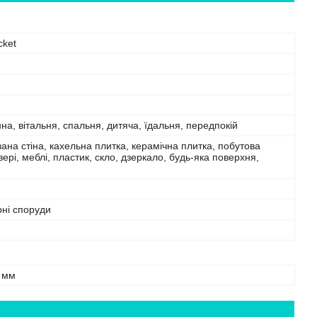
cket
нна, вітальня, спальня, дитяча, їдальня, передпокій
на стіна, кахельна плитка, керамічна плитка, побутова
двері, меблі, пластик, скло, дзеркало, будь-яка поверхня,
рні споруди
 мм