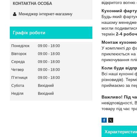
відкритого вогн
Кухонний фарту
Менеджер інтернет-магазину
Будь-який фартух
нашому менеджеро
могли подивитися
Графік роботи
термін
2-4 робоч
Монтаж кухонно
Понеділок
09:00
18:00
У комплекті до ф
приклеюється на 
Вівторок
09:00
18:00
прикочування плів
Середа
09:00
18:00
Коли буде відп
Четвер
09:00
18:00
Всі наші кухонні
Пʼятниця
09:00
18:00
різновидів). Тер
приймаємо за пер
Субота
Вихідний
Неділя
Вихідний
Важливо!
Під ч
невідповідності, 
товару під час т
Характеристи