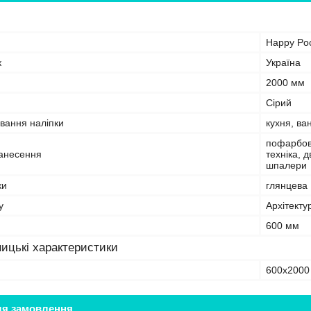
Happy Po
к
Україна
2000 мм
Сірий
вання наліпки
кухня, ва
пофарбова
анесення
техніка, 
шпалери
ки
глянцева
у
Архітекту
600 мм
ицькі характеристики
600х2000
ля замовлення