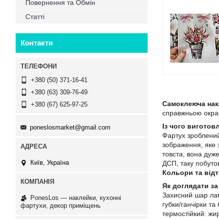
Повернення та Обмін
Статті
Контакти
+380 (50) 371-16-41
+380 (63) 309-76-49
Самоклеюча нак
+380 (67) 625-97-25
справжньою окрас
Із чого виготов
poneslosmarket@gmail.com
Фартух зроблени
зображення, яке 
товста, вона дуже
Київ, Україна
ДСП, таку побутов
Кольори та відт
Як доглядати за
Захисний шар лам
PonesLos ― наклейки, кухонні
губки/ганчірки та
фартухи, декор приміщень
термостійкий: жи