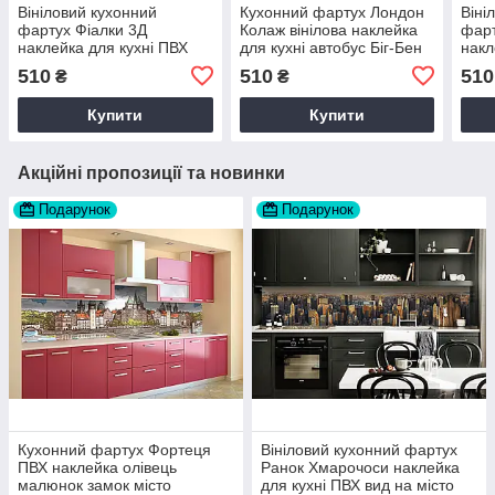
Вініловий кухонний
Кухонний фартух Лондон
Віні
фартух Фіалки 3Д
Колаж вінілова наклейка
фарт
наклейка для кухні ПВХ
для кухні автобус Біг-Бен
накл
архітектура Квіти Сірий
Місто Сірий Happy Pocket
Лонд
510
510
510
₴
₴
Happy Pocket Z181788
Z181333
Беже
Z18
Купити
Купити
Акційні пропозиції та новинки
Подарунок
Подарунок
Кухонний фартух Фортеця
Вініловий кухонний фартух
ПВХ наклейка олівець
Ранок Хмарочоси наклейка
малюнок замок місто
для кухні ПВХ вид на місто