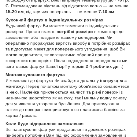
пошкоджують фартух. Вініл витримує температуру до
+70 гр.
С
. Рекомендована відстань від відкритого вогню — не менше
15-20 см
, від гарячих поверхонь — не менше
7-10 см
.
Кухонний фартух в індивідуальних розмірах
Будь-який фартух Ви можете замовити в індивідуальних
розмірах. Просто вкажіть
потрібні розміри
в коментарі до
замовлення або повідомте нашому менеджерові. Ми
оперативно прорахуємо вартість виробу в потрібних розмірах
та підготуємо макет для попереднього узгодження, щоб Ви
могли подивитися, як виглядатиме обраний принт у
конкретних пропорціях. Після надходження передоплати ми
виготовимо фартух Вашої мрії у термін
2-4 робочих дні
:)
Монтаж кухонного фартуха
У комплекті до фартуха Ви знайдете детальну
інструкцію з
монтажу
. Перед початком монтажу обов'язково ознайомтеся
із нею. Наклейка приклеюється на чисті та рівні поверхні з
незначною шорсткістю як на суху, так і мильну водну основу
для уникнення утворення бульбашок. Для прикочування
плівки до поверхні використовується пластикова банківська
картка / ракель.
Коли буде відправлене замовлення
Всі наші кухонні фартухи представлені в декількох розмірах
(виберіть потрібний Вам під час оформлення замовлення із