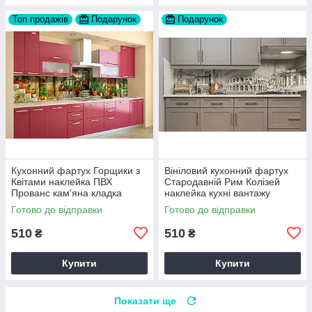
Топ продажів
Подарунок
Подарунок
Кухонний фартух Горщики з
Вініловий кухонний фартух
Квітами наклейка ПВХ
Стародавній Рим Колізей
Прованс кам'яна кладка
наклейка кухні вантажу
Бежевий 60х200 см Happy
Архітектура Happy Pocket
Готово до відправки
Готово до відправки
Pocket Z180578
Z181720
510
510
₴
₴
Купити
Купити
Показати ще