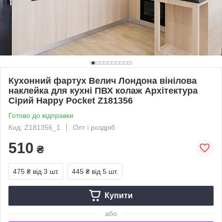
Кухонний фартух Велич Лондона вінілова
наклейка для кухні ПВХ колаж Архітектура
Сірий Happy Pocket Z181356
Готово до відправки
Код: Z181356_1
Опт і роздріб
510
₴
475 ₴
від 3 шт.
445 ₴
від 5 шт.
Купити
або