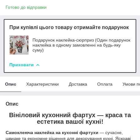
Готово до відправки
При купівлі цього товару отримайте подарунок
Подарунок наклейка-сюрприз (Один подарунок
наклейка в одному замовленні на будь-яку
суму)
Приховати
Опис
Характеристики
Доставка
Оплата
Умови п
Опис
Вініловий кухонний фартух — краса та
естетика вашої кухні!
Самоклеюча наклейка на кухонні фартухи
— сучасне,
швидке та економне рішення для декорування кухні. Яскраві