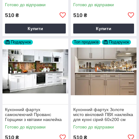
Коричневий 60х200 см Happy
Коричневий Happy Pocket
Готово до відправки
Готово до відправки
Pocket Z180802
Z181457
510
510
₴
₴
Купити
Купити
Подарунок
Топ продажів
Подарунок
Кухонний фартух
Кухонний фартух Золоте
самоклеючий Прованс
місто вініловий ПВХ наклейка
Горщики з квітами наклейка
для кухні сірий 60х200 см
ПВХ вулиці 60х200 см Happy
Happy Pocket Z180247
Готово до відправки
Готово до відправки
Pocket Z180305
510
510
₴
₴