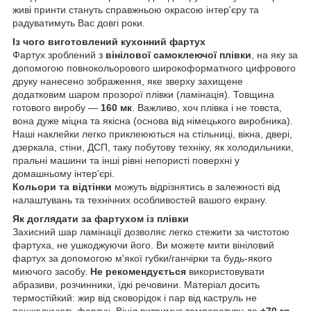
живі принти стануть справжньою окрасою інтер'єру та
радуватимуть Вас довгі роки.
Із чого виготовлений кухонний фартух
Фартух зроблений з
вінілової самоклеючої плівки
, на яку за
допомогою повнокольорового широкоформатного цифрового
друку нанесено зображення, яке зверху захищене
додатковим шаром прозорої плівки (ламінація). Товщина
готового виробу —
160 мк
. Важливо, хоч плівка і не товста,
вона дуже міцна та якісна (основа від німецького виробника).
Наші наклейки легко приклеюються на стільниці, вікна, двері,
дзеркала, стіни, ДСП, таку побутову техніку, як холодильники,
пральні машини та інші рівні непористі поверхні у
домашньому інтер'єрі.
Кольори та відтінки
можуть відрізнятись в залежності від
налаштувань та технічних особливостей вашого екрану.
Як доглядати за фартухом із плівки
Захисний шар ламінації дозволяє легко стежити за чистотою
фартуха, не ушкоджуючи його. Ви можете мити вініловий
фартух за допомогою м'якої губки/ганчірки та будь-якого
миючого засобу.
Не рекомендується
використовувати
абразиви, розчинники, їдкі речовини. Матеріал досить
термостійкий: жир від сковорідок і пар від каструль не