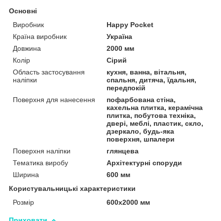
Основні
Виробник
Happy Pocket
Країна виробник
Україна
Довжина
2000 мм
Колір
Сірий
Область застосування
кухня, ванна, вітальня,
наліпки
спальня, дитяча, їдальня,
передпокій
Поверхня для нанесення
пофарбована стіна,
кахельна плитка, керамічна
плитка, побутова техніка,
двері, меблі, пластик, скло,
дзеркало, будь-яка
поверхня, шпалери
Поверхня наліпки
глянцева
Тематика виробу
Архітектурні споруди
Ширина
600 мм
Користувальницькі характеристики
Розмір
600х2000 мм
Приховати