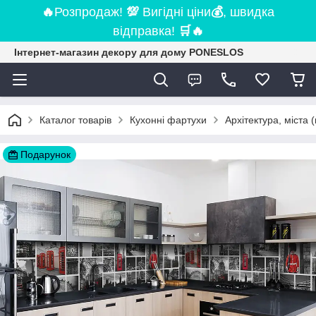
🔥
Розпродаж!
💯
Вигідні ціни
💰
, швидка
відправка!
🛒
🔥
Інтернет-магазин декору для дому PONESLOS
Каталог товарів
Кухонні фартухи
Архітектура, міста 
Подарунок