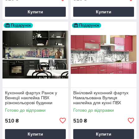
Купити
Купити
Подарунок
Подарунок
Кухонний фартух Ранок у
Вініловий кухонний фартух
Венеції наклейка ПВХ
Намальована Вулиця
різнокольорові будинки
наклейка для кухні ПВХ
канали Блакитний Happy
Архітектура Сірий Happy
Готово до відправки
Готово до відправки
Pocket Z180576
Pocket Z181715
510
510
₴
₴
Купити
Купити