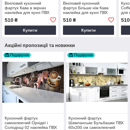
Вініловий кухонний
Вініловий кухонний
Кухо
фартух Кава в зернах
фартух Більше ніж Кава
Coff
наклейка для кухні ПВХ
наклейка для кухні ПВХ
для 
чашка Напої Бежевий
зерна Напої Бежевий
Напо
510
510
510
₴
₴
Happy Pocket Z181764
Happy Pocket Z181862
Pock
Купити
Купити
Акційні пропозиції та новинки
Подарунок
Подарунок
Кухонний фартух
Кухонний фартух
самоклеючий Орхідеї і
Шампанське Бульбашки ПВХ
Солодощі 02 наклейка ПВХ
60х200 см самоклеючий