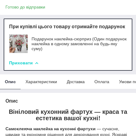
Готово до відправки
При купівлі цього товару отримайте подарунок
Подарунок наклейка-сюрприз (Один подарунок
наклейка в одному замовленні на будь-яку
суму)
Приховати
Опис
Характеристики
Доставка
Оплата
Умови п
Опис
Вініловий кухонний фартух — краса та
естетика вашої кухні!
Самоклеюча наклейка на кухонні фартухи
— сучасне,
швидке та економне рішення для декорування кухні. Яскраві