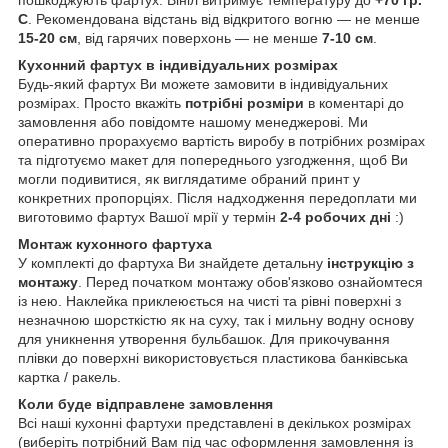
пошкоджують фартух. Вініл витримує температуру до
+70 гр.
С
. Рекомендована відстань від відкритого вогню — не менше
15-20 см
, від гарячих поверхонь — не менше
7-10 см
.
Кухонний фартух в індивідуальних розмірах
Будь-який фартух Ви можете замовити в індивідуальних
розмірах. Просто вкажіть
потрібні розміри
в коментарі до
замовлення або повідомте нашому менеджерові. Ми
оперативно прорахуємо вартість виробу в потрібних розмірах
та підготуємо макет для попереднього узгодження, щоб Ви
могли подивитися, як виглядатиме обраний принт у
конкретних пропорціях. Після надходження передоплати ми
виготовимо фартух Вашої мрії у термін
2-4 робочих дні
:)
Монтаж кухонного фартуха
У комплекті до фартуха Ви знайдете детальну
інструкцію з
монтажу
. Перед початком монтажу обов'язково ознайомтеся
із нею. Наклейка приклеюється на чисті та рівні поверхні з
незначною шорсткістю як на суху, так і мильну водну основу
для уникнення утворення бульбашок. Для прикочування
плівки до поверхні використовується пластикова банківська
картка / ракель.
Коли буде відправлене замовлення
Всі наші кухонні фартухи представлені в декількох розмірах
(виберіть потрібний Вам під час оформлення замовлення із