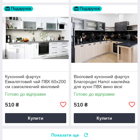
Подарунок
Подарунок
Кухонний фартух
Вініловий кухонний фартух
Евкаліптовий чай ПВХ 60х200
Благородні Напої наклейка
см самоклеючий вініловий
для кухні ПВХ вино віскі
Напої Зелений Happy Pocket
Чорний Happy Pocket
Готово до відправки
Готово до відправки
Z184473
Z181736
510
510
₴
₴
Купити
Купити
Показати ще