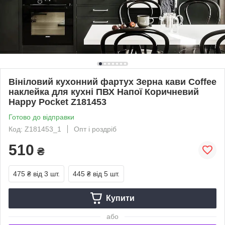
Вініловий кухонний фартух Зерна кави Coffee
наклейка для кухні ПВХ Напої Коричневий
Happy Pocket Z181453
Готово до відправки
Код: Z181453_1
Опт і роздріб
510
₴
475 ₴
від 3 шт.
445 ₴
від 5 шт.
Купити
або