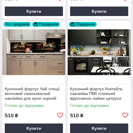
Купити
Купити
Топ продажів
Подарунок
Подарунок
Кухонний фартух Чай спеції
Кухонний фартух Коктейль
вініловий самоклеючий
наклейка ПВХ пляжний
наклейка для кухні чорний
відпочинок лайми цитруси
60х200 см Happy Pocket
Блакитний Happy Pocket
Готово до відправки
Готово до відправки
Z180259
Z180565
510
510
₴
₴
Купити
Купити