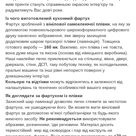
живі принти стануть справжньою окрасою інтер'єру та
радуватимуть Вас довгі роки.
Із чого виготовлений кухонний фартух
Фартух зроблений з
вінілової самоклеючої плівки
, на яку за
допомогою повнокольорового широкоформатного цифрового
друку нанесено зображення, яке зверху захищене
додатковим шаром прозорої плівки (ламінація). Товщина
готового виробу —
160 мк
. Важливо, хоч плівка і не товста,
вона дуже міцна та якісна (основа від німецького виробника).
Наші наклейки легко приклеюються на стільниці, вікна, двері,
дзеркала, стіни, ДСП, таку побутову техніку, як холодильники,
пральні машини та інші рівні непористі поверхні у
домашньому інтер'єрі.
Кольори та відтінки
можуть відрізнятись в залежності від
налаштувань та технічних особливостей вашого екрану.
Як доглядати за фартухом із плівки
Захисний шар ламінації дозволяє легко стежити за чистотою
фартуха, не ушкоджуючи його. Ви можете мити вініловий
фартух за допомогою м'якої губки/ганчірки та будь-якого
миючого засобу.
Не рекомендується
використовувати
абразиви, розчинники, їдкі речовини. Матеріал досить
термостійкий: жир від сковорідок і пар від каструль не