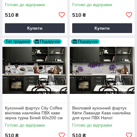
дошки кави 60х200 см Happy
вініловий Напої Бежевий
Готово до відправки
Готово до відправки
Pocket Z180319
Happy Pocket Z184398
510
510
₴
₴
Купити
Купити
Топ продажів
Подарунок
Подарунок
Кухонний фартух City Coffee
Вініловий кухонний фартух
вінілова наклейка ПВХ кави
Квіти Лаванди Кава наклейка
зерна турка Білий 60х200 см
для кухні ПВХ Напої
Happy Pocket Z180814
Фіолетовий Happy Pocket
Готово до відправки
Готово до відправки
Z181704
510
510
₴
₴