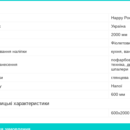
Happy Po
к
Україна
2000 мм
Фіолетов
вання наліпки
кухня, ва
пофарбова
анесення
техніка, 
шпалери
ки
глянцева
у
Напої
600 мм
ицькі характеристики
600х2000
ля замовлення