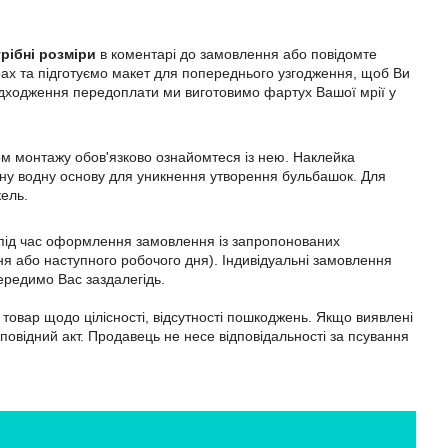
рібні розміри
в коментарі до замовлення або повідомте
ах та підготуємо макет для попереднього узгодження, щоб Ви
адходження передоплати ми виготовимо фартух Вашої мрії у
ом монтажу обов'язково ознайомтеся із нею. Наклейка
ильну водну основу для уникнення утворення бульбашок. Для
кель.
м під час оформлення замовлення із запропонованих
я або наступного робочого дня). Індивідуальні замовлення
ередимо Вас заздалегідь.
товар щодо цілісності, відсутності пошкоджень. Якщо виявлені
дповідний акт. Продавець не несе відповідальності за псування