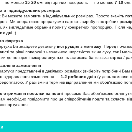
ю — не менше
15-20 см
, від гарячих поверхонь — не менше
7-10 см
.
х в індивідуальних розмірах
 Ви можете замовити в індивідуальних розмірах. Просто вкажіть
пот
ві. Ми оперативно прорахуємо вартість виробу в потрібних розмір
, як виглядатиме обраний принт у конкретних пропорціях. Після н
их дні
:)
го фартуха
артуха Ви знайдете детальну
інструкцію з монтажу
. Перед початк
чисті та рівні поверхні з незначною шорсткістю як на суху, так і м
ки до поверхні використовується пластикова банківська картка / ра
равлене замовлення
 фартухи представлені в декількох розмірах (виберіть потрібний Ва
мін відправлення замовлення —
1-2 робочих днів
(у день замовленн
едоплатою. У разі зміни термінів відправлення ми обов'язково поп
ас отримання посилки на пошті
просимо Вас обов'язково оглянути 
Вам необхідно повідомити про це співробітників пошти та скласти ві
ранспортування.
ки