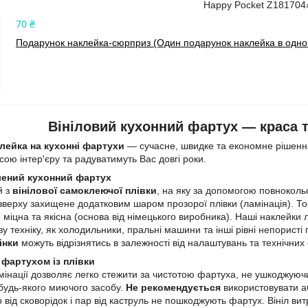
Happy Pocket Z181704
70 ₴
Подарунок наклейка-сюрприз (Один подарунок наклейка в одном
Вініловий кухонний фартух — краса та
лейка на кухонні фартухи
— сучасне, швидке та економне рішення
ою інтер'єру та радуватимуть Вас довгі роки.
лений кухонний фартух
й з
вінілової самоклеючої плівки
, на яку за допомогою повнокол
зверху захищене додатковим шаром прозорої плівки (ламінація). 
 міцна та якісна (основа від німецького виробника). Наші наклейки л
у техніку, як холодильники, пральні машини та інші рівні непористі
інки
можуть відрізнятись в залежності від налаштувань та технічних
 фартухом із плівки
інації дозволяє легко стежити за чистотою фартуха, не ушкоджуючи
 будь-якого миючого засобу.
Не рекомендується
використовувати аб
р від сковорідок і пар від каструль не пошкоджують фартух. Вініл в