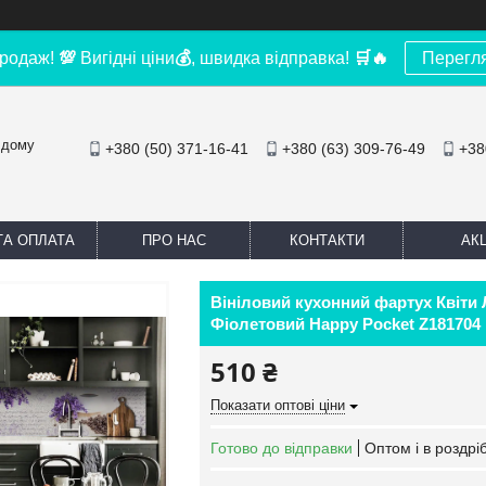
родаж!
💯
Вигідні ціни
💰
, швидка відправка!
🛒
🔥
Перегл
 дому
+380 (50) 371-16-41
+380 (63) 309-76-49
+38
ТА ОПЛАТА
ПРО НАС
КОНТАКТИ
АКЦ
Вініловий кухонний фартух Квіти 
Фіолетовий Happy Pocket Z181704
510 ₴
Показати оптові ціни
Готово до відправки
Оптом і в роздрі