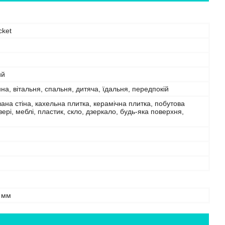
cket
ий
нна, вітальня, спальня, дитяча, їдальня, передпокій
на стіна, кахельна плитка, керамічна плитка, побутова
двері, меблі, пластик, скло, дзеркало, будь-яка поверхня,
 мм