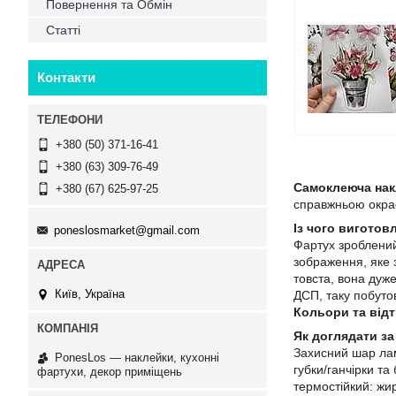
Повернення та Обмін
Статті
Контакти
+380 (50) 371-16-41
+380 (63) 309-76-49
Самоклеюча нак
+380 (67) 625-97-25
справжньою окрас
Із чого виготов
poneslosmarket@gmail.com
Фартух зроблени
зображення, яке 
товста, вона дуже
Київ, Україна
ДСП, таку побутов
Кольори та відт
Як доглядати за
Захисний шар лам
PonesLos ― наклейки, кухонні
губки/ганчірки та
фартухи, декор приміщень
термостійкий: жи