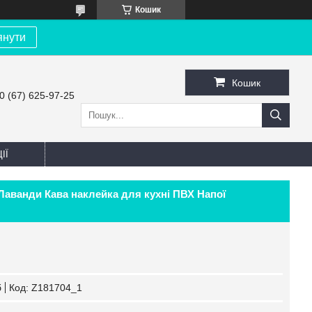
Кошик
янути
Кошик
0 (67) 625-97-25
ІЇ
Лаванди Кава наклейка для кухні ПВХ Напої
б
Код:
Z181704_1