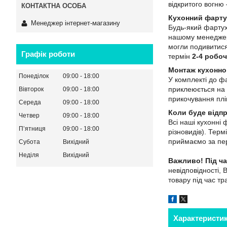
відкритого вогн
Кухонний фарту
Менеджер інтернет-магазину
Будь-який фартух
нашому менеджеро
могли подивитися
Графік роботи
термін
2-4 робоч
Монтаж кухонно
Понеділок
09:00
18:00
У комплекті до ф
приклеюється на 
Вівторок
09:00
18:00
прикочування плів
Середа
09:00
18:00
Коли буде відп
Четвер
09:00
18:00
Всі наші кухонні
Пʼятниця
09:00
18:00
різновидів). Тер
приймаємо за пер
Субота
Вихідний
Неділя
Вихідний
Важливо!
Під ч
невідповідності, 
товару під час т
Характеристи