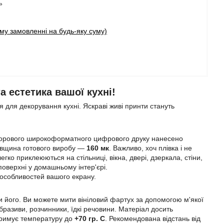
»
у замовленні на будь-яку суму)
 естетика вашої кухні!
 для декорування кухні. Яскраві живі принти стануть
ьорового широкоформатного цифрового друку нанесено
Товщина готового виробу —
160 мк
. Важливо, хоч плівка і не
егко приклеюються на стільниці, вікна, двері, дзеркала, стіни,
 поверхні у домашньому інтер'єрі.
 особливостей вашого екрану.
 його. Ви можете мити вініловий фартух за допомогою м'якої
разиви, розчинники, їдкі речовини. Матеріал досить
итримує температуру до
+70 гр. С
. Рекомендована відстань від