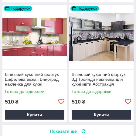
Подарунок
Подарунок
Вініловий кухонний фартух
Вініловий кухонний фартух
Ейфелева вежа і Виноград
3Д Троянди наклейка для
наклейка для кухні
кухні квіти Абстракція
Абстракція Сірий Happy
Фіолетовий Happy Pocket
Готово до відправки
Готово до відправки
Pocket Z181460
Z181462
510
510
₴
₴
Купити
Купити
Показати ще