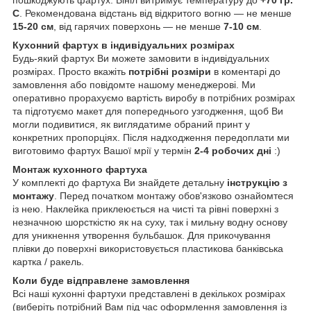
пошкоджують фартух. Вініл витримує температуру до
+70 гр.
С
. Рекомендована відстань від відкритого вогню — не менше
15-20 см
, від гарячих поверхонь — не менше
7-10 см
.
Кухонний фартух в індивідуальних розмірах
Будь-який фартух Ви можете замовити в індивідуальних
розмірах. Просто вкажіть
потрібні розміри
в коментарі до
замовлення або повідомте нашому менеджерові. Ми
оперативно прорахуємо вартість виробу в потрібних розмірах
та підготуємо макет для попереднього узгодження, щоб Ви
могли подивитися, як виглядатиме обраний принт у
конкретних пропорціях. Після надходження передоплати ми
виготовимо фартух Вашої мрії у термін
2-4 робочих дні
:)
Монтаж кухонного фартуха
У комплекті до фартуха Ви знайдете детальну
інструкцію з
монтажу
. Перед початком монтажу обов'язково ознайомтеся
із нею. Наклейка приклеюється на чисті та рівні поверхні з
незначною шорсткістю як на суху, так і мильну водну основу
для уникнення утворення бульбашок. Для прикочування
плівки до поверхні використовується пластикова банківська
картка / ракель.
Коли буде відправлене замовлення
Всі наші кухонні фартухи представлені в декількох розмірах
(виберіть потрібний Вам під час оформлення замовлення із