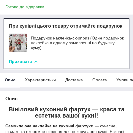
Готово до відправки
При купівлі цього товару отримайте подарунок
Подарунок наклейка-сюрприз (Один подарунок
наклейка в одному замовленні на будь-яку
суму)
Приховати
Опис
Характеристики
Доставка
Оплата
Умови п
Опис
Вініловий кухонний фартух — краса та
естетика вашої кухні!
Самоклеюча наклейка на кухонні фартухи
— сучасне,
швидке та економне рішення для декорування кухні. Яскраві