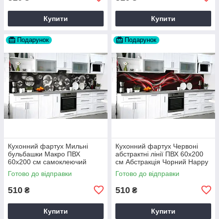
Купити
Купити
Подарунок
Подарунок
Кухонний фартух Мильні
Кухонний фартух Червоні
бульбашки Макро ПВХ
абстрактні лінії ПВХ 60х200
60х200 см самоклеючий
см Абстракція Чорний Happy
вініловий Текстура Сірий
Pocket Z184164
Готово до відправки
Готово до відправки
Happy Pocket Z183363
510
510
₴
₴
Купити
Купити