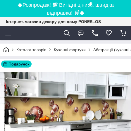
🔥
Розпродаж!
💯
Вигідні ціни
💰
, швидка
відправка!
🛒
🔥
Інтернет-магазин декору для дому PONESLOS
Каталог товарів
Кухонні фартухи
Абстракції (кухонні
Подарунок