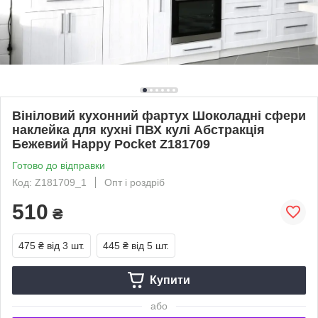
Вініловий кухонний фартух Шоколадні сфери
наклейка для кухні ПВХ кулі Абстракція
Бежевий Happy Pocket Z181709
Готово до відправки
Код: Z181709_1
Опт і роздріб
510
₴
475 ₴
від 3 шт.
445 ₴
від 5 шт.
Купити
або