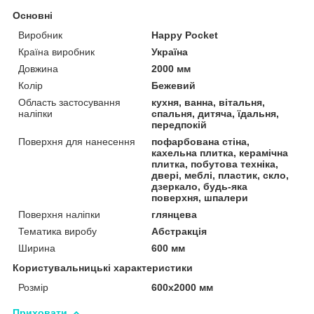
Основні
Виробник
Happy Pocket
Країна виробник
Україна
Довжина
2000 мм
Колір
Бежевий
Область застосування
кухня, ванна, вітальня,
наліпки
спальня, дитяча, їдальня,
передпокій
Поверхня для нанесення
пофарбована стіна,
кахельна плитка, керамічна
плитка, побутова техніка,
двері, меблі, пластик, скло,
дзеркало, будь-яка
поверхня, шпалери
Поверхня наліпки
глянцева
Тематика виробу
Абстракція
Ширина
600 мм
Користувальницькі характеристики
Розмір
600х2000 мм
Приховати