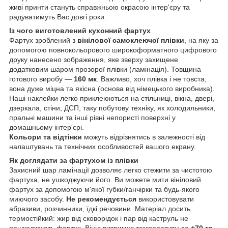
живі принти стануть справжньою окрасою інтер'єру та
радуватимуть Вас довгі роки.
Із чого виготовлений кухонний фартух
Фартух зроблений з
вінілової самоклеючої плівки
, на яку за
допомогою повнокольорового широкоформатного цифрового
друку нанесено зображення, яке зверху захищене
додатковим шаром прозорої плівки (ламінація). Товщина
готового виробу —
160 мк
. Важливо, хоч плівка і не товста,
вона дуже міцна та якісна (основа від німецького виробника).
Наші наклейки легко приклеюються на стільниці, вікна, двері,
дзеркала, стіни, ДСП, таку побутову техніку, як холодильники,
пральні машини та інші рівні непористі поверхні у
домашньому інтер'єрі.
Кольори та відтінки
можуть відрізнятись в залежності від
налаштувань та технічних особливостей вашого екрану.
Як доглядати за фартухом із плівки
Захисний шар ламінації дозволяє легко стежити за чистотою
фартуха, не ушкоджуючи його. Ви можете мити вініловий
фартух за допомогою м'якої губки/ганчірки та будь-якого
миючого засобу.
Не рекомендується
використовувати
абразиви, розчинники, їдкі речовини. Матеріал досить
термостійкий: жир від сковорідок і пар від каструль не