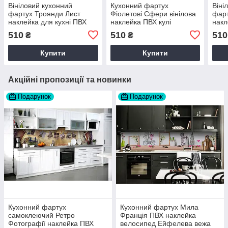
Вініловий кухонний
Кухонний фартух
Віні
фартух Троянди Лист
Фіолетові Сфери вінілова
фарт
наклейка для кухні ПВХ
наклейка ПВХ кулі
накл
Квіти Абстракція Бежевий
Абстракція 60х200 см
море
510
510
510
₴
₴
Happy Pocket Z181488
Happy Pocket Z180732
Happ
Купити
Купити
Акційні пропозиції та новинки
Подарунок
Подарунок
Кухонний фартух
Кухонний фартух Мила
самоклеючий Ретро
Франція ПВХ наклейка
Фотографії наклейка ПВХ
велосипед Ейфелева вежа