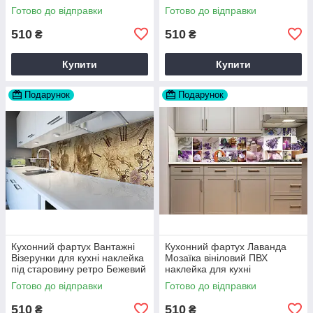
Вінтаж бежевий 60х200 см
Бежевий 60х200 см Happy
Готово до відправки
Готово до відправки
Happy Pocket Z180316
Pocket Z180806
510
510
₴
₴
Купити
Купити
Подарунок
Подарунок
Кухонний фартух Вантажні
Кухонний фартух Лаванда
Візерунки для кухні наклейка
Мозаїка вініловий ПВХ
під старовину ретро Бежевий
наклейка для кухні
60х200 см Happy Pocket
фіолетовий 60х200 см Happy
Готово до відправки
Готово до відправки
Z180561
Pocket Z180251
510
510
₴
₴