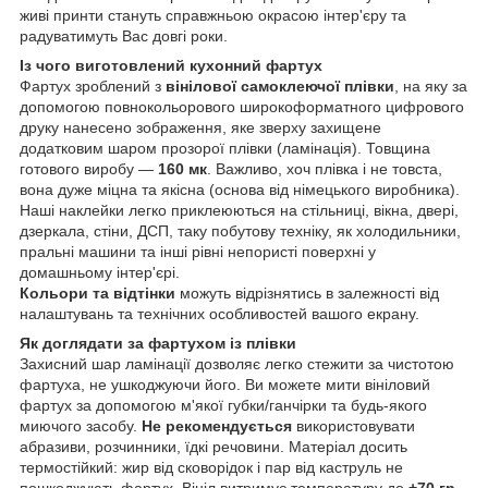
живі принти стануть справжньою окрасою інтер'єру та
радуватимуть Вас довгі роки.
Із чого виготовлений кухонний фартух
Фартух зроблений з
вінілової самоклеючої плівки
, на яку за
допомогою повнокольорового широкоформатного цифрового
друку нанесено зображення, яке зверху захищене
додатковим шаром прозорої плівки (ламінація). Товщина
готового виробу —
160 мк
. Важливо, хоч плівка і не товста,
вона дуже міцна та якісна (основа від німецького виробника).
Наші наклейки легко приклеюються на стільниці, вікна, двері,
дзеркала, стіни, ДСП, таку побутову техніку, як холодильники,
пральні машини та інші рівні непористі поверхні у
домашньому інтер'єрі.
Кольори та відтінки
можуть відрізнятись в залежності від
налаштувань та технічних особливостей вашого екрану.
Як доглядати за фартухом із плівки
Захисний шар ламінації дозволяє легко стежити за чистотою
фартуха, не ушкоджуючи його. Ви можете мити вініловий
фартух за допомогою м'якої губки/ганчірки та будь-якого
миючого засобу.
Не рекомендується
використовувати
абразиви, розчинники, їдкі речовини. Матеріал досить
термостійкий: жир від сковорідок і пар від каструль не