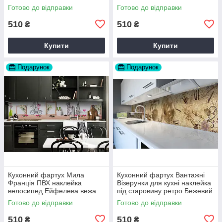
Бежевий Happy Pocket
Вінтаж бежевий 60х200 см
Готово до відправки
Готово до відправки
Z181709
Happy Pocket Z180316
510
510
₴
₴
Купити
Купити
Подарунок
Подарунок
Кухонний фартух Мила
Кухонний фартух Вантажні
Франція ПВХ наклейка
Візерунки для кухні наклейка
велосипед Ейфелева вежа
під старовину ретро Бежевий
Бежевий 60х200 см Happy
60х200 см Happy Pocket
Готово до відправки
Готово до відправки
Pocket Z180806
Z180561
510
510
₴
₴