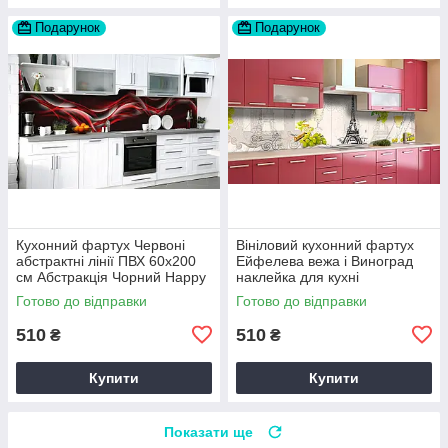
Подарунок
Подарунок
Кухонний фартух Червоні
Вініловий кухонний фартух
абстрактні лінії ПВХ 60х200
Ейфелева вежа і Виноград
см Абстракція Чорний Happy
наклейка для кухні
Pocket Z184164
Абстракція Сірий Happy
Готово до відправки
Готово до відправки
Pocket Z181460
510
510
₴
₴
Купити
Купити
Показати ще