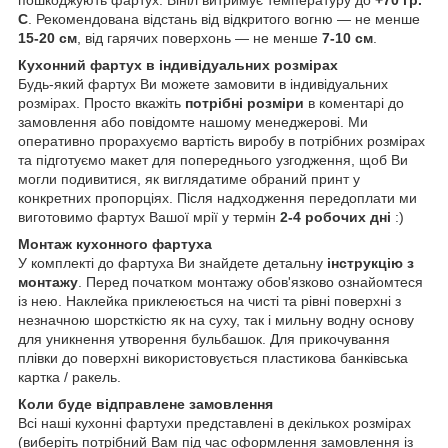
пошкоджують фартух. Вініл витримує температуру до
+70 гр.
С
. Рекомендована відстань від відкритого вогню — не менше
15-20 см
, від гарячих поверхонь — не менше
7-10 см
.
Кухонний фартух в індивідуальних розмірах
Будь-який фартух Ви можете замовити в індивідуальних
розмірах. Просто вкажіть
потрібні розміри
в коментарі до
замовлення або повідомте нашому менеджерові. Ми
оперативно прорахуємо вартість виробу в потрібних розмірах
та підготуємо макет для попереднього узгодження, щоб Ви
могли подивитися, як виглядатиме обраний принт у
конкретних пропорціях. Після надходження передоплати ми
виготовимо фартух Вашої мрії у термін
2-4 робочих дні
:)
Монтаж кухонного фартуха
У комплекті до фартуха Ви знайдете детальну
інструкцію з
монтажу
. Перед початком монтажу обов'язково ознайомтеся
із нею. Наклейка приклеюється на чисті та рівні поверхні з
незначною шорсткістю як на суху, так і мильну водну основу
для уникнення утворення бульбашок. Для прикочування
плівки до поверхні використовується пластикова банківська
картка / ракель.
Коли буде відправлене замовлення
Всі наші кухонні фартухи представлені в декількох розмірах
(виберіть потрібний Вам під час оформлення замовлення із