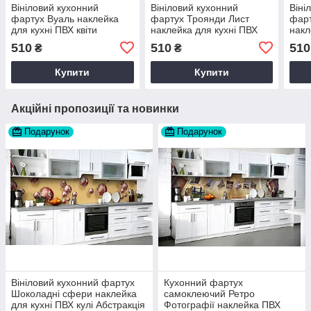
Вініловий кухонний
Вініловий кухонний
Віні
фартух Вуаль наклейка
фартух Троянди Лист
фарт
для кухні ПВХ квіти
наклейка для кухні ПВХ
накл
Абстракція Рожевий Happy
Квіти Абстракція Бежевий
абст
510
510
510
₴
₴
Pocket Z181756
Happy Pocket Z181488
Happ
Купити
Купити
Акційні пропозиції та новинки
Подарунок
Подарунок
Вініловий кухонний фартух
Кухонний фартух
Шоколадні сфери наклейка
самоклеючий Ретро
для кухні ПВХ кулі Абстракція
Фотографії наклейка ПВХ