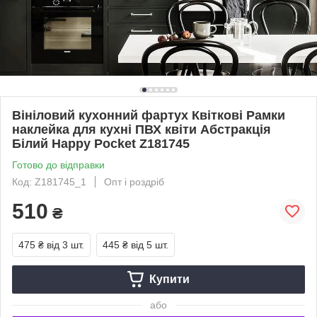
Вініловий кухонний фартух Квіткові Рамки
наклейка для кухні ПВХ квіти Абстракція
Білий Happy Pocket Z181745
Готово до відправки
Код: Z181745_1
Опт і роздріб
510
₴
475 ₴
від 3 шт.
445 ₴
від 5 шт.
Купити
або