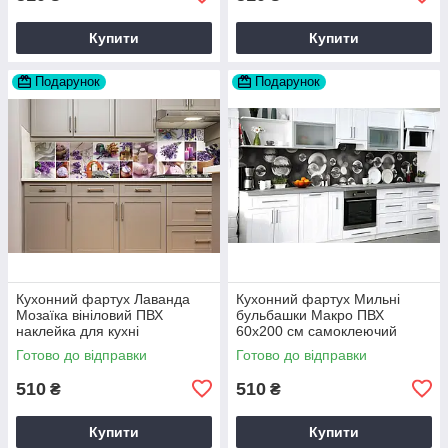
Купити
Купити
Подарунок
Подарунок
Кухонний фартух Лаванда
Кухонний фартух Мильні
Мозаїка вініловий ПВХ
бульбашки Макро ПВХ
наклейка для кухні
60х200 см самоклеючий
фіолетовий 60х200 см Happy
вініловий Текстура Сірий
Готово до відправки
Готово до відправки
Pocket Z180251
Happy Pocket Z183363
510
510
₴
₴
Купити
Купити