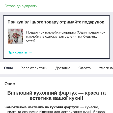
Готово до відправки
При купівлі цього товару отримайте подарунок
Подарунок наклейка-сюрприз (Один подарунок
наклейка в одному замовленні на будь-яку
суму)
Приховати
Опис
Характеристики
Доставка
Оплата
Умови п
Опис
Вініловий кухонний фартух — краса та
естетика вашої кухні!
Самоклеюча наклейка на кухонні фартухи
— сучасне,
швидке та економне рішення для декорування кухні. Яскраві