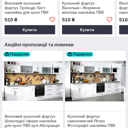
Вініловий кухонний
Кухонний фартух
Віні
фартух Троянди Лист
Васильки і Жоржини
фарт
наклейка для кухні ПВХ
вінілова наклейка ПВХ
накл
Квіти Абстракція Бежевий
квіти Фіолетовий 60х200
абст
510
510
510
₴
₴
Happy Pocket Z181488
см Happy Pocket Z180870
Pock
Купити
Купити
Акційні пропозиції та новинки
Подарунок
Подарунок
Вініловий кухонний фартух
Кухонний фартух
Шоколадні сфери наклейка
самоклеючий Ретро
для кухні ПВХ кулі Абстракція
Фотографії наклейка ПВХ