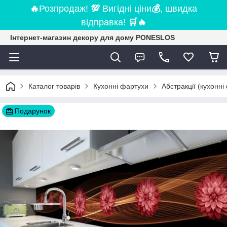
🔥
Розпродаж!
💯
Вигідні ціни
💰
, швидка
відправка!
🛒
🔥
Інтернет-магазин декору для дому PONESLOS
Каталог товарів
Кухонні фартухи
Абстракції (кухонні
Подарунок