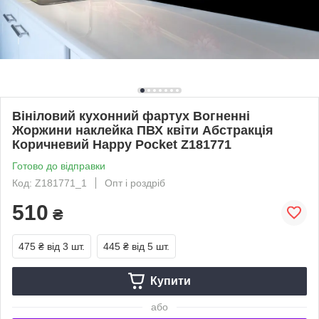
Вініловий кухонний фартух Вогненні
Жоржини наклейка ПВХ квіти Абстракція
Коричневий Happy Pocket Z181771
Готово до відправки
Код: Z181771_1
Опт і роздріб
510
₴
475 ₴
від 3 шт.
445 ₴
від 5 шт.
Купити
або