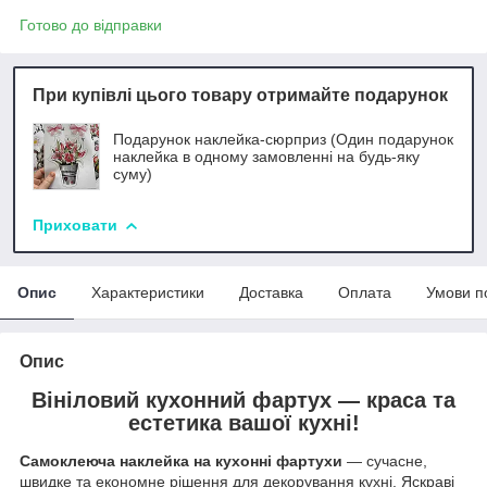
Готово до відправки
При купівлі цього товару отримайте подарунок
Подарунок наклейка-сюрприз (Один подарунок
наклейка в одному замовленні на будь-яку
суму)
Приховати
Опис
Характеристики
Доставка
Оплата
Умови п
Опис
Вініловий кухонний фартух — краса та
естетика вашої кухні!
Самоклеюча наклейка на кухонні фартухи
— сучасне,
швидке та економне рішення для декорування кухні. Яскраві