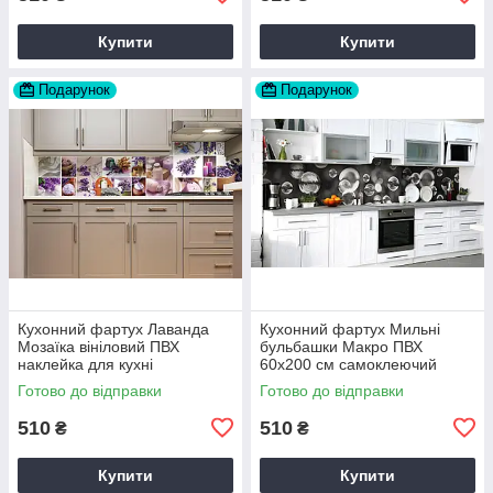
Купити
Купити
Подарунок
Подарунок
Кухонний фартух Лаванда
Кухонний фартух Мильні
Мозаїка вініловий ПВХ
бульбашки Макро ПВХ
наклейка для кухні
60х200 см самоклеючий
фіолетовий 60х200 см Happy
вініловий Текстура Сірий
Готово до відправки
Готово до відправки
Pocket Z180251
Happy Pocket Z183363
510
510
₴
₴
Купити
Купити