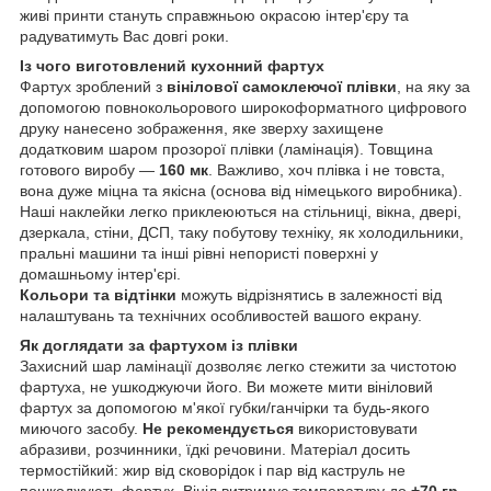
живі принти стануть справжньою окрасою інтер'єру та
радуватимуть Вас довгі роки.
Із чого виготовлений кухонний фартух
Фартух зроблений з
вінілової самоклеючої плівки
, на яку за
допомогою повнокольорового широкоформатного цифрового
друку нанесено зображення, яке зверху захищене
додатковим шаром прозорої плівки (ламінація). Товщина
готового виробу —
160 мк
. Важливо, хоч плівка і не товста,
вона дуже міцна та якісна (основа від німецького виробника).
Наші наклейки легко приклеюються на стільниці, вікна, двері,
дзеркала, стіни, ДСП, таку побутову техніку, як холодильники,
пральні машини та інші рівні непористі поверхні у
домашньому інтер'єрі.
Кольори та відтінки
можуть відрізнятись в залежності від
налаштувань та технічних особливостей вашого екрану.
Як доглядати за фартухом із плівки
Захисний шар ламінації дозволяє легко стежити за чистотою
фартуха, не ушкоджуючи його. Ви можете мити вініловий
фартух за допомогою м'якої губки/ганчірки та будь-якого
миючого засобу.
Не рекомендується
використовувати
абразиви, розчинники, їдкі речовини. Матеріал досить
термостійкий: жир від сковорідок і пар від каструль не