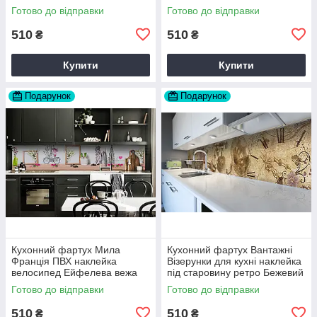
Бежевий Happy Pocket
Вінтаж бежевий 60х200 см
Готово до відправки
Готово до відправки
Z181709
Happy Pocket Z180316
510
510
₴
₴
Купити
Купити
Подарунок
Подарунок
Кухонний фартух Мила
Кухонний фартух Вантажні
Франція ПВХ наклейка
Візерунки для кухні наклейка
велосипед Ейфелева вежа
під старовину ретро Бежевий
Бежевий 60х200 см Happy
60х200 см Happy Pocket
Готово до відправки
Готово до відправки
Pocket Z180806
Z180561
510
510
₴
₴