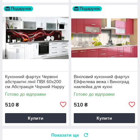
Подарунок
Подарунок
Кухонний фартух Червоні
Вініловий кухонний фартух
абстрактні лінії ПВХ 60х200
Ейфелева вежа і Виноград
см Абстракція Чорний Happy
наклейка для кухні
Pocket Z184164
Абстракція Сірий Happy
Готово до відправки
Готово до відправки
Pocket Z181460
510
510
₴
₴
Купити
Купити
Показати ще