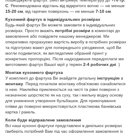
пошкоджують фартух. Вініл витримує температуру до
+70 гр.
С
. Рекомендована відстань від відкритого вогню — не менше
15-20 см
, від гарячих поверхонь — не менше
7-10 см
.
Кухонний фартух в індивідуальних розмірах
Будь-який фартух Ви можете замовити в індивідуальних
розмірах. Просто вкажіть
потрібні розміри
в коментарі до
замовлення або повідомте нашому менеджерові. Ми
оперативно прорахуємо вартість виробу в потрібних розмірах
та підготуємо макет для попереднього узгодження, щоб Ви
могли подивитися, як виглядатиме обраний принт у
конкретних пропорціях. Після надходження передоплати ми
виготовимо фартух Вашої мрії у термін
2-4 робочих дні
:)
Монтаж кухонного фартуха
У комплекті до фартуха Ви знайдете детальну
інструкцію з
монтажу
. Перед початком монтажу обов'язково ознайомтеся
із нею. Наклейка приклеюється на чисті та рівні поверхні з
незначною шорсткістю як на суху, так і мильну водну основу
для уникнення утворення бульбашок. Для прикочування
плівки до поверхні використовується пластикова банківська
картка / ракель.
Коли буде відправлене замовлення
Всі наші кухонні фартухи представлені в декількох розмірах
(виберіть потрібний Вам під час оформлення замовлення із