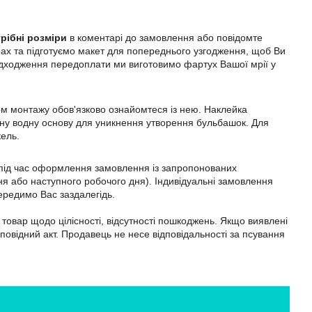
рібні розміри
в коментарі до замовлення або повідомте
ах та підготуємо макет для попереднього узгодження, щоб Ви
адходження передоплати ми виготовимо фартух Вашої мрії у
ом монтажу обов'язково ознайомтеся із нею. Наклейка
ильну водну основу для уникнення утворення бульбашок. Для
кель.
м під час оформлення замовлення із запропонованих
я або наступного робочого дня). Індивідуальні замовлення
ередимо Вас заздалегідь.
товар щодо цілісності, відсутності пошкоджень. Якщо виявлені
дповідний акт. Продавець не несе відповідальності за псування