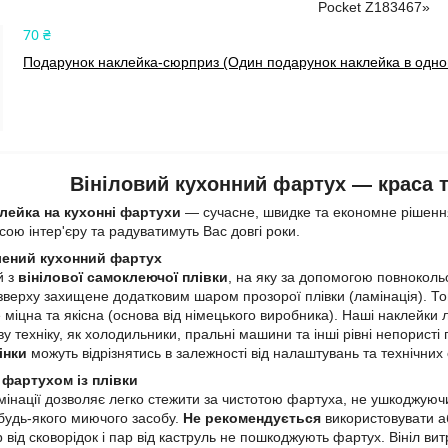
Pocket Z183467»
70 ₴
Подарунок наклейка-сюрприз (Один подарунок наклейка в одном
Вініловий кухонний фартух — краса та
лейка на кухонні фартухи
— сучасне, швидке та економне рішення
ою інтер'єру та радуватимуть Вас довгі роки.
лений кухонний фартух
й з
вінілової самоклеючої плівки
, на яку за допомогою повнокол
зверху захищене додатковим шаром прозорої плівки (ламінація). 
 міцна та якісна (основа від німецького виробника). Наші наклейки л
у техніку, як холодильники, пральні машини та інші рівні непористі
інки
можуть відрізнятись в залежності від налаштувань та технічних
 фартухом із плівки
інації дозволяє легко стежити за чистотою фартуха, не ушкоджуючи
 будь-якого миючого засобу.
Не рекомендується
використовувати аб
р від сковорідок і пар від каструль не пошкоджують фартух. Вініл в