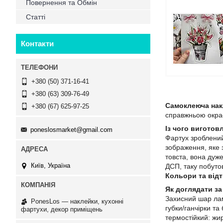
Повернення та Обмін
Статті
Контакти
+380 (50) 371-16-41
+380 (63) 309-76-49
Самоклеюча нак
+380 (67) 625-97-25
справжньою окрас
Із чого виготов
poneslosmarket@gmail.com
Фартух зроблени
зображення, яке 
товста, вона дуже
Київ, Україна
ДСП, таку побутов
Кольори та відт
Як доглядати за
Захисний шар лам
PonesLos ― наклейки, кухонні
губки/ганчірки та
фартухи, декор приміщень
термостійкий: жи