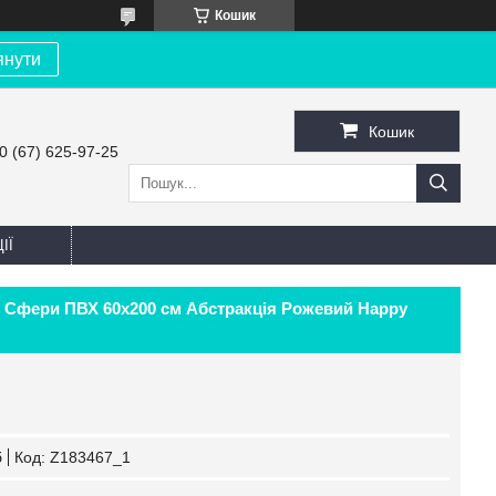
Кошик
янути
Кошик
0 (67) 625-97-25
ІЇ
і Сфери ПВХ 60х200 см Абстракція Рожевий Happy
б
Код:
Z183467_1