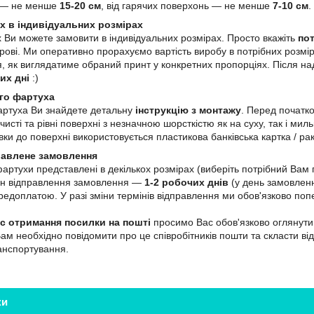
ю — не менше
15-20 см
, від гарячих поверхонь — не менше
7-10 см
.
х в індивідуальних розмірах
 Ви можете замовити в індивідуальних розмірах. Просто вкажіть
пот
ві. Ми оперативно прорахуємо вартість виробу в потрібних розмір
, як виглядатиме обраний принт у конкретних пропорціях. Після н
их дні
:)
го фартуха
артуха Ви знайдете детальну
інструкцію з монтажу
. Перед початк
чисті та рівні поверхні з незначною шорсткістю як на суху, так і м
ки до поверхні використовується пластикова банківська картка / ра
равлене замовлення
 фартухи представлені в декількох розмірах (виберіть потрібний Ва
мін відправлення замовлення —
1-2 робочих днів
(у день замовленн
едоплатою. У разі зміни термінів відправлення ми обов'язково поп
ас отримання посилки на пошті
просимо Вас обов'язково оглянути 
Вам необхідно повідомити про це співробітників пошти та скласти ві
ранспортування.
ки