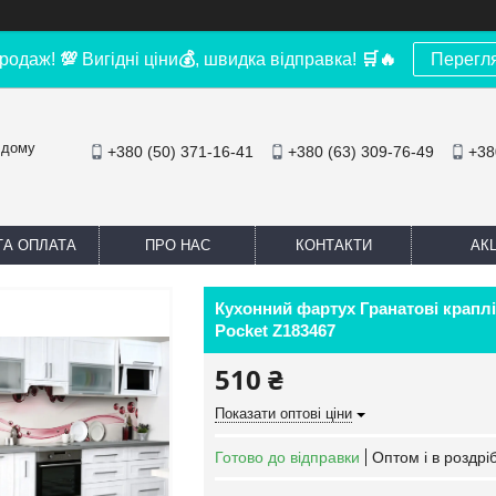
родаж!
💯
Вигідні ціни
💰
, швидка відправка!
🛒
🔥
Перегл
 дому
+380 (50) 371-16-41
+380 (63) 309-76-49
+38
ТА ОПЛАТА
ПРО НАС
КОНТАКТИ
АКЦ
Кухонний фартух Гранатові крапл
Pocket Z183467
510 ₴
Показати оптові ціни
Готово до відправки
Оптом і в роздрі