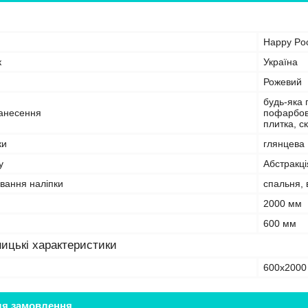
Happy Po
к
Україна
Рожевий
будь-яка 
анесення
пофарбова
плитка, с
ки
глянцева
у
Абстракці
вання наліпки
спальня, 
2000 мм
600 мм
ицькі характеристики
600х2000
ля замовлення