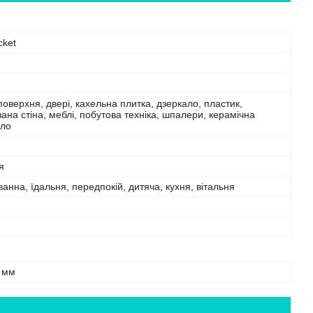
cket
поверхня, двері, кахельна плитка, дзеркало, пластик,
на стіна, меблі, побутова техніка, шпалери, керамічна
кло
я
ванна, їдальня, передпокій, дитяча, кухня, вітальня
 мм