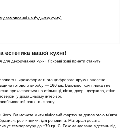
у замовленні на будь-яку суму)
 естетика вашої кухні!
 для декорування кухні. Яскраві живі принти стануть
ьорового широкоформатного цифрового друку нанесено
Товщина готового виробу —
160 мк
. Важливо, хоч плівка і не
егко приклеюються на стільниці, вікна, двері, дзеркала, стіни,
 поверхні у домашньому інтер'єрі.
 особливостей вашого екрану.
 його. Ви можете мити вініловий фартух за допомогою м'якої
разиви, розчинники, їдкі речовини. Матеріал досить
итримує температуру до
+70 гр. С
. Рекомендована відстань від