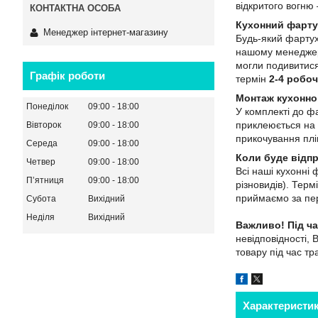
відкритого вогн
Кухонний фарту
Менеджер інтернет-магазину
Будь-який фартух
нашому менеджеро
могли подивитися
Графік роботи
термін
2-4 робоч
Монтаж кухонно
Понеділок
09:00
18:00
У комплекті до ф
приклеюється на 
Вівторок
09:00
18:00
прикочування плів
Середа
09:00
18:00
Коли буде відп
Четвер
09:00
18:00
Всі наші кухонні
Пʼятниця
09:00
18:00
різновидів). Тер
приймаємо за пер
Субота
Вихідний
Неділя
Вихідний
Важливо!
Під ч
невідповідності, 
товару під час т
Характеристи