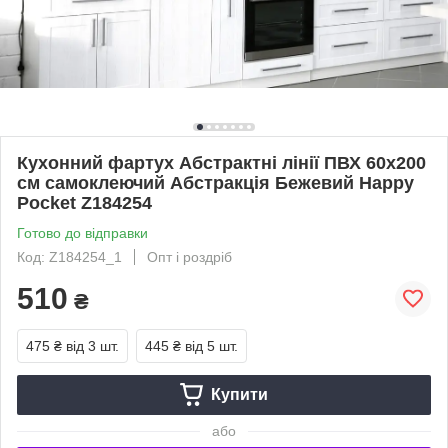
Кухонний фартух Абстрактні лінії ПВХ 60х200
см самоклеючий Абстракція Бежевий Happy
Pocket Z184254
Готово до відправки
Код: Z184254_1
Опт і роздріб
510
₴
475 ₴
від 3 шт.
445 ₴
від 5 шт.
Купити
або