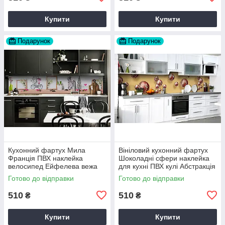
Купити
Купити
Подарунок
Подарунок
Кухонний фартух Мила
Вініловий кухонний фартух
Франція ПВХ наклейка
Шоколадні сфери наклейка
велосипед Ейфелева вежа
для кухні ПВХ кулі Абстракція
Бежевий 60х200 см Happy
Бежевий Happy Pocket
Готово до відправки
Готово до відправки
Pocket Z180806
Z181709
510
510
₴
₴
Купити
Купити