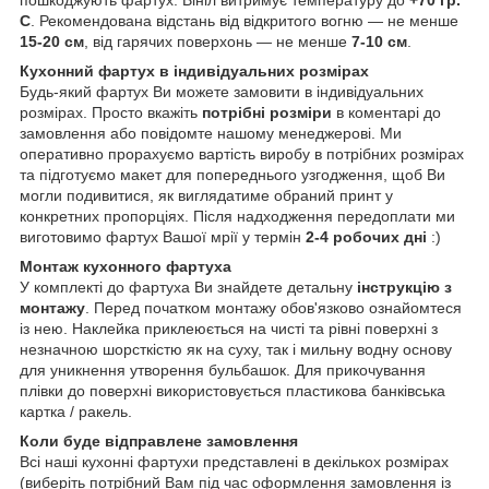
пошкоджують фартух. Вініл витримує температуру до
+70 гр.
С
. Рекомендована відстань від відкритого вогню — не менше
15-20 см
, від гарячих поверхонь — не менше
7-10 см
.
Кухонний фартух в індивідуальних розмірах
Будь-який фартух Ви можете замовити в індивідуальних
розмірах. Просто вкажіть
потрібні розміри
в коментарі до
замовлення або повідомте нашому менеджерові. Ми
оперативно прорахуємо вартість виробу в потрібних розмірах
та підготуємо макет для попереднього узгодження, щоб Ви
могли подивитися, як виглядатиме обраний принт у
конкретних пропорціях. Після надходження передоплати ми
виготовимо фартух Вашої мрії у термін
2-4 робочих дні
:)
Монтаж кухонного фартуха
У комплекті до фартуха Ви знайдете детальну
інструкцію з
монтажу
. Перед початком монтажу обов'язково ознайомтеся
із нею. Наклейка приклеюється на чисті та рівні поверхні з
незначною шорсткістю як на суху, так і мильну водну основу
для уникнення утворення бульбашок. Для прикочування
плівки до поверхні використовується пластикова банківська
картка / ракель.
Коли буде відправлене замовлення
Всі наші кухонні фартухи представлені в декількох розмірах
(виберіть потрібний Вам під час оформлення замовлення із