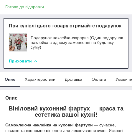
Готово до відправки
При купівлі цього товару отримайте подарунок
Подарунок наклейка-сюрприз (Один подарунок
наклейка в одному замовленні на будь-яку
суму)
Приховати
Опис
Характеристики
Доставка
Оплата
Умови п
Опис
Вініловий кухонний фартух — краса та
естетика вашої кухні!
Самоклеюча наклейка на кухонні фартухи
— сучасне,
швидке та економне рішення для декорування кухні. Яскраві