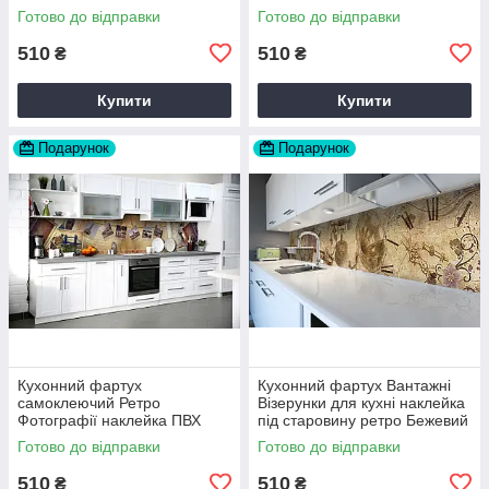
фіолетовий 60х200 см Happy
Pocket Z184164
Готово до відправки
Готово до відправки
Pocket Z180251
510
510
₴
₴
Купити
Купити
Подарунок
Подарунок
Кухонний фартух
Кухонний фартух Вантажні
самоклеючий Ретро
Візерунки для кухні наклейка
Фотографії наклейка ПВХ
під старовину ретро Бежевий
Вінтаж бежевий 60х200 см
60х200 см Happy Pocket
Готово до відправки
Готово до відправки
Happy Pocket Z180316
Z180561
510
510
₴
₴