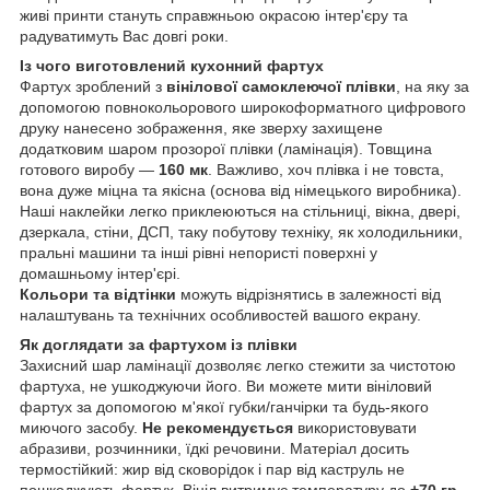
живі принти стануть справжньою окрасою інтер'єру та
радуватимуть Вас довгі роки.
Із чого виготовлений кухонний фартух
Фартух зроблений з
вінілової самоклеючої плівки
, на яку за
допомогою повнокольорового широкоформатного цифрового
друку нанесено зображення, яке зверху захищене
додатковим шаром прозорої плівки (ламінація). Товщина
готового виробу —
160 мк
. Важливо, хоч плівка і не товста,
вона дуже міцна та якісна (основа від німецького виробника).
Наші наклейки легко приклеюються на стільниці, вікна, двері,
дзеркала, стіни, ДСП, таку побутову техніку, як холодильники,
пральні машини та інші рівні непористі поверхні у
домашньому інтер'єрі.
Кольори та відтінки
можуть відрізнятись в залежності від
налаштувань та технічних особливостей вашого екрану.
Як доглядати за фартухом із плівки
Захисний шар ламінації дозволяє легко стежити за чистотою
фартуха, не ушкоджуючи його. Ви можете мити вініловий
фартух за допомогою м'якої губки/ганчірки та будь-якого
миючого засобу.
Не рекомендується
використовувати
абразиви, розчинники, їдкі речовини. Матеріал досить
термостійкий: жир від сковорідок і пар від каструль не