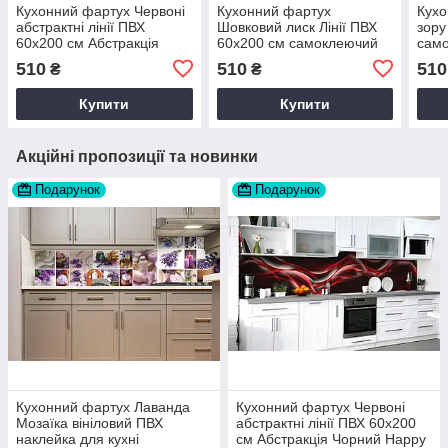
Кухонний фартух Червоні
Кухонний фартух
Кух
абстрактні лінії ПВХ
Шовковий лиск Лінії ПВХ
зору
60х200 см Абстракція
60х200 см самоклеючий
само
Чорний Happy Pocket
Абстракції Бежевий Happy
Абст
510
510
510
₴
₴
Z184164
Pocket Z183789
Pock
Купити
Купити
Акційні пропозиції та новинки
Подарунок
Подарунок
Кухонний фартух Лаванда
Кухонний фартух Червоні
Мозаїка вініловий ПВХ
абстрактні лінії ПВХ 60х200
наклейка для кухні
см Абстракція Чорний Happy