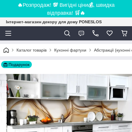
🔥
Розпродаж!
💯
Вигідні ціни
💰
, швидка
відправка!
🛒
🔥
Інтернет-магазин декору для дому PONESLOS
Каталог товарів
Кухонні фартухи
Абстракції (кухонні
Подарунок