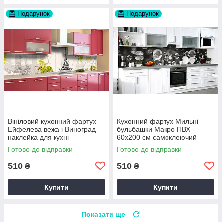
Подарунок
Подарунок
Вініловий кухонний фартух
Кухонний фартух Мильні
Ейфелева вежа і Виноград
бульбашки Макро ПВХ
наклейка для кухні
60х200 см самоклеючий
Абстракція Сірий Happy
вініловий Текстура Сірий
Готово до відправки
Готово до відправки
Pocket Z181460
Happy Pocket Z183363
510
510
₴
₴
Купити
Купити
Показати ще