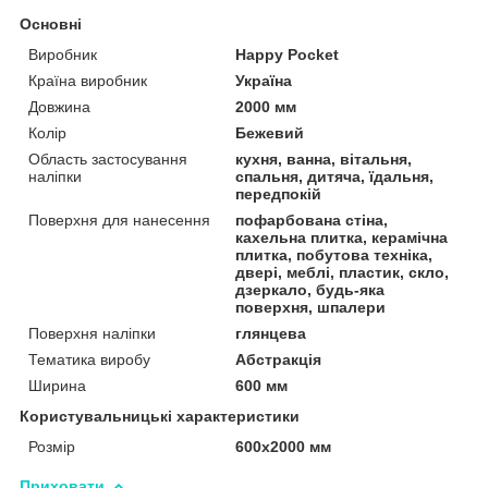
Основні
Виробник
Happy Pocket
Країна виробник
Україна
Довжина
2000 мм
Колір
Бежевий
Область застосування
кухня, ванна, вітальня,
наліпки
спальня, дитяча, їдальня,
передпокій
Поверхня для нанесення
пофарбована стіна,
кахельна плитка, керамічна
плитка, побутова техніка,
двері, меблі, пластик, скло,
дзеркало, будь-яка
поверхня, шпалери
Поверхня наліпки
глянцева
Тематика виробу
Абстракція
Ширина
600 мм
Користувальницькі характеристики
Розмір
600х2000 мм
Приховати