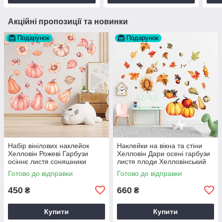
Акційні пропозиції та новинки
Подарунок
Подарунок
Набір вінілових наклейок
Наклейки на вікна та стіни
Хелловін Рожеві Гарбузи
Хелловін Дари осені гарбузи
осіннє листя соняшники
листя плоди Хелловінський
Набір М 1000х500мм матова
декор Набір М 1100х500мм
Готово до відправки
Готово до відправки
матова
450
660
₴
₴
Купити
Купити