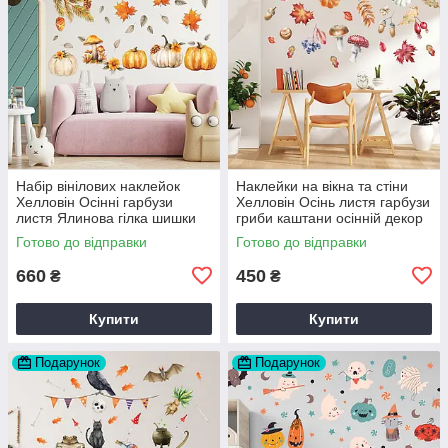
Набір вінілових наклейок
Наклейки на вікна та стіни
Хелловін Осінні гарбузи
Хелловін Осінь листя гарбузи
листя Ялинова гілка шишки
гриби каштани осінній декор
Набір М 1100х500мм матова
Набір М 1000х500мм матова
Готово до відправки
Готово до відправки
660
450
₴
₴
Купити
Купити
Подарунок
Подарунок