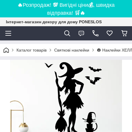
🔥
Розпродаж!
💯
Вигідні ціни
💰
, швидка
відправка!
🛒
🔥
Інтернет-магазин декору для дому PONESLOS
Каталог товарів
Святкові наклейки
🎃 Наклейки ХЕЛ