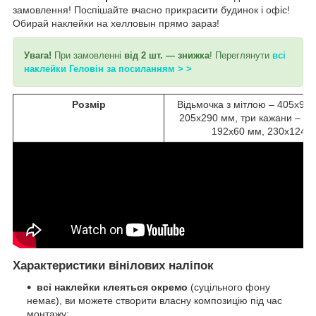
замовлення! Поспішайте вчасно прикрасити будинок і офіс!
Обирай наклейки на хелловын прямо зараз!
Увага!
При замовленні
від 2 шт. — знижка
! Переглянути
всі
наклейки Геловін за посиланням > >
Розмір
Відьмочка з мітлою – 405х970 
205х290 мм, три кажани – 12
192х60 мм, 230х124 
Характеристики вінілових наліпок
всі наклейки клеяться окремо
(суцільного фону
немає), ви можете створити власну композицію під час
монтажу;