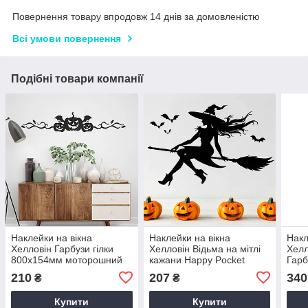
Повернення товару впродовж 14 днів за домовленістю
Всі умови повернення
Подібні товари компанії
Наклейки на вікна
Наклейки на вікна
Накл
Хелловін Гарбузи гілки
Хелловін Відьма на мітлі
Хелл
800х154мм моторошний
кажани Happy Pocket
Гарб
декор для стін вікон Happy
Набір S 512х330 мм
Прив
210
207
340
₴
₴
Pocket матова Чорний
чорний матовий
Набі
Купити
Купити