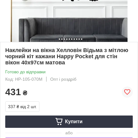
Наклейки на вікна Хелловін Відьма з мітлою
чорний кіт кажани Happy Pocket для стін
вікон 40х97см матова
Готово до відправки
Код: HP-105-070M
Опт і роздріб
431
₴
337 ₴
від 2 шт.
Купити
або