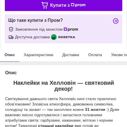
Купити з
Що таке купити з Пром?
Замовлення під захистом
Доступна доставка
Опис
Характеристики
Доставка
Оплата
Умови п
Опис
Наклейки на Хелловін — святковий
декор!
Святкування давнього свята Хелловін нині стало практично
обов'язковим! Зловісна атмосфера, дивовижна символіка,
солодощі та захват — так захоплює кожне
31 жовтня
:) Дуже
важливо якісно підготуватися і запастися головними
атрибутами свята: гарбузами, кажанами, мітлою і чорним
котом! Тематичні
страшні наклейки
вже готові до