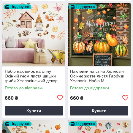
Подарунок
Подарунок
Набір наклейок на стіну
Наклейки на стіни Хелловін
Осінній гном листя шишки
Осіннє жовте листя Гарбузи
гриби Хелловінський декор
Хелловін Набір М
Набір М 1100х500мм матова
1100х500мм матова
Готово до відправки
Готово до відправки
660
660
₴
₴
Купити
Купити
Подарунок
Подарунок