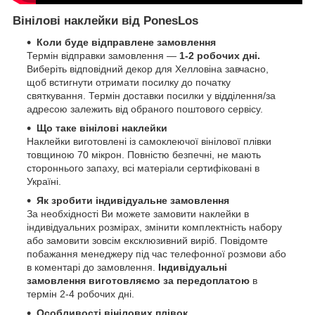
Вінілові наклейки від PonesLos
Коли буде відправлене замовлення
Термін відправки замовлення ―
1-2 робочих дні.
Виберіть відповідний декор для Хелловіна завчасно,
щоб встигнути отримати посилку до початку
святкування. Термін доставки посилки у відділення/за
адресою залежить від обраного поштового сервісу.
Що таке вінілові наклейки
Наклейки виготовлені із самоклеючої вінілової плівки
товщиною 70 мікрон. Повністю безпечні, не мають
стороннього запаху, всі матеріали сертифіковані в
Україні.
Як зробити індивідуальне замовлення
За необхідності Ви можете замовити наклейки в
індивідуальних розмірах, змінити комплектність набору
або замовити зовсім ексклюзивний виріб. Повідомте
побажання менеджеру під час телефонної розмови або
в коментарі до замовлення.
Індивідуальні
замовлення виготовляємо за передоплатою
в
термін 2-4 робочих дні.
Особливості вінілових плівок