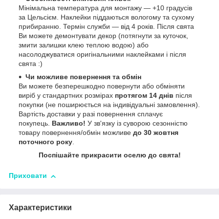
Мінімальна температура для монтажу ― +10 градусів
за Цельсієм. Наклейки піддаються вологому та сухому
прибиранню. Термін служби ― від 4 років. Після свята
Ви можете демонтувати декор (потягнути за куточок,
змити залишки клею теплою водою) або
насолоджуватися оригінальними наклейками і після
свята :)
Чи можливе повернення та обмін
Ви можете безперешкодно повернути або обміняти
виріб у стандартних розмірах
протягом 14 днів
після
покупки (не поширюється на індивідуальні замовлення).
Вартість доставки у разі повернення сплачує
покупець.
Важливо!
У зв'язку із суворою сезонністю
товару повернення/обмін можливе
до 30 жовтня
поточного року
.
Поспішайте прикрасити оселю до свята!
Приховати
Характеристики