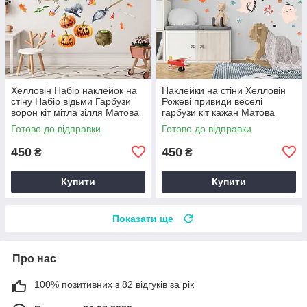
Хелловін Набір наклейок на
Наклейки на стіни Хелловін
стіну Набір відьми Гарбузи
Рожеві привиди веселі
ворон кіт мітла зілля Матова
гарбузи кіт кажан Матова
Набір М 1000х500мм
Набір М 1000х500мм
Готово до відправки
Готово до відправки
450
450
₴
₴
Купити
Купити
Показати ще
Про нас
100% позитивних з 82 відгуків за рік